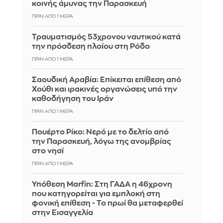
κοινής άμυνας την Παρασκευή
ΠΡΙΝ ΑΠΌ 1 ΜΈΡΑ
Τραυματισμός 53χρονου ναυτικού κατά
την πρόσδεση πλοίου στη Ρόδο
ΠΡΙΝ ΑΠΌ 1 ΜΈΡΑ
Σαουδική Αραβία: Επίκειται επίθεση από
Χούθι και ιρακινές οργανώσεις υπό την
καθοδήγηση του Ιράν
ΠΡΙΝ ΑΠΌ 1 ΜΈΡΑ
Πουέρτο Ρίκο: Νερό με το δελτίο από
την Παρασκευή, λόγω της ανομβρίας
στο νησί
ΠΡΙΝ ΑΠΌ 1 ΜΈΡΑ
Υπόθεση Marfin: Στη ΓΑΔΑ η 46χρονη
που κατηγορείται για εμπλοκή στη
φονική επίθεση - Το πρωί θα μεταφερθεί
στην Εισαγγελία