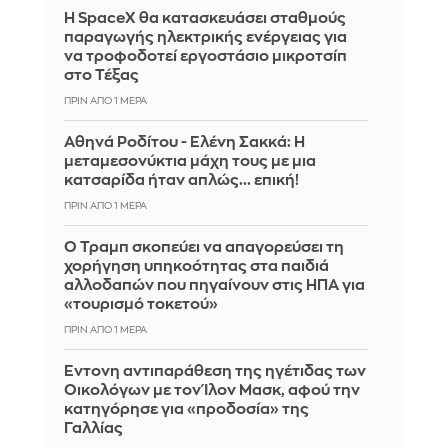
Η SpaceX θα κατασκευάσει σταθμούς
παραγωγής ηλεκτρικής ενέργειας για
να τροφοδοτεί εργοστάσιο μικροτσίπ
στο Τέξας
ΠΡΙΝ ΑΠΌ 1 ΜΈΡΑ
Αθηνά Ροδίτου - Ελένη Σακκά: Η
μεταμεσονύκτια μάχη τους με μια
κατσαρίδα ήταν απλώς... επική!
ΠΡΙΝ ΑΠΌ 1 ΜΈΡΑ
Ο Τραμπ σκοπεύει να απαγορεύσει τη
χορήγηση υπηκοότητας στα παιδιά
αλλοδαπών που πηγαίνουν στις ΗΠΑ για
«τουρισμό τοκετού»
ΠΡΙΝ ΑΠΌ 1 ΜΈΡΑ
Έντονη αντιπαράθεση της ηγέτιδας των
Οικολόγων με τον Ίλον Μασκ, αφού την
κατηγόρησε για «προδοσία» της
Γαλλίας