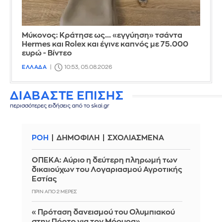
Μύκονος: Κράτησε ως... «εγγύηση» τσάντα
Hermes και Rolex και έγινε καπνός με 75.000
ευρώ - Βίντεο
ΕΛΛΑΔΑ
10:53, 05.08.2026
ΔΙΑΒΑΣΤΕ ΕΠΙΣΗΣ
περισσότερες ειδήσεις από το skai.gr
ΡΟΗ
ΔΗΜΟΦΙΛΗ
ΣΧΟΛΙΑΣΜΕΝΑ
ΟΠΕΚΑ: Αύριο η δεύτερη πληρωμή των
δικαιούχων του Λογαριασμού Αγροτικής
Εστίας
ΠΡΙΝ ΑΠΌ 2 ΜΈΡΕΣ
«Πρόταση δανεισμού του Ολυμπιακού
στην Πόρτο για τον Μόουρα»