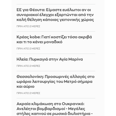
ΕΕ για Θέουτα: Είμαστε ευάλωτοι αν οι
συνοριακοί έλεγχοι εξαρτώνται από την
καλή θέληση κάποιας γειτονικής χώρας
ΠΡΙΝ ΑΠΌ 2 ΜΈΡΕΣ
Κρέας kobe: Γιατί κοστίζει τόσο ακριβά
και τι το κάνει μοναδικό
ΠΡΙΝ ΑΠΌ 2 ΜΈΡΕΣ
Ηλεία: Πυρκαγιά στην Αγία Μαρίνα
ΠΡΙΝ ΑΠΌ 2 ΜΈΡΕΣ
Θεσσαλονίκη: Προσωρινές αλλαγές στο
ωράριο λειτουργίας του Μετρό σήμερα
και αύριο
ΠΡΙΝ ΑΠΌ 2 ΜΈΡΕΣ
Ακραία κλιμάκωση στο Ουκρανικό:
Ανελέητοι βομβαρδισμοί - Μεγάλες
στήλες καπνού σε ρωσικά διυλιστήρια -