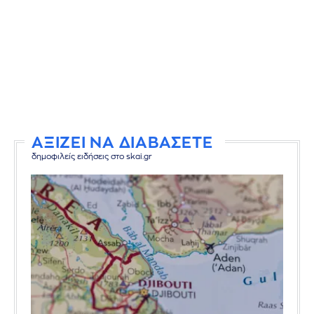
ΑΞΙΖΕΙ ΝΑ ΔΙΑΒΑΣΕΤΕ
δημοφιλείς ειδήσεις στο skai.gr