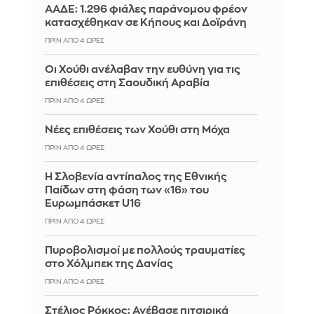
ΑΑΔΕ: 1.296 φιάλες παράνομου φρέον
κατασχέθηκαν σε Κήπους και Δοϊράνη
ΠΡΙΝ ΑΠΌ 4 ΏΡΕΣ
Οι Χούθι ανέλαβαν την ευθύνη για τις
επιθέσεις στη Σαουδική Αραβία
ΠΡΙΝ ΑΠΌ 4 ΏΡΕΣ
Νέες επιθέσεις των Χούθι στη Μόχα
ΠΡΙΝ ΑΠΌ 4 ΏΡΕΣ
Η Σλοβενία αντίπαλος της Εθνικής
Παίδων στη φάση των «16» του
Ευρωμπάσκετ U16
ΠΡΙΝ ΑΠΌ 4 ΏΡΕΣ
Πυροβολισμοί με πολλούς τραυματίες
στο Χόλμπεκ της Δανίας
ΠΡΙΝ ΑΠΌ 4 ΏΡΕΣ
Στέλιος Ρόκκος: Ανέβασε πιτσιρικά