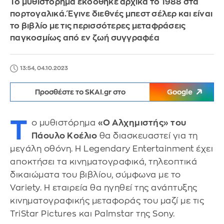
Το μυθιστόρημα εκδόθηκε αρχικά το 1988 στα
πορτογαλικά. Έγινε διεθνές μπεστ σέλερ και είναι
το βιβλίο με τις περισσότερες μεταφράσεις
παγκοσμίως από εν ζωή συγγραφέα
13:54, 04.10.2023
Προσθέστε το SKAI.gr στο
Google
Τ
ο μυθιστόρημα
«O Αλχημιστής» του
Πάουλο Κοέλιο
θα διασκευαστεί για τη
μεγάλη οθόνη. Η Legendary Entertainment έχει
αποκτήσει τα κινηματογραφικά, τηλεοπτικά
δικαιώματα του βιβλίου, σύμφωνα με το
Variety. Η εταιρεία θα ηγηθεί της ανάπτυξης
κινηματογραφικής μεταφοράς του μαζί με τις
TriStar Pictures και Palmstar της Sony.