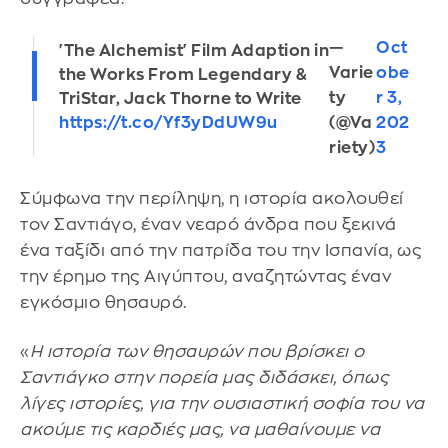
—
Oct
'The Alchemist' Film Adaption in
Varie
obe
the Works From Legendary &
ty
r 3,
TriStar, Jack Thorne to Write
(@Va
202
https://t.co/Yf3yDdUW9u
riety)
3
Σύμφωνα την περίληψη, η ιστορία ακολουθεί
τον Σαντιάγο, έναν νεαρό άνδρα που ξεκινά
ένα ταξίδι από την πατρίδα του την Ισπανία, ως
την έρημο της Αιγύπτου, αναζητώντας έναν
εγκόσμιο θησαυρό.
«
Η ιστορία των θησαυρών που βρίσκει ο
Σαντιάγκο στην πορεία μας διδάσκει, όπως
λίγες ιστορίες, για την ουσιαστική σοφία του να
ακούμε τις καρδιές μας, να μαθαίνουμε να