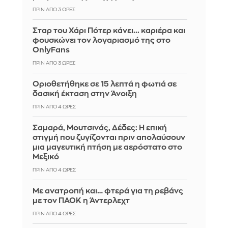
ΠΡΙΝ ΑΠΌ 3 ΏΡΕΣ
Σταρ του Χάρι Πότερ κάνει... καριέρα και
φουσκώνει τον λογαριασμό της στο
OnlyFans
ΠΡΙΝ ΑΠΌ 3 ΏΡΕΣ
Οριοθετήθηκε σε 15 λεπτά η φωτιά σε
δασική έκταση στην Άνοιξη
ΠΡΙΝ ΑΠΌ 4 ΏΡΕΣ
Σαμαρά, Μουτσινάς, Δέδες: Η επική
στιγμή που ζυγίζονται πριν απολαύσουν
μια μαγευτική πτήση με αερόστατο στο
Μεξικό
ΠΡΙΝ ΑΠΌ 4 ΏΡΕΣ
Με ανατροπή και… φτερά για τη ρεβάνς
με τον ΠΑΟΚ η Άντερλεχτ
ΠΡΙΝ ΑΠΌ 4 ΏΡΕΣ