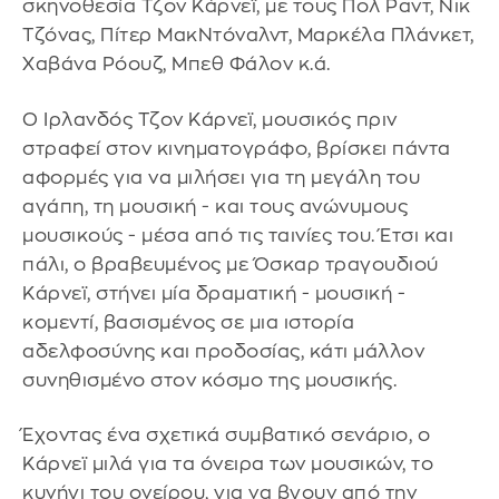
σκηνοθεσία Τζον Κάρνεϊ, με τους Πολ Ραντ, Νικ
Τζόνας, Πίτερ ΜακΝτόναλντ, Μαρκέλα Πλάνκετ,
Χαβάνα Ρόουζ, Μπεθ Φάλον κ.ά.
Ο Ιρλανδός Τζον Κάρνεϊ, μουσικός πριν
στραφεί στον κινηματογράφο, βρίσκει πάντα
αφορμές για να μιλήσει για τη μεγάλη του
αγάπη, τη μουσική - και τους ανώνυμους
μουσικούς - μέσα από τις ταινίες του. Έτσι και
πάλι, ο βραβευμένος με Όσκαρ τραγουδιού
Κάρνεϊ, στήνει μία δραματική - μουσική -
κομεντί, βασισμένος σε μια ιστορία
αδελφοσύνης και προδοσίας, κάτι μάλλον
συνηθισμένο στον κόσμο της μουσικής.
Έχοντας ένα σχετικά συμβατικό σενάριο, ο
Κάρνεϊ μιλά για τα όνειρα των μουσικών, το
κυνήγι του ονείρου, για να βγουν από την