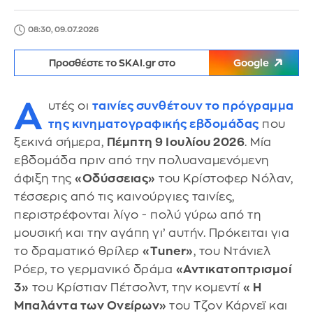
08:30, 09.07.2026
Προσθέστε το SKAI.gr στο
Google
Α
υτές οι
ταινίες συνθέτουν το πρόγραμμα
της κινηματογραφικής εβδομάδας
που
ξεκινά σήμερα,
Πέμπτη 9 Ιουλίου 2026
. Μία
εβδομάδα πριν από την πολυαναμενόμενη
άφιξη της
«Οδύσσειας»
του Κρίστοφερ Νόλαν,
τέσσερις από τις καινούργιες ταινίες,
περιστρέφονται λίγο - πολύ γύρω από τη
μουσική και την αγάπη γι’ αυτήν. Πρόκειται για
το δραματικό θρίλερ
«Tuner»
, του Ντάνιελ
Ρόερ, το γερμανικό δράμα
«Αντικατοπτρισμοί
3»
του Κρίστιαν Πέτσολντ, την κομεντί
«Η
Μπαλάντα των Ονείρων»
του Τζον Κάρνεϊ και