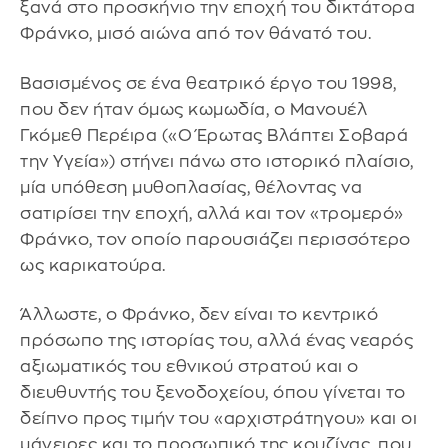
ξανά στο προσκήνιο την εποχή του δικτάτορα
Φράνκο, μισό αιώνα από τον θάνατό του.
Βασισμένος σε ένα θεατρικό έργο του 1998,
που δεν ήταν όμως κωμωδία, ο Μανουέλ
Γκόμεθ Περέιρα («Ο Έρωτας Βλάπτει Σοβαρά
την Υγεία») στήνει πάνω στο ιστορικό πλαίσιο,
μία υπόθεση μυθοπλασίας, θέλοντας να
σατιρίσει την εποχή, αλλά και τον «τρομερό»
Φράνκο, τον οποίο παρουσιάζει περισσότερο
ως καρικατούρα.
Άλλωστε, ο Φράνκο, δεν είναι το κεντρικό
πρόσωπο της ιστορίας του, αλλά ένας νεαρός
αξιωματικός του εθνικού στρατού και ο
διευθυντής του ξενοδοχείου, όπου γίνεται το
δείπνο προς τιμήν του «αρχιστράτηγου» και οι
μάγειρες και το προσωπικό της κουζίνας, που