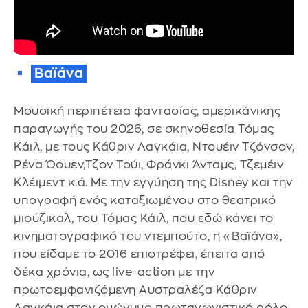
Βαϊάνα
Μουσική περιπέτεια φαντασίας, αμερικάνικης
παραγωγής του 2026, σε σκηνοθεσία Τόμας
Κάιλ, με τους Κάθριν Λαγκάια, Ντουέιν Τζόνσον,
Ρένα Όουεν,Τζον Τούι, Φράνκι Άνταμς, Τζεμέιν
Κλέιμεντ κ.ά. Με την εγγύηση της Disney και την
υπογραφή ενός καταξιωμένου στο θεατρικό
μιούζικαλ, του Τόμας Κάιλ, που εδώ κάνει το
κινηματογραφικό του ντεμπούτο, η «Βαϊάνα»,
που είδαμε το 2016 επιστρέφει, έπειτα από
δέκα χρόνια, ως live-action με την
πρωτοεμφανιζόμενη Αυστραλέζα Κάθριν
Λαγκάια στον ομώνυμο πρωταγωνιστικό ρόλο