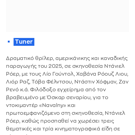
Tuner
Δραματικό θρίλερ, αμερικάνικης και καναδικής
παραγωγής του 2025, σε σκηνοθεσία Ντάνιελ
Ρόερ, με τους Λίο Γούντολ, Χαβάνα Ρόουζ Λιου,
Λιόρ Ραζ, Τόβα Φέλντσου, Ντάστιν Χόφμαν, Ζαν
Ρενό κ.ά. Φιλόδοξο εγχείρημα από τον
βραβευμένο με Όσκαρ σεναρίου, για το
ντοκιμαντέρ «Navalny» και
πρωτοεμφανιζόμενο στη σκηνοθεσία, Ντάνιελ
Ρόερ, καθώς προσπαθεί να χωρέσει τρεις
θεματικές και τρία κινηματογραφικά είδη σε