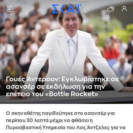
Γουές Άντερσον: Εγκλωβίστηκε σε
ασανσέρ σε εκδήλωση για την
επέτειο του «Bottle Rocket»
Ο σκηνοθέτης παγιδεύτηκε στο ασανσέρ για
περίπου 30 λεπτά μέχρι να φθάσει η
Πυροσβεστική Υπηρεσία του Λος Άντζελες για να