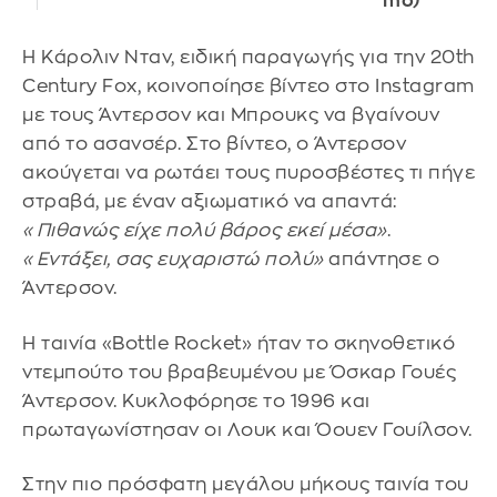
mo)
Η Κάρολιν Νταν, ειδική παραγωγής για την 20th
Century Fox, κοινοποίησε βίντεο στο Instagram
με τους Άντερσον και Μπρουκς να βγαίνουν
από το ασανσέρ. Στο βίντεο, ο Άντερσον
ακούγεται να ρωτάει τους πυροσβέστες τι πήγε
στραβά, με έναν αξιωματικό να απαντά:
«Πιθανώς είχε πολύ βάρος εκεί μέσα»
.
«Εντάξει, σας ευχαριστώ πολύ»
απάντησε ο
Άντερσον.
Η ταινία «Bottle Rocket» ήταν το σκηνοθετικό
ντεμπούτο του βραβευμένου με Όσκαρ Γουές
Άντερσον. Κυκλοφόρησε το 1996 και
πρωταγωνίστησαν οι Λουκ και Όουεν Γουίλσον.
Στην πιο πρόσφατη μεγάλου μήκους ταινία του