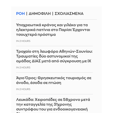
ΡΟΗ
ΔΗΜΟΦΙΛΗ
ΣΧΟΛΙΑΣΜΕΝΑ
Υποχρεωτικά κράνος και γιλέκο για τα
ηλεκτρικά πατίνια στο Παρίσι: Έρχονται
τσουχτερά πρόστιμα
IN 2 HOURS
Τροχαίο στη λεωφόρο Αθηνών-Σουνίου:
Τραυματίες δύο αστυνομικοί της
ομάδας ΔΙΑΣ μετά από σύγκρουση με ΙΧ
IN 2 HOURS
Άγιο Όρος: Θρησκευτικός τουρισμός σε
άνοδο, έσοδα σε πτώση
IN 2 HOURS
Λευκάδα: Χειροπέδες σε 58χρονο μετά
την καταγγελία της 31χρονης
συντρόφου του για ενδοοικογενειακή