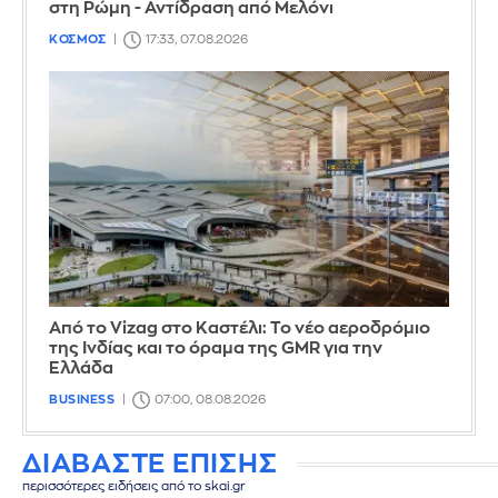
στη Ρώμη - Αντίδραση από Μελόνι
ΚΟΣΜΟΣ
17:33, 07.08.2026
Από το Vizag στο Καστέλι: Το νέο αεροδρόμιο
της Ινδίας και το όραμα της GMR για την
Ελλάδα
BUSINESS
07:00, 08.08.2026
ΔΙΑΒΑΣΤΕ ΕΠΙΣΗΣ
περισσότερες ειδήσεις από το skai.gr