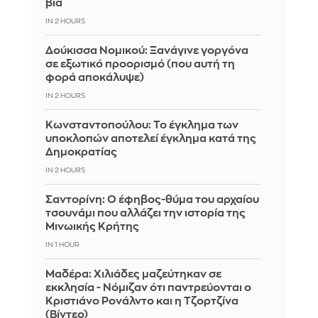
βία
IN 2 HOURS
Δούκισσα Νομικού: Ξανάγινε γοργόνα
σε εξωτικό προορισμό (που αυτή τη
φορά αποκάλυψε)
IN 2 HOURS
Κωνσταντοπούλου: Το έγκλημα των
υποκλοπών αποτελεί έγκλημα κατά της
Δημοκρατίας
IN 2 HOURS
Σαντορίνη: Ο έφηβος-θύμα του αρχαίου
τσουνάμι που αλλάζει την ιστορία της
Μινωικής Κρήτης
IN 1 HOUR
Μαδέρα: Χιλιάδες μαζεύτηκαν σε
εκκλησία - Νόμιζαν ότι παντρεύονται ο
Κριστιάνο Ρονάλντο και η Τζορτζίνα
(Βίντεο)