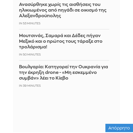
Ανασύρθηκε χωρίς τις αισθήσεις του
ηλικιωμένος από πηγάδι σε οικισμό της
Αλεξανδρούπολης
IN 53 MINUTES
Μουτσινάς, Σαμαρά και Δέδες πήγαν
Μεξικό και ο πρώτος τους τάραξε στο
τρολάρισμα!
IN 50 MINUTES
Βουλγαρία: Κατηγορεί την Ουκρανία για
την έκρηξη drone - «Μη εσκεμμένο
συμβάν» λέει το Κίεβο
IN 39 MINUTES
Απόρρητο