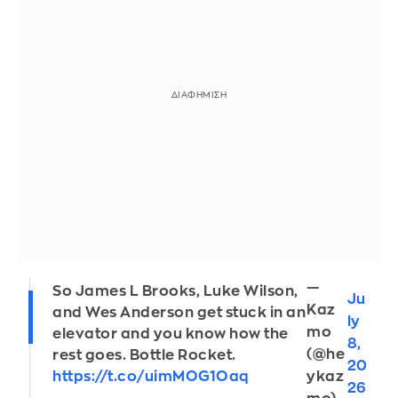
—
So James L Brooks, Luke Wilson,
Ju
Kaz
and Wes Anderson get stuck in an
ly
mo
elevator and you know how the
8,
(@he
rest goes. Bottle Rocket.
20
https://t.co/uimMOG1Oaq
ykaz
26