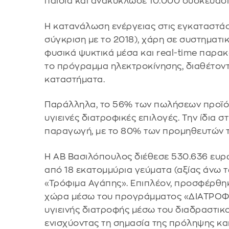
παιδιά και ανακύκλωσε 10.000 συσκευασί
Η κατανάλωση ενέργειας στις εγκαταστάσε
σύγκριση με το 2018), χάρη σε συστηματ
φυσικά ψυκτικά μέσα και real-time παρακ
το πρόγραμμα ηλεκτροκίνησης, διαθέτοντ
καταστήματα.
Παράλληλα, το 56% των πωλήσεων προϊόντ
υγιεινές διατροφικές επιλογές. Την ίδια σ
παραγωγή, με το 80% των προμηθευτών τ
Η ΑΒ Βασιλόπουλος διέθεσε 530.636 ευρ
από 18 εκατομμύρια γεύματα (αξίας άνω 
«Τρόφιμα Αγάπης». Επιπλέον, προσφέρθηκ
χώρα μέσω του προγράμματος «ΔΙΑΤΡΟΦΗ»
υγιεινής διατροφής μέσω του διαδραστικ
ενισχύοντας τη σημασία της πρόληψης κα