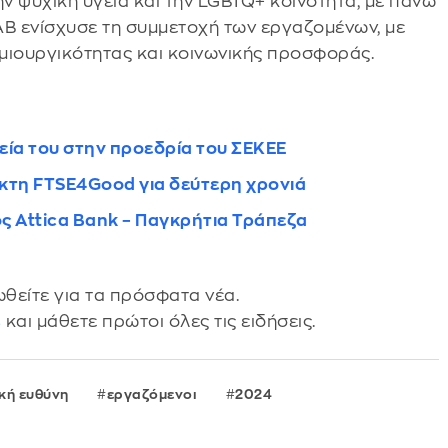
ην ψυχική υγεία και την LGBTQ+ κοινότητα, με πάνω
AB ενίσχυσε τη συμμετοχή των εργαζομένων, με
μιουργικότητας και κοινωνικής προσφοράς.
ία του στην προεδρία του ΣΕΚΕΕ
ίκτη FTSE4Good για δεύτερη χρονιά
ς Attica Bank – Παγκρήτια Τράπεζα
θείτε για τα πρόσφατα νέα.
s
και μάθετε πρώτοι όλες τις ειδήσεις.
ική ευθύνη
εργαζόμενοι
2024