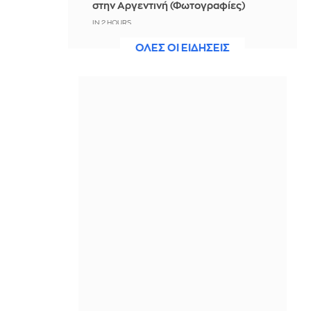
στην Αργεντινή (Φωτογραφίες)
IN 2 HOURS
ΟΛΕΣ ΟΙ ΕΙΔΗΣΕΙΣ
Και πάλι στην κορυφή μετά το
σκάνδαλο ο Γκαλιάνο: Στο επίκεντρο
νέας συζήτησης λόγω Met Gala
IN 2 HOURS
Aνακοίνωσε Ποκουσέφσκι η
Λοκομοτίβ Κουμπάν
IN 2 HOURS
Θεοδωρικάκος: «Συμβάλλουμε στην
εθνική ασφάλεια της πατρίδας μας
με νέο αναπτυξιακό καθεστώς για
την Άμυνα»
IN 2 HOURS
Βικτόρια Μπέκαμ: Με μαύρο μπικίνι
σε θαλαμηγό αξίας 19 εκατ. ευρώ στο
Σεν Τροπέ (φωτό)