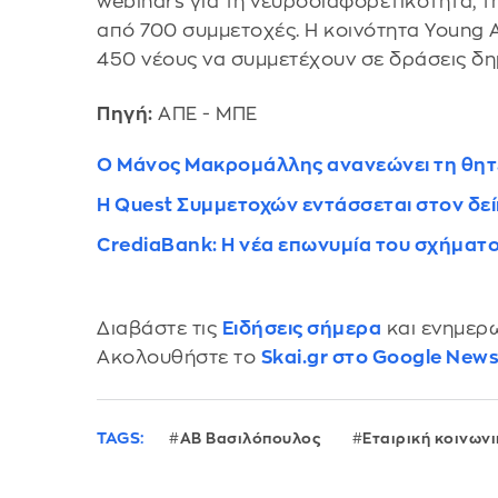
webinars για τη νευροδιαφορετικότητα, τ
από 700 συμμετοχές. Η κοινότητα Young 
450 νέους να συμμετέχουν σε δράσεις δη
Πηγή:
ΑΠΕ - ΜΠΕ
Ο Μάνος Μακρομάλλης ανανεώνει τη θητε
Η Quest Συμμετοχών εντάσσεται στον δε
CrediaBank: H νέα επωνυμία του σχήματο
Διαβάστε τις
Ειδήσεις σήμερα
και ενημερω
Ακολουθήστε το
Skai.gr στο Google New
TAGS:
ΑΒ Βασιλόπουλος
Εταιρική κοινων