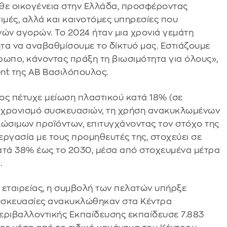
άθε οικογένεια στην Ελλάδα, προσφέροντας
ιμές, αλλά και καινοτόμες υπηρεσίες που
νών αγορών. Το 2024 ήταν μια χρονιά γεμάτη
τα να αναβαθμίσουμε το δίκτυό μας. Εστιάζουμε
θρωπο, κάνοντας πράξη τη βιωσιμότητα για όλους»,
ent της ΑΒ Βασιλόπουλος.
ος πέτυχε μείωση πλαστικού κατά 18% (σε
υγχρονισμό συσκευασιών, τη χρήση ανακυκλωμένων
λώσιμων προϊόντων, επιτυγχάνοντας τον στόχο της
εργασία με τους προμηθευτές της, στοχεύει σε
τά 38% έως το 2030, μέσα από στοχευμένα μέτρα
.
 εταιρείας, η συμβολή των πελατών υπήρξε
συσκευασίες ανακυκλώθηκαν στα Κέντρα
εριβαλλοντικής Εκπαίδευσης εκπαίδευσε 7.883