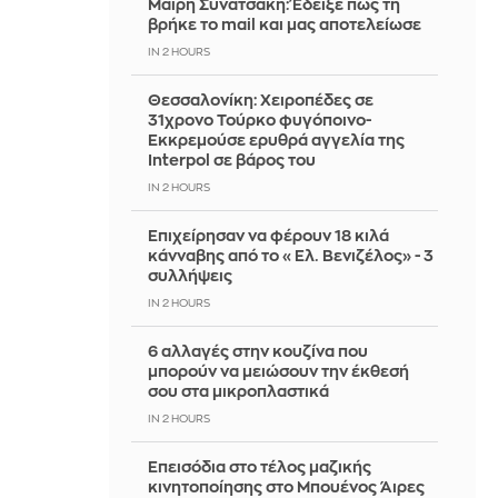
Μαίρη Συνατσάκη: Έδειξε πώς τη
βρήκε το mail και μας αποτελείωσε
IN 2 HOURS
Θεσσαλονίκη: Χειροπέδες σε
31χρονο Τούρκο φυγόποινο-
Εκκρεμούσε ερυθρά αγγελία της
Interpol σε βάρος του
IN 2 HOURS
Επιχείρησαν να φέρουν 18 κιλά
κάνναβης από το «Ελ. Βενιζέλος» - 3
συλλήψεις
IN 2 HOURS
6 αλλαγές στην κουζίνα που
μπορούν να μειώσουν την έκθεσή
σου στα μικροπλαστικά
IN 2 HOURS
Επεισόδια στο τέλος μαζικής
κινητοποίησης στο Μπουένος Άιρες