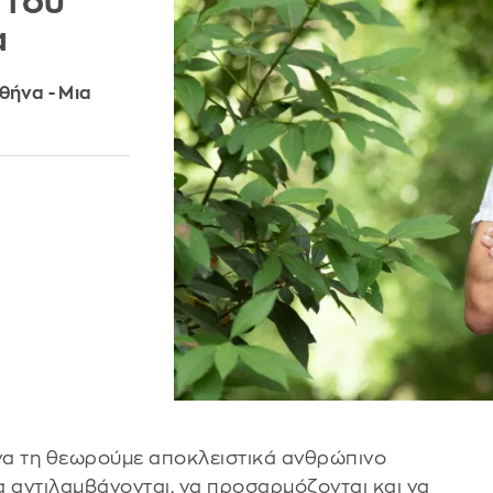
 του
α
θήνα - Μια
 να τη θεωρούμε αποκλειστικά ανθρώπινο
 αντιλαμβάνονται, να προσαρμόζονται και να