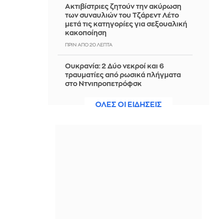
Ακτιβίστριες ζητούν την ακύρωση
των συναυλιών του Τζάρεντ Λέτο
μετά τις κατηγορίες για σεξουαλική
κακοποίηση
ΠΡΙΝ ΑΠΌ 20 ΛΕΠΤΆ
Ουκρανία: 2 Δύο νεκροί και 6
τραυματίες από ρωσικά πλήγματα
στο Ντνιπροπετρόφσκ
ΠΡΙΝ ΑΠΌ 31 ΛΕΠΤΆ
ΟΛΕΣ ΟΙ ΕΙΔΗΣΕΙΣ
Ιράν: Ο Αραγτσί εξήρε τις ένοπλες
δυνάμεις και κάλεσε σε ενότητα τις
μουσουλμανικές χώρες
ΠΡΙΝ ΑΠΌ 35 ΛΕΠΤΆ
Αξιωματούχος ΗΠΑ: Όταν
ανακοινωθεί συμφωνία για το
Ορμούζ, θα τερματιστεί ο ναυτικός
αποκλεισμός στο Ιράν
ΠΡΙΝ ΑΠΌ 39 ΛΕΠΤΆ