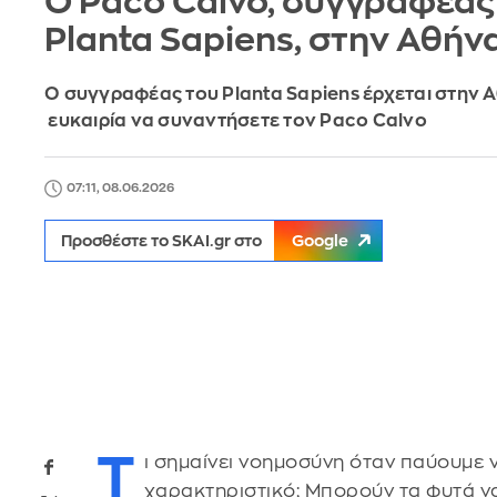
Ο Paco Calvo, συγγραφέας
Planta Sapiens, στην Αθήν
Ο συγγραφέας του Planta Sapiens έρχεται στην Α
ευκαιρία να συναντήσετε τον Paco Calvo
07:11, 08.06.2026
Προσθέστε το SKAI.gr στο
Google
Τ
ι σημαίνει νοημοσύνη όταν παύουμε
χαρακτηριστικό; Μπορούν τα φυτά να