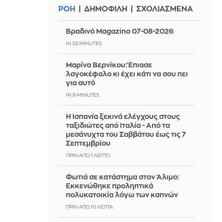
ΡΟΗ
ΔΗΜΟΦΙΛΗ
ΣΧΟΛΙΑΣΜΕΝΑ
Βραδινό Magazino 07-08-2026
IN 22 MINUTES
Μαρίνα Βερνίκου: Έπιασε
λαγοκέφαλο κι έχει κάτι να σου πει
για αυτό
IN 9 MINUTES
Η Ισπανία ξεκινά ελέγχους στους
ταξιδιώτες από Ιταλία - Από τα
μεσάνυχτα του Σαββάτου έως τις 7
Σεπτεμβρίου
ΠΡΙΝ ΑΠΌ 1 ΛΕΠΤΌ
Φωτιά σε κατάστημα στον Άλιμο:
Εκκενώθηκε προληπτικά
πολυκατοικία λόγω των καπνών
ΠΡΙΝ ΑΠΌ 10 ΛΕΠΤΆ