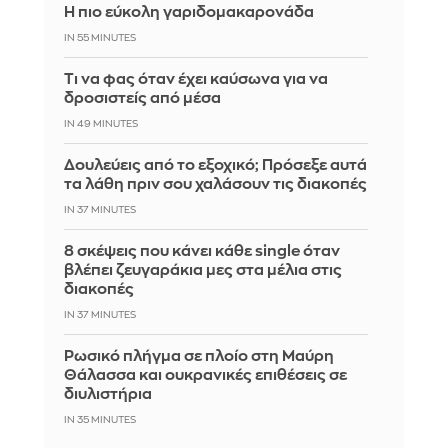
Η πιο εύκολη γαριδομακαρονάδα
IN 55 MINUTES
Τι να φας όταν έχει καύσωνα για να
δροσιστείς από μέσα
IN 49 MINUTES
Δουλεύεις από το εξοχικό; Πρόσεξε αυτά
τα λάθη πριν σου χαλάσουν τις διακοπές
IN 37 MINUTES
8 σκέψεις που κάνει κάθε single όταν
βλέπει ζευγαράκια μες στα μέλια στις
διακοπές
IN 37 MINUTES
Ρωσικό πλήγμα σε πλοίο στη Μαύρη
Θάλασσα και ουκρανικές επιθέσεις σε
διυλιστήρια
IN 35 MINUTES