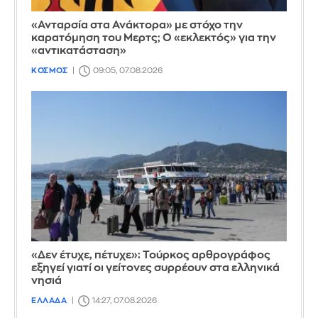
«Ανταρσία στα Ανάκτορα» με στόχο την
καρατόμηση του Μερτς; Ο «εκλεκτός» για την
«αντικατάσταση»
ΚΟΣΜΟΣ
09:05, 07.08.2026
«Δεν έτυχε, πέτυχε»: Τούρκος αρθρογράφος
εξηγεί γιατί οι γείτονες συρρέουν στα ελληνικά
νησιά
ΕΛΛΑΔΑ
14:27, 07.08.2026