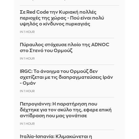
Σε Red Code την Κυριακή πολλές
περιοχές της χώρας - Πού είναι πολύ
υψηλός ο κίνδυνος πυρκαγιάς
IN 1 HOUR
Πύραυλος στόχευσε πλοίο της ADNOC
στο Στενό του Ορμούζ
IN 1 HOUR
IRGC: Το άνοιγμα του Ορμούζ δεν
σχετίζεται με τις διαπραγματεύσεις Ιράν
- Ομάν
IN 1 HOUR
Πετρογιάννη: Η παρατήρηση που
δέχτηκε για τον σκύλο της, εφερε επική
αντίδραση που μας γονάτισε
IN 1 HOUR
Ιταλία-Ισπανία: Κλιμακώνεται η