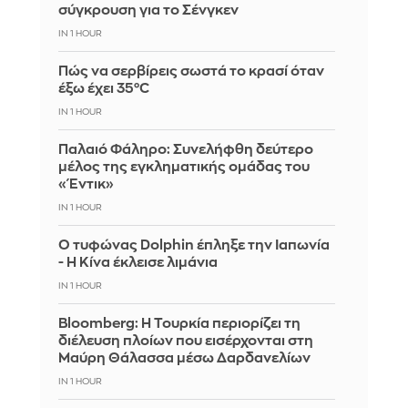
σύγκρουση για το Σένγκεν
IN 1 HOUR
Πώς να σερβίρεις σωστά το κρασί όταν
έξω έχει 35°C
IN 1 HOUR
Παλαιό Φάληρο: Συνελήφθη δεύτερο
μέλος της εγκληματικής ομάδας του
«Έντικ»
IN 1 HOUR
Ο τυφώνας Dolphin έπληξε την Ιαπωνία
- Η Κίνα έκλεισε λιμάνια
IN 1 HOUR
Bloomberg: Η Τουρκία περιορίζει τη
διέλευση πλοίων που εισέρχονται στη
Μαύρη Θάλασσα μέσω Δαρδανελίων
IN 1 HOUR