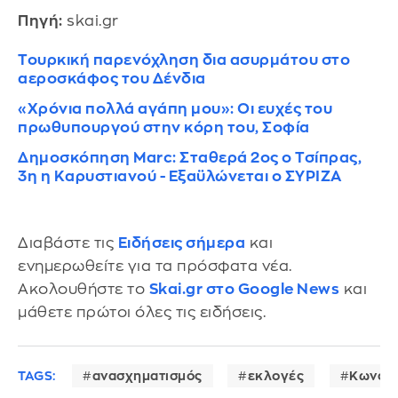
Πηγή:
skai.gr
Τουρκική παρενόχληση δια ασυρμάτου στο
αεροσκάφος του Δένδια
«Χρόνια πολλά αγάπη μου»: Οι ευχές του
πρωθυπουργού στην κόρη του, Σοφία
Δημοσκόπηση Marc: Σταθερά 2ος ο Τσίπρας,
3η η Καρυστιανού - Εξαϋλώνεται ο ΣΥΡΙΖΑ
Διαβάστε τις
Ειδήσεις σήμερα
και
ενημερωθείτε για τα πρόσφατα νέα.
Ακολουθήστε το
Skai.gr στο Google News
και
μάθετε πρώτοι όλες τις ειδήσεις.
TAGS:
ανασχηματισμός
εκλογές
Κωνστα