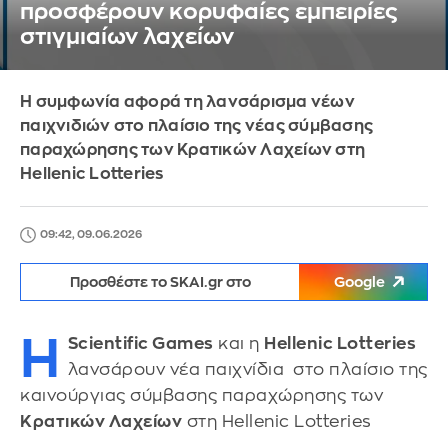
προσφέρουν κορυφαίες εμπειρίες
στιγμιαίων λαχείων
Η συμφωνία αφορά τη λανσάρισμα νέων
παιχνιδιών στο πλαίσιο της νέας σύμβασης
παραχώρησης των Κρατικών Λαχείων στη
Hellenic Lotteries
09:42, 09.06.2026
Προσθέστε το SKAI.gr στο
Google
Η
Scientific Games
και η
Hellenic Lotteries
λανσάρουν νέα παιχνίδια στο πλαίσιο της
καινούργιας σύμβασης παραχώρησης των
Κρατικών Λαχείων
στη Hellenic Lotteries