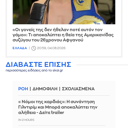
«Οι γονείς της δεν ήθελαν ποτέ αυτόν τον
γάμο»: Τι αποκαλύπτει η θεία της Αμερικανίδας
συζύγου του 26χρονου Αφγανού
ΕΛΛΑΔΑ
20:59, 04.08.2026
ΔΙΑΒΑΣΤΕ ΕΠΙΣΗΣ
περισσότερες ειδήσεις από το skai.gr
ΡΟΗ
ΔΗΜΟΦΙΛΗ
ΣΧΟΛΙΑΣΜΕΝΑ
«Νόμοι της καρδιάς»: Η συνάντηση
Γιλντιρίμ και Μπορά αποκαλύπτει την
αλήθεια - Δείτε trailer
IN 2 HOURS