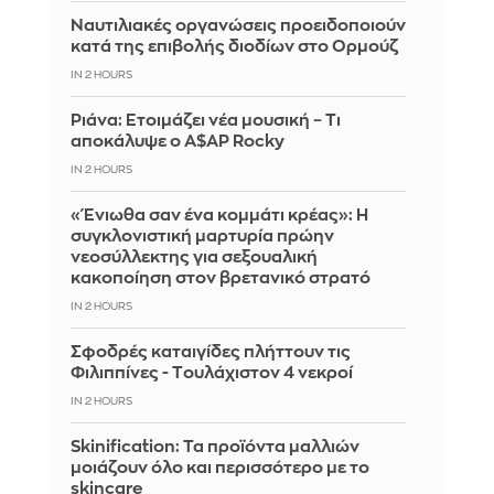
Ναυτιλιακές οργανώσεις προειδοποιούν
κατά της επιβολής διοδίων στο Ορμούζ
IN 2 HOURS
Ριάνα: Ετοιμάζει νέα μουσική – Τι
αποκάλυψε ο A$AP Rocky
IN 2 HOURS
«Ένιωθα σαν ένα κομμάτι κρέας»: Η
συγκλονιστική μαρτυρία πρώην
νεοσύλλεκτης για σεξουαλική
κακοποίηση στον βρετανικό στρατό
IN 2 HOURS
Σφοδρές καταιγίδες πλήττουν τις
Φιλιππίνες - Tουλάχιστον 4 νεκροί
IN 2 HOURS
Skinification: Τα προϊόντα μαλλιών
μοιάζουν όλο και περισσότερο με το
skincare