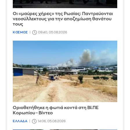
Οι «μαύρες χήρες» της Ρωσίας: Παντρεύονται
νεοσύλλεκτους για την αποζημίωση θανάτου
τους
ΚΟΣΜΟΣ
09:40, 05.08.2026
Οριοθετήθηκε η φωτιά κοντά στη ΒΙ.ΠΕ
Κορωπίου - Βίντεο
ΕΛΛΑΔΑ
14:06, 05.08.2026