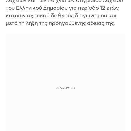
λαχείων και των παιχνιδιών στιγμιαίου λαχείου
του Ελληνικού Δημοσίου για περίοδο 12 ετών,
κατόπιν σχετικού διεθνούς διαγωνισμού και
μετά τη λήξη της προηγούμενης άδειάς της.