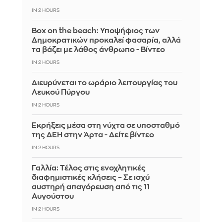
IN 2 HOURS
Box on the beach: Υποψήφιος των
Δημοκρατικών προκαλεί φασαρία, αλλά
τα βάζει με λάθος άνθρωπο - Βίντεο
IN 2 HOURS
Διευρύνεται το ωράριο λειτουργίας του
Λευκού Πύργου
IN 2 HOURS
Eκρήξεις μέσα στη νύχτα σε υποσταθμό
της ΔΕΗ στην Άρτα - Δείτε βίντεο
IN 2 HOURS
Γαλλία: Τέλος στις ενοχλητικές
διαφημιστικές κλήσεις – Σε ισχύ
αυστηρή απαγόρευση από τις 11
Αυγούστου
IN 2 HOURS