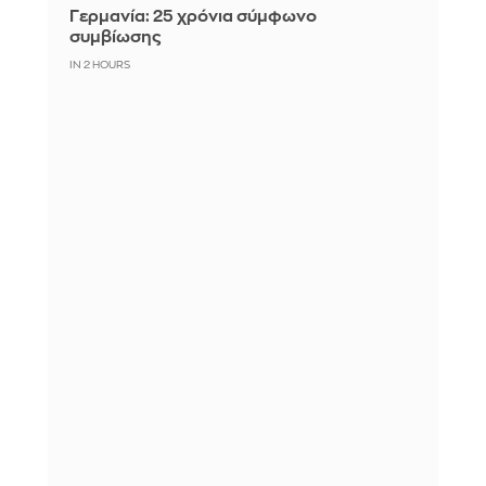
Γερμανία: 25 χρόνια σύμφωνο
συμβίωσης
IN 2 HOURS