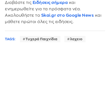
Διαβάστε τις
Ειδήσεις σήμερα
και
ενημερωθείτε για τα πρόσφατα νέα.
Ακολουθήστε το
Skai.gr στο Google News
και
μάθετε πρώτοι όλες τις ειδήσεις.
TAGS:
Τυχερά Παιχνίδια
λαχειο