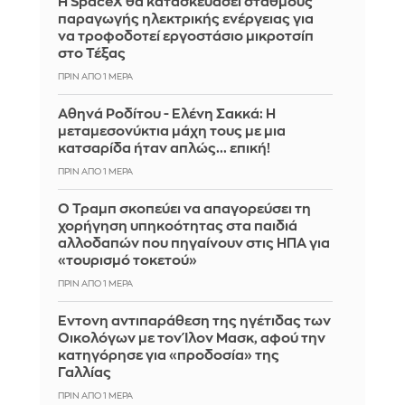
Η SpaceX θα κατασκευάσει σταθμούς
παραγωγής ηλεκτρικής ενέργειας για
να τροφοδοτεί εργοστάσιο μικροτσίπ
στο Τέξας
ΠΡΙΝ ΑΠΌ 1 ΜΈΡΑ
Αθηνά Ροδίτου - Ελένη Σακκά: Η
μεταμεσονύκτια μάχη τους με μια
κατσαρίδα ήταν απλώς... επική!
ΠΡΙΝ ΑΠΌ 1 ΜΈΡΑ
Ο Τραμπ σκοπεύει να απαγορεύσει τη
χορήγηση υπηκοότητας στα παιδιά
αλλοδαπών που πηγαίνουν στις ΗΠΑ για
«τουρισμό τοκετού»
ΠΡΙΝ ΑΠΌ 1 ΜΈΡΑ
Έντονη αντιπαράθεση της ηγέτιδας των
Οικολόγων με τον Ίλον Μασκ, αφού την
κατηγόρησε για «προδοσία» της
Γαλλίας
ΠΡΙΝ ΑΠΌ 1 ΜΈΡΑ