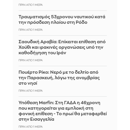
ΠΡΙΝ ΑΠΌ 1 ΜΈΡΑ
Τραυματισμός 53χρονου ναυτικού κατά
την πρόσδεση πλοίου στη Ρόδο
ΠΡΙΝ ΑΠΌ 1 ΜΈΡΑ
Σαουδική Αραβία: Επίκειται επίθεση από
Χούθι και ιρακινές οργανώσεις υπό την
καθοδήγηση του Ιράν
ΠΡΙΝ ΑΠΌ 1 ΜΈΡΑ
Πουέρτο Ρίκο: Νερό με το δελτίο από
την Παρασκευή, λόγω της ανομβρίας
στο νησί
ΠΡΙΝ ΑΠΌ 1 ΜΈΡΑ
Υπόθεση Marfin: Στη ΓΑΔΑ η 46χρονη
που κατηγορείται για εμπλοκή στη
φονική επίθεση - Το πρωί θα μεταφερθεί
στην Εισαγγελία
ΠΡΙΝ ΑΠΌ 1 ΜΈΡΑ