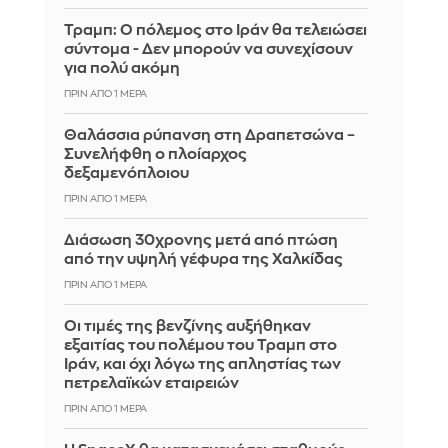
Τραμπ: Ο πόλεμος στο Ιράν θα τελειώσει
σύντομα - Δεν μπορούν να συνεχίσουν
για πολύ ακόμη
ΠΡΙΝ ΑΠΌ 1 ΜΈΡΑ
Θαλάσσια ρύπανση στη Δραπετσώνα –
Συνελήφθη ο πλοίαρχος
δεξαμενόπλοιου
ΠΡΙΝ ΑΠΌ 1 ΜΈΡΑ
Διάσωση 30χρονης μετά από πτώση
από την υψηλή γέφυρα της Χαλκίδας
ΠΡΙΝ ΑΠΌ 1 ΜΈΡΑ
Οι τιμές της βενζίνης αυξήθηκαν
εξαιτίας του πολέμου του Τραμπ στο
Ιράν, και όχι λόγω της απληστίας των
πετρελαϊκών εταιρειών
ΠΡΙΝ ΑΠΌ 1 ΜΈΡΑ