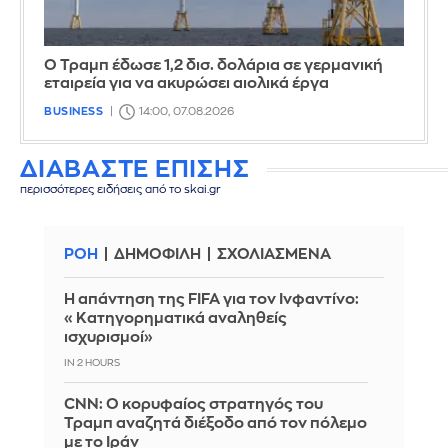
Ο Τραμπ έδωσε 1,2 δισ. δολάρια σε γερμανική
εταιρεία για να ακυρώσει αιολικά έργα
BUSINESS
14:00, 07.08.2026
ΔΙΑΒΑΣΤΕ ΕΠΙΣΗΣ
περισσότερες ειδήσεις από το skai.gr
ΡΟΗ
ΔΗΜΟΦΙΛΗ
ΣΧΟΛΙΑΣΜΕΝΑ
Η απάντηση της FIFA για τον Ινφαντίνο:
«Κατηγορηματικά αναληθείς
ισχυρισμοί»
IN 2 HOURS
CNN: Ο κορυφαίος στρατηγός του
Τραμπ αναζητά διέξοδο από τον πόλεμο
με το Ιράν