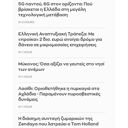
5G παντού, 6G στον ορίζοντα: Πού
βρίσκεται η Ελλάδα στη μεγάλη
τεχνολογική μετάβαση
IN 2 HOURS
Ελληνική Αναπτυξιακή Τράπεζα: Με
«προίκα» 2 δισ. ευρώ ανοίγει δρόμο για
δάνεια σε μικρομεσαίες επιχειρήσεις
IN 1 HOUR
Μύκονος: Όσα αξίζει να γευτείς στο νησί
των ανέμων
IN 1 HOUR
Λασίθι: Οριοθετήθηκε η πυρκαγιά στα
Αχλάδια - Παραμένουν πυροσβεστικές
δυνάμεις
IN 1 HOUR
Η διάσημη συνταγή ζυμαρικών της
Zendaya που λατρεύει ο Tom Holland