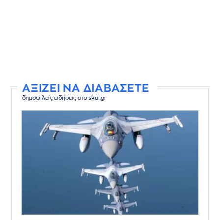
ΑΞΙΖΕΙ ΝΑ ΔΙΑΒΑΣΕΤΕ
δημοφιλείς ειδήσεις στο skai.gr