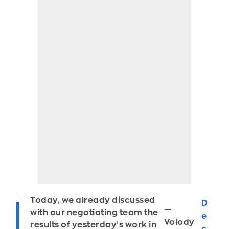
Today, we already discussed
D
—
with our negotiating team the
e
Volody
results of yesterday’s work in
c