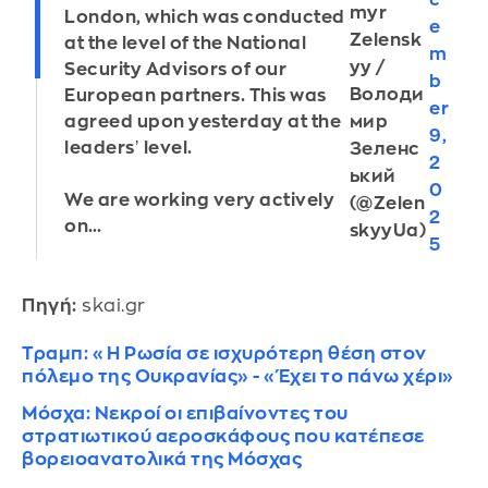
myr
London, which was conducted
e
Zelensk
at the level of the National
m
yy /
Security Advisors of our
b
Володи
European partners. This was
er
мир
agreed upon yesterday at the
9,
leadersʼ level.
Зеленс
2
ький
0
We are working very actively
(@Zelen
2
on…
skyyUa)
5
Πηγή:
skai.gr
Τραμπ: «Η Ρωσία σε ισχυρότερη θέση στον
πόλεμο της Ουκρανίας» - «Έχει το πάνω χέρι»
Μόσχα: Νεκροί οι επιβαίνοντες του
στρατιωτικού αεροσκάφους που κατέπεσε
βορειοανατολικά της Μόσχας