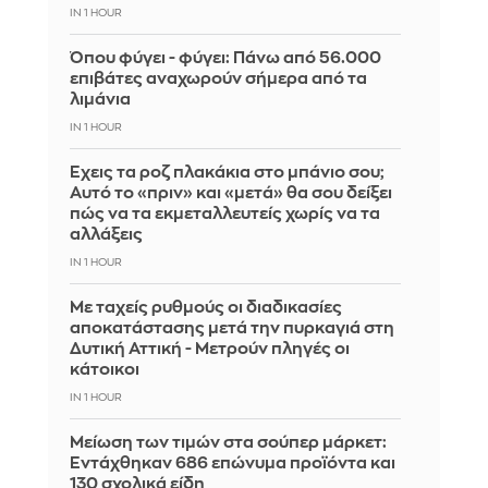
IN 1 HOUR
Όπου φύγει - φύγει: Πάνω από 56.000
επιβάτες αναχωρούν σήμερα από τα
λιμάνια
IN 1 HOUR
Έχεις τα ροζ πλακάκια στο μπάνιο σου;
Αυτό το «πριν» και «μετά» θα σου δείξει
πώς να τα εκμεταλλευτείς χωρίς να τα
αλλάξεις
IN 1 HOUR
Με ταχείς ρυθμούς οι διαδικασίες
αποκατάστασης μετά την πυρκαγιά στη
Δυτική Αττική - Μετρούν πληγές οι
κάτοικοι
IN 1 HOUR
Μείωση των τιμών στα σούπερ μάρκετ:
Εντάχθηκαν 686 επώνυμα προϊόντα και
130 σχολικά είδη