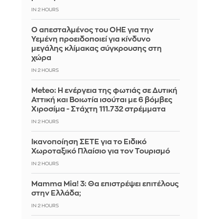
IN 2 HOURS
Ο απεσταλμένος του ΟΗΕ για την
Υεμένη προειδοποιεί για κίνδυνο
μεγάλης κλίμακας σύγκρουσης στη
χώρα
IN 2 HOURS
Meteo: Η ενέργεια της φωτιάς σε Δυτική
Αττική και Βοιωτία ισούται με 6 βόμβες
Χιροσίμα - Στάχτη 111.732 στρέμματα
IN 2 HOURS
Ικανοποίηση ΣΕΤΕ για το Ειδικό
Χωροταξικό Πλαίσιο για τον Τουρισμό
IN 2 HOURS
Mamma Mia! 3: Θα επιστρέψει επιτέλους
στην Ελλάδα;
IN 2 HOURS