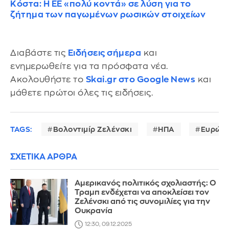
Κόστα: Η ΕΕ «πολύ κοντά» σε λύση για το
ζήτημα των παγωμένων ρωσικών στοιχείων
Διαβάστε τις
Ειδήσεις σήμερα
και
ενημερωθείτε για τα πρόσφατα νέα.
Ακολουθήστε το
Skai.gr στο Google News
και
μάθετε πρώτοι όλες τις ειδήσεις.
TAGS:
Βολοντιμίρ Ζελένσκι
ΗΠΑ
Ευρώπ
ΣΧΕΤΙΚΑ ΑΡΘΡΑ
Αμερικανός πολιτικός σχολιαστής: Ο
Τραμπ ενδέχεται να αποκλείσει τον
Ζελένσκι από τις συνομιλίες για την
Ουκρανία
12:30, 09.12.2025