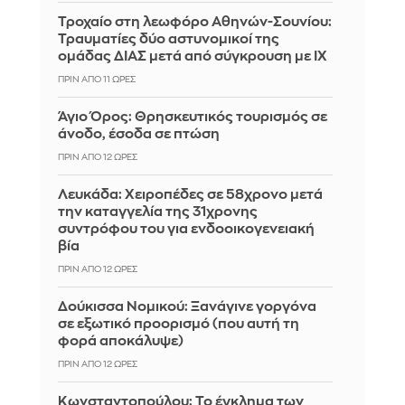
Τροχαίο στη λεωφόρο Αθηνών-Σουνίου:
Τραυματίες δύο αστυνομικοί της
ομάδας ΔΙΑΣ μετά από σύγκρουση με ΙΧ
ΠΡΙΝ ΑΠΌ 11 ΏΡΕΣ
Άγιο Όρος: Θρησκευτικός τουρισμός σε
άνοδο, έσοδα σε πτώση
ΠΡΙΝ ΑΠΌ 12 ΏΡΕΣ
Λευκάδα: Χειροπέδες σε 58χρονο μετά
την καταγγελία της 31χρονης
συντρόφου του για ενδοοικογενειακή
βία
ΠΡΙΝ ΑΠΌ 12 ΏΡΕΣ
Δούκισσα Νομικού: Ξανάγινε γοργόνα
σε εξωτικό προορισμό (που αυτή τη
φορά αποκάλυψε)
ΠΡΙΝ ΑΠΌ 12 ΏΡΕΣ
Κωνσταντοπούλου: Το έγκλημα των