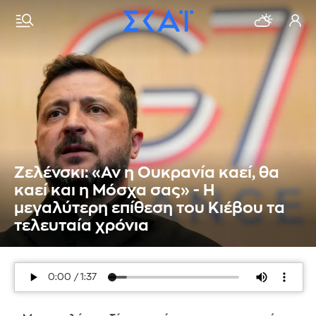
Ζελένσκι: «Αν η Ουκρανία καεί, θα
καεί και η Μόσχα σας» - Η
μεγαλύτερη επίθεση του Κιέβου τα
τελευταία χρόνια