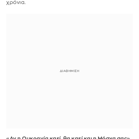
χρόνια.
«Αν η Ουκρανία καεί, θα καεί και η Μόσχα σας»