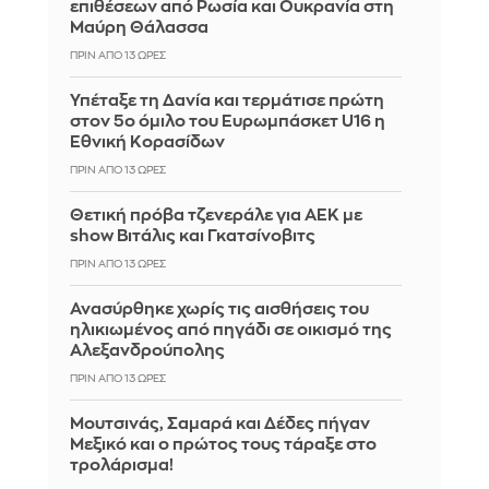
επιθέσεων από Ρωσία και Ουκρανία στη
Μαύρη Θάλασσα
ΠΡΙΝ ΑΠΌ 13 ΏΡΕΣ
Υπέταξε τη Δανία και τερμάτισε πρώτη
στον 5ο όμιλο του Ευρωμπάσκετ U16 η
Εθνική Κορασίδων
ΠΡΙΝ ΑΠΌ 13 ΏΡΕΣ
Θετική πρόβα τζενεράλε για ΑΕΚ με
show Βιτάλις και Γκατσίνοβιτς
ΠΡΙΝ ΑΠΌ 13 ΏΡΕΣ
Ανασύρθηκε χωρίς τις αισθήσεις του
ηλικιωμένος από πηγάδι σε οικισμό της
Αλεξανδρούπολης
ΠΡΙΝ ΑΠΌ 13 ΏΡΕΣ
Μουτσινάς, Σαμαρά και Δέδες πήγαν
Μεξικό και ο πρώτος τους τάραξε στο
τρολάρισμα!