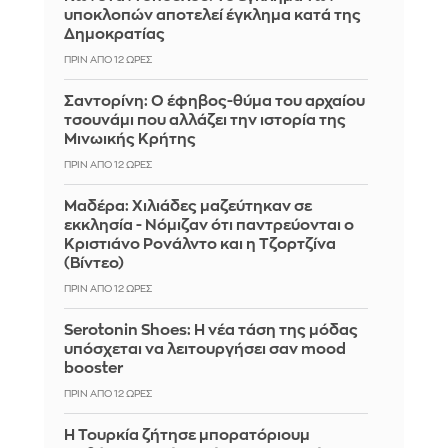
υποκλοπών αποτελεί έγκλημα κατά της
Δημοκρατίας
ΠΡΙΝ ΑΠΌ 12 ΏΡΕΣ
Σαντορίνη: Ο έφηβος-θύμα του αρχαίου
τσουνάμι που αλλάζει την ιστορία της
Μινωικής Κρήτης
ΠΡΙΝ ΑΠΌ 12 ΏΡΕΣ
Μαδέρα: Χιλιάδες μαζεύτηκαν σε
εκκλησία - Νόμιζαν ότι παντρεύονται ο
Κριστιάνο Ρονάλντο και η Τζορτζίνα
(Βίντεο)
ΠΡΙΝ ΑΠΌ 12 ΏΡΕΣ
Serotonin Shoes: Η νέα τάση της μόδας
υπόσχεται να λειτουργήσει σαν mood
booster
ΠΡΙΝ ΑΠΌ 12 ΏΡΕΣ
Η Τουρκία ζήτησε μπορατόριουμ