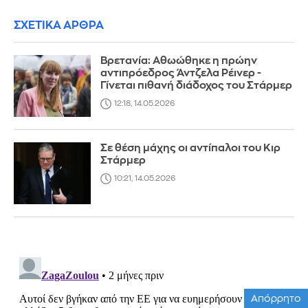
ΣΧΕΤΙΚΑ ΑΡΘΡΑ
Βρετανία: Αθωώθηκε η πρώην
αντιπρόεδρος Άντζελα Ρέινερ -
Γίνεται πιθανή διάδοχος του Στάρμερ
12:18, 14.05.2026
Σε θέση μάχης οι αντίπαλοι του Κιρ
Στάρμερ
10:21, 14.05.2026
Απόρρητο