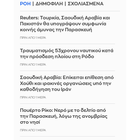
ΡΟΗ
ΔΗΜΟΦΙΛΗ
ΣΧΟΛΙΑΣΜΕΝΑ
Reuters: Τουρκία, Σαουδική Αραβία και
Πακιστάν θα υπογράψουν συμφωνία
κοινής άμυνας την Παρασκευή
ΠΡΙΝ ΑΠΌ 1 ΜΈΡΑ
Τραυματισμός 53χρονου ναυτικού κατά
την πρόσδεση πλοίου στη Ρόδο
ΠΡΙΝ ΑΠΌ 1 ΜΈΡΑ
Σαουδική Αραβία: Επίκειται επίθεση από
Χούθι και ιρακινές οργανώσεις υπό την
καθοδήγηση του Ιράν
ΠΡΙΝ ΑΠΌ 1 ΜΈΡΑ
Πουέρτο Ρίκο: Νερό με το δελτίο από
την Παρασκευή, λόγω της ανομβρίας
στο νησί
ΠΡΙΝ ΑΠΌ 1 ΜΈΡΑ