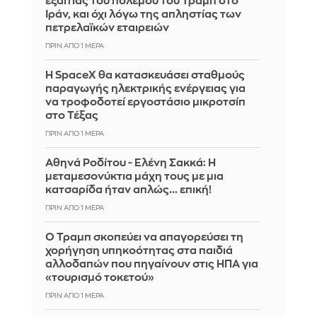
εξαιτίας του πολέμου του Τραμπ στο
Ιράν, και όχι λόγω της απληστίας των
πετρελαϊκών εταιρειών
ΠΡΙΝ ΑΠΌ 1 ΜΈΡΑ
Η SpaceX θα κατασκευάσει σταθμούς
παραγωγής ηλεκτρικής ενέργειας για
να τροφοδοτεί εργοστάσιο μικροτσίπ
στο Τέξας
ΠΡΙΝ ΑΠΌ 1 ΜΈΡΑ
Αθηνά Ροδίτου - Ελένη Σακκά: Η
μεταμεσονύκτια μάχη τους με μια
κατσαρίδα ήταν απλώς... επική!
ΠΡΙΝ ΑΠΌ 1 ΜΈΡΑ
Ο Τραμπ σκοπεύει να απαγορεύσει τη
χορήγηση υπηκοότητας στα παιδιά
αλλοδαπών που πηγαίνουν στις ΗΠΑ για
«τουρισμό τοκετού»
ΠΡΙΝ ΑΠΌ 1 ΜΈΡΑ