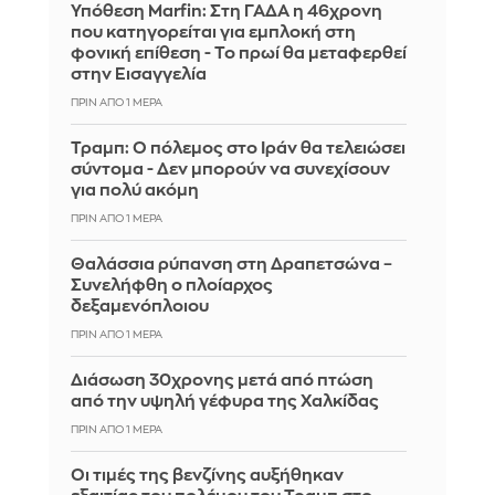
Υπόθεση Marfin: Στη ΓΑΔΑ η 46χρονη
που κατηγορείται για εμπλοκή στη
φονική επίθεση - Το πρωί θα μεταφερθεί
στην Εισαγγελία
ΠΡΙΝ ΑΠΌ 1 ΜΈΡΑ
Τραμπ: Ο πόλεμος στο Ιράν θα τελειώσει
σύντομα - Δεν μπορούν να συνεχίσουν
για πολύ ακόμη
ΠΡΙΝ ΑΠΌ 1 ΜΈΡΑ
Θαλάσσια ρύπανση στη Δραπετσώνα –
Συνελήφθη ο πλοίαρχος
δεξαμενόπλοιου
ΠΡΙΝ ΑΠΌ 1 ΜΈΡΑ
Διάσωση 30χρονης μετά από πτώση
από την υψηλή γέφυρα της Χαλκίδας
ΠΡΙΝ ΑΠΌ 1 ΜΈΡΑ
Οι τιμές της βενζίνης αυξήθηκαν