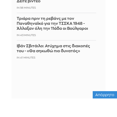
Δείτε βίντεο
IN 56 MINUTES
Τριάρα πριν τη ρεβάνς με τον
Παναθηναϊκό για την ΤΣΣΚΑ 1948 -
Άλλαξαν όλη την 11άδα οι Βούλγαροι
IN 43 MINUTES
Ιβάν Σβιτάιλο: Ατύχημα στις διακοπές
του - «Θα σηκωθώ πιο δυνατός»
IN 41 MINUTES
Απόρρητο