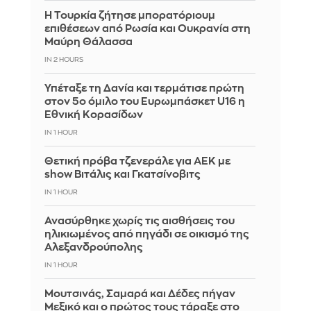
Η Τουρκία ζήτησε μπορατόριουμ
επιθέσεων από Ρωσία και Ουκρανία στη
Μαύρη Θάλασσα
IN 2 HOURS
Υπέταξε τη Δανία και τερμάτισε πρώτη
στον 5ο όμιλο του Ευρωμπάσκετ U16 η
Εθνική Κορασίδων
IN 1 HOUR
Θετική πρόβα τζενεράλε για ΑΕΚ με
show Βιτάλις και Γκατσίνοβιτς
IN 1 HOUR
Ανασύρθηκε χωρίς τις αισθήσεις του
ηλικιωμένος από πηγάδι σε οικισμό της
Αλεξανδρούπολης
IN 1 HOUR
Μουτσινάς, Σαμαρά και Δέδες πήγαν
Μεξικό και ο πρώτος τους τάραξε στο