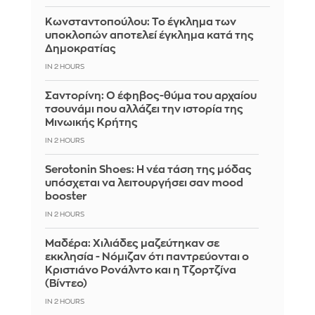
Κωνσταντοπούλου: Το έγκλημα των
υποκλοπών αποτελεί έγκλημα κατά της
Δημοκρατίας
IN 2 HOURS
Σαντορίνη: Ο έφηβος-θύμα του αρχαίου
τσουνάμι που αλλάζει την ιστορία της
Μινωικής Κρήτης
IN 2 HOURS
Serotonin Shoes: Η νέα τάση της μόδας
υπόσχεται να λειτουργήσει σαν mood
booster
IN 2 HOURS
Μαδέρα: Χιλιάδες μαζεύτηκαν σε
εκκλησία - Νόμιζαν ότι παντρεύονται ο
Κριστιάνο Ρονάλντο και η Τζορτζίνα
(Βίντεο)
IN 2 HOURS