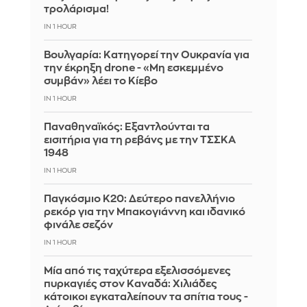
τρολάρισμα!
IN 1 HOUR
Βουλγαρία: Κατηγορεί την Ουκρανία για
την έκρηξη drone - «Μη εσκεμμένο
συμβάν» λέει το Κίεβο
IN 1 HOUR
Παναθηναϊκός: Εξαντλούνται τα
εισιτήρια για τη ρεβάνς με την ΤΣΣΚΑ
1948
IN 1 HOUR
Παγκόσμιο Κ20: Δεύτερο πανελλήνιο
ρεκόρ για την Μπακογιάννη και ιδανικό
φινάλε σεζόν
IN 1 HOUR
Μία από τις ταχύτερα εξελισσόμενες
πυρκαγιές στον Καναδά: Χιλιάδες
κάτοικοι εγκαταλείπουν τα σπίτια τους -