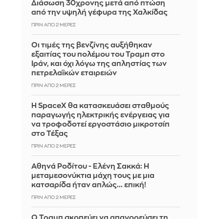
Διάσωση 30χρονης μετά από πτώση
από την υψηλή γέφυρα της Χαλκίδας
ΠΡΙΝ ΑΠΌ 2 ΜΈΡΕΣ
Οι τιμές της βενζίνης αυξήθηκαν
εξαιτίας του πολέμου του Τραμπ στο
Ιράν, και όχι λόγω της απληστίας των
πετρελαϊκών εταιρειών
ΠΡΙΝ ΑΠΌ 2 ΜΈΡΕΣ
Η SpaceX θα κατασκευάσει σταθμούς
παραγωγής ηλεκτρικής ενέργειας για
να τροφοδοτεί εργοστάσιο μικροτσίπ
στο Τέξας
ΠΡΙΝ ΑΠΌ 2 ΜΈΡΕΣ
Αθηνά Ροδίτου - Ελένη Σακκά: Η
μεταμεσονύκτια μάχη τους με μια
κατσαρίδα ήταν απλώς... επική!
ΠΡΙΝ ΑΠΌ 2 ΜΈΡΕΣ
Ο Τραμπ σκοπεύει να απαγορεύσει τη