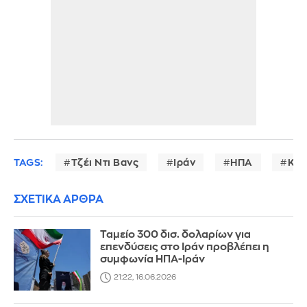
TAGS:
Τζέι Ντι Βανς
Ιράν
ΗΠΑ
Κρί
ΣΧΕΤΙΚΑ ΑΡΘΡΑ
Ταμείο 300 δισ. δολαρίων για
επενδύσεις στο Ιράν προβλέπει η
συμφωνία ΗΠΑ-Ιράν
21:22, 16.06.2026