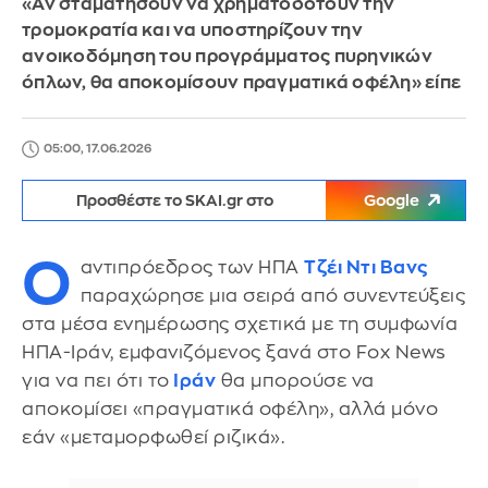
«Αν σταματήσουν να χρηματοδοτούν την
τρομοκρατία και να υποστηρίζουν την
ανοικοδόμηση του προγράμματος πυρηνικών
όπλων, θα αποκομίσουν πραγματικά οφέλη» είπε
05:00, 17.06.2026
Προσθέστε το SKAI.gr στο
Google
Ο
αντιπρόεδρος των ΗΠΑ
Τζέι Ντι Βανς
παραχώρησε μια σειρά από συνεντεύξεις
στα μέσα ενημέρωσης σχετικά με τη συμφωνία
ΗΠΑ-Ιράν, εμφανιζόμενος ξανά στο Fox News
για να πει ότι το
Ιράν
θα μπορούσε να
αποκομίσει «πραγματικά οφέλη», αλλά μόνο
εάν «μεταμορφωθεί ριζικά».