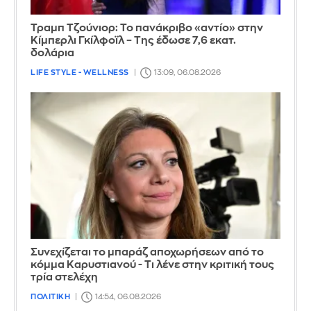
Τραμπ Τζούνιορ: Το πανάκριβο «αντίο» στην
Κίμπερλι Γκίλφοϊλ – Της έδωσε 7,6 εκατ.
δολάρια
LIFE STYLE - WELLNESS
13:09, 06.08.2026
Συνεχίζεται το μπαράζ αποχωρήσεων από το
κόμμα Καρυστιανού - Τι λένε στην κριτική τους
τρία στελέχη
ΠΟΛΙΤΙΚΗ
14:54, 06.08.2026