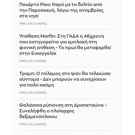
Πουέρτο Ρίκο: Νερό με το δελτίο από
την Παρασκευή, λόγω της ανομβρίας
στο νησί
ΠΡΙΝ ΑΠΌ 2 ΜΈΡΕΣ
Υπόθεση Marfin: Στη ΓΑΔΑ η 46χρονη
που κατηγορείται για εμπλοκή στη
φονική επίθεση - Το πρωί θα μεταφερθεί
στην Εισαγγελία
ΠΡΙΝ ΑΠΌ 2 ΜΈΡΕΣ
Τραμπ: Ο πόλεμος στο Ιράν θα τελειώσει
σύντομα - Δεν μπορούν να συνεχίσουν
για πολύ ακόμη
ΠΡΙΝ ΑΠΌ 2 ΜΈΡΕΣ
Θαλάσσια ρύπανση στη Δραπετσώνα –
Συνελήφθη ο πλοίαρχος
δεξαμενόπλοιου
ΠΡΙΝ ΑΠΌ 2 ΜΈΡΕΣ