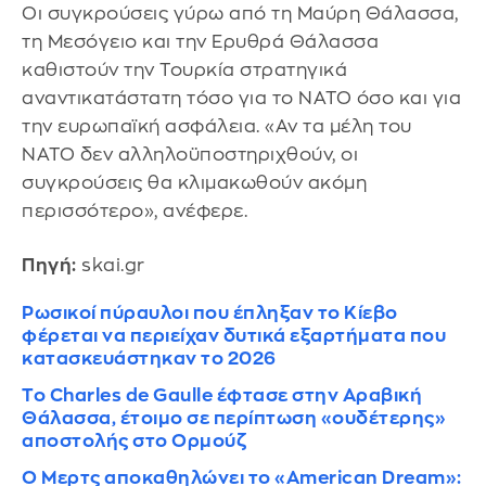
Οι συγκρούσεις γύρω από τη Μαύρη Θάλασσα,
τη Μεσόγειο και την Ερυθρά Θάλασσα
καθιστούν την Τουρκία στρατηγικά
αναντικατάστατη τόσο για το NATO όσο και για
την ευρωπαϊκή ασφάλεια. «Αν τα μέλη του
NATO δεν αλληλοϋποστηριχθούν, οι
συγκρούσεις θα κλιμακωθούν ακόμη
περισσότερο», ανέφερε.
Πηγή:
skai.gr
Ρωσικοί πύραυλοι που έπληξαν το Κίεβο
φέρεται να περιείχαν δυτικά εξαρτήματα που
κατασκευάστηκαν το 2026
Το Charles de Gaulle έφτασε στην Αραβική
Θάλασσα, έτοιμο σε περίπτωση «ουδέτερης»
αποστολής στο Ορμούζ
O Μερτς αποκαθηλώνει το «American Dream»: