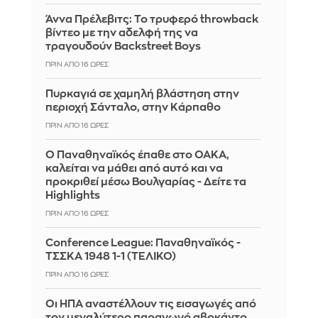
Άννα Πρέλεβιτς: Το τρυφερό throwback
βίντεο με την αδελφή της να
τραγουδούν Backstreet Boys
ΠΡΙΝ ΑΠΌ 16 ΏΡΕΣ
Πυρκαγιά σε χαμηλή βλάστηση στην
περιοχή Σάνταλο, στην Κάρπαθο
ΠΡΙΝ ΑΠΌ 16 ΏΡΕΣ
Ο Παναθηναϊκός έπαθε στο ΟΑΚΑ,
καλείται να μάθει από αυτό και να
προκριθεί μέσω Βουλγαρίας - Δείτε τα
Highlights
ΠΡΙΝ ΑΠΌ 16 ΏΡΕΣ
Conference League: Παναθηναϊκός -
ΤΣΣΚΑ 1948 1-1 (ΤΕΛΙΚΟ)
ΠΡΙΝ ΑΠΌ 16 ΏΡΕΣ
Οι ΗΠΑ αναστέλλουν τις εισαγωγές από
τον μεγαλύτερο παραγωγό αβοκάντο