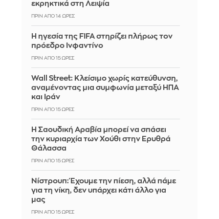
εκρηκτικά στη Λειψία
ΠΡΙΝ ΑΠΌ 14 ΏΡΕΣ
Η ηγεσία της FIFA στηρίζει πλήρως τον
πρόεδρο Ινφαντίνο
ΠΡΙΝ ΑΠΌ 15 ΏΡΕΣ
Wall Street: Κλείσιμο χωρίς κατεύθυνση,
αναμένοντας μια συμφωνία μεταξύ ΗΠΑ
και Ιράν
ΠΡΙΝ ΑΠΌ 15 ΏΡΕΣ
Η Σαουδική Αραβία μπορεί να σπάσει
την κυριαρχία των Χούθι στην Ερυθρά
Θάλασσα
ΠΡΙΝ ΑΠΌ 15 ΏΡΕΣ
Νίστρουπ: Έχουμε την πίεση, αλλά πάμε
για τη νίκη, δεν υπάρχει κάτι άλλο για
μας
ΠΡΙΝ ΑΠΌ 15 ΏΡΕΣ