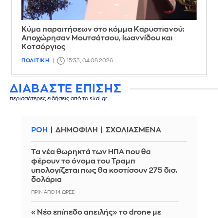
Κύμα παραιτήσεων στο κόμμα Καρυστιανού:
Αποχώρησαν Μουτσάτσου, Ιωαννίδου και
Κοτσόργιος
ΠΟΛΙΤΙΚΗ
15:33, 04.08.2026
ΔΙΑΒΑΣΤΕ ΕΠΙΣΗΣ
περισσότερες ειδήσεις από το skai.gr
ΡΟΗ
ΔΗΜΟΦΙΛΗ
ΣΧΟΛΙΑΣΜΕΝΑ
Τα νέα θωρηκτά των ΗΠΑ που θα
φέρουν το όνομα του Τραμπ
υπολογίζεται πως θα κοστίσουν 275 δισ.
δολάρια
ΠΡΙΝ ΑΠΌ 14 ΏΡΕΣ
«Νέο επίπεδο απειλής» το drone με