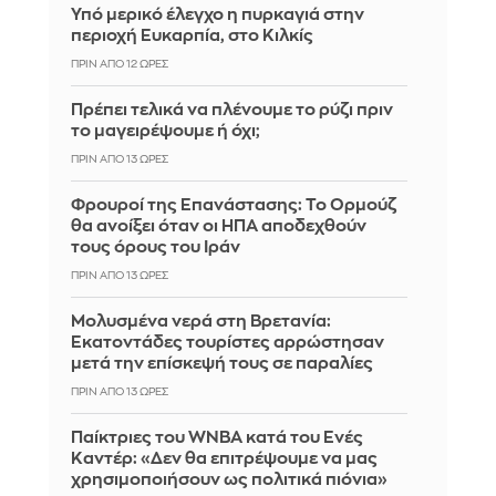
Υπό μερικό έλεγχο η πυρκαγιά στην
περιοχή Ευκαρπία, στο Κιλκίς
ΠΡΙΝ ΑΠΌ 12 ΏΡΕΣ
Πρέπει τελικά να πλένουμε το ρύζι πριν
το μαγειρέψουμε ή όχι;
ΠΡΙΝ ΑΠΌ 13 ΏΡΕΣ
Φρουροί της Επανάστασης: Το Ορμούζ
θα ανοίξει όταν οι ΗΠΑ αποδεχθούν
τους όρους του Ιράν
ΠΡΙΝ ΑΠΌ 13 ΏΡΕΣ
Μολυσμένα νερά στη Βρετανία:
Εκατοντάδες τουρίστες αρρώστησαν
μετά την επίσκεψή τους σε παραλίες
ΠΡΙΝ ΑΠΌ 13 ΏΡΕΣ
Παίκτριες του WNBA κατά του Ενές
Καντέρ: «Δεν θα επιτρέψουμε να μας
χρησιμοποιήσουν ως πολιτικά πιόνια»