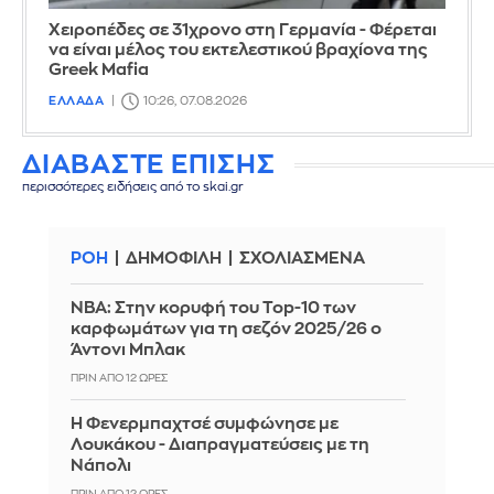
Χειροπέδες σε 31χρονο στη Γερμανία - Φέρεται
να είναι μέλος του εκτελεστικού βραχίονα της
Greek Mafia
ΕΛΛΑΔΑ
10:26, 07.08.2026
ΔΙΑΒΑΣΤΕ ΕΠΙΣΗΣ
περισσότερες ειδήσεις από το skai.gr
ΡΟΗ
ΔΗΜΟΦΙΛΗ
ΣΧΟΛΙΑΣΜΕΝΑ
ΝΒΑ: Στην κορυφή του Top-10 των
καρφωμάτων για τη σεζόν 2025/26 ο
Άντονι Μπλακ
ΠΡΙΝ ΑΠΌ 12 ΏΡΕΣ
Η Φενερμπαχτσέ συμφώνησε με
Λουκάκου - Διαπραγματεύσεις με τη
Νάπολι
ΠΡΙΝ ΑΠΌ 12 ΏΡΕΣ