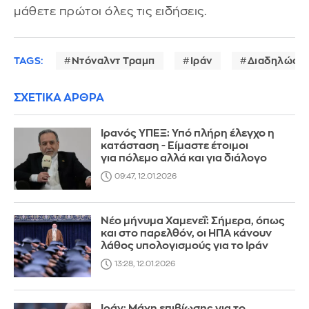
μάθετε πρώτοι όλες τις ειδήσεις.
TAGS:
Ντόναλντ Τραμπ
Ιράν
Διαδηλώσεις
ΣΧΕΤΙΚΑ ΑΡΘΡΑ
Ιρανός ΥΠΕΞ: Υπό πλήρη έλεγχο η
κατάσταση - Είμαστε έτοιμοι
για πόλεμο αλλά και για διάλογο
09:47, 12.01.2026
Νέο μήνυμα Χαμενεΐ: Σήμερα, όπως
και στο παρελθόν, οι ΗΠΑ κάνουν
λάθος υπολογισμούς για το Ιράν
13:28, 12.01.2026
Ιράν: Μάχη επιβίωσης για το