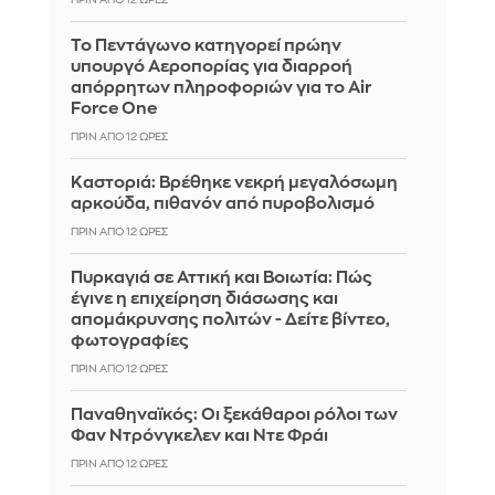
Το Πεντάγωνο κατηγορεί πρώην
υπουργό Αεροπορίας για διαρροή
απόρρητων πληροφοριών για το Air
Force One
ΠΡΙΝ ΑΠΌ 12 ΏΡΕΣ
Καστοριά: Βρέθηκε νεκρή μεγαλόσωμη
αρκούδα, πιθανόν από πυροβολισμό
ΠΡΙΝ ΑΠΌ 12 ΏΡΕΣ
Πυρκαγιά σε Αττική και Βοιωτία: Πώς
έγινε η επιχείρηση διάσωσης και
απομάκρυνσης πολιτών - Δείτε βίντεο,
φωτογραφίες
ΠΡΙΝ ΑΠΌ 12 ΏΡΕΣ
Παναθηναϊκός: Οι ξεκάθαροι ρόλοι των
Φαν Ντρόνγκελεν και Ντε Φράι
ΠΡΙΝ ΑΠΌ 12 ΏΡΕΣ