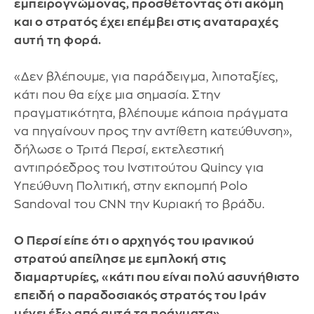
εμπειρογνώμονας, προσθέτοντας ότι ακόμη
και ο στρατός έχει επέμβει στις αναταραχές
αυτή τη φορά.
«Δεν βλέπουμε, για παράδειγμα, λιποταξίες,
κάτι που θα είχε μια σημασία. Στην
πραγματικότητα, βλέπουμε κάποια πράγματα
να πηγαίνουν προς την αντίθετη κατεύθυνση»,
δήλωσε ο Τριτά Περσί, εκτελεστική
αντιπρόεδρος του Ινστιτούτου Quincy για
Υπεύθυνη Πολιτική, στην εκπομπή Polo
Sandoval του CNN την Κυριακή το βράδυ.
Ο Περσί είπε ότι ο αρχηγός του ιρανικού
στρατού απείλησε με εμπλοκή στις
διαμαρτυρίες, «κάτι που είναι πολύ ασυνήθιστο
επειδή ο παραδοσιακός στρατός του Ιράν
μένει έξω από αυτά τα πράγματα».