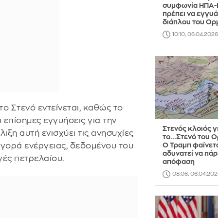
συμφωνία ΗΠΑ-
πρέπει να εγγυά
διάπλου του Ο
10:10, 06.04.2026
ο Στενό εντείνεται, καθώς το
 επίσημες εγγυήσεις για την
Στενός κλοιός γ
λιξη αυτή ενισχύει τις ανησυχίες
το...Στενό του 
αγορά ενέργειας, δεδομένου του
Ο Τραμπ φαίνετα
αδυνατεί να πάρ
γές πετρελαίου.
απόφαση
08:06, 06.04.202