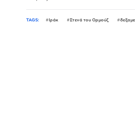
TAGS:
Ιράκ
Στενά του Ορμούζ
δεξαμ