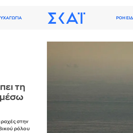
ΥΧΑΓΩΓΙΑ
ΡΟΗ ΕΙ
πει τη
 μέσω
ταραχές στην
βικού ρόλου