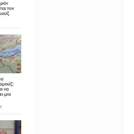
Ιράν
ται τον
ρμούζ
ια
Ορμούζ:
ι να
ει μια
6