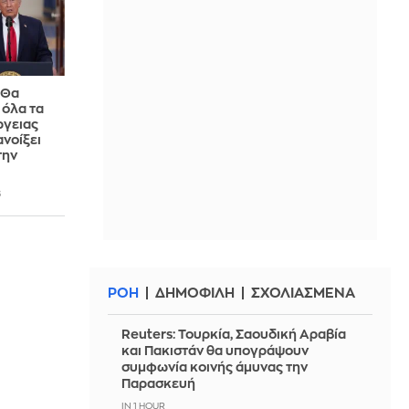
 Θα
όλα τα
ργειας
ανοίξει
την
6
ΡΟΗ
ΔΗΜΟΦΙΛΗ
ΣΧΟΛΙΑΣΜΕΝΑ
Reuters: Τουρκία, Σαουδική Αραβία
και Πακιστάν θα υπογράψουν
συμφωνία κοινής άμυνας την
Παρασκευή
IN 1 HOUR