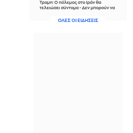
Τραμπ: Ο πόλεμος στο Ιράν θα
τελειώσει σύντομα - Δεν μπορούν να
συνεχίσουν για πολύ ακόμη
ΟΛΕΣ ΟΙ ΕΙΔΗΣΕΙΣ
IN 1 HOUR
Θαλάσσια ρύπανση στη Δραπετσώνα
– Συνελήφθη ο πλοίαρχος
δεξαμενόπλοιου
IN 1 HOUR
Διάσωση 30χρονης μετά από πτώση
από την υψηλή γέφυρα της Χαλκίδας
IN 1 HOUR
Οι τιμές της βενζίνης αυξήθηκαν
εξαιτίας του πολέμου του Τραμπ στο
Ιράν, και όχι λόγω της απληστίας των
πετρελαϊκών εταιρειών
IN 52 MINUTES
Η SpaceX θα κατασκευάσει
σταθμούς παραγωγής ηλεκτρικής