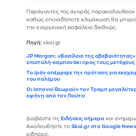
Παράγοντες της αγοράς παρακολουθούν στ
καθώς οποιαδήποτε κλιμάκωση θα μπορούσ
την ενεργειακή ασφάλεια διεθνώς.
Πηγή:
skai.gr
JP Morgan: «Βασίλειο της αβεβαιότητας» ο
επιστολή-καμπανάκι προς τους μετόχους
Το Ιράν απέρριψε την πρόταση για εκεχει
του πολέμου
Οι Ισπανοί θεωρούν τον Τραμπ μεγαλύτερ
ειρήνη από τον Πούτιν
Διαβάστε τις
Ειδήσεις σήμερα
και ενημερω
Ακολουθήστε το
Skai.gr στο Google New
ειδήσεις.