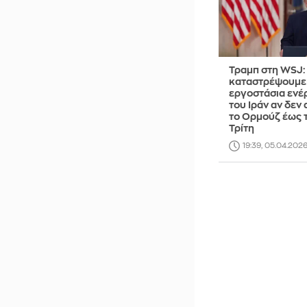
Τραμπ στη WSJ:
καταστρέψουμε 
εργοστάσια ενέ
του Ιράν αν δεν 
το Ορμούζ έως 
Τρίτη
19:39, 05.04.202