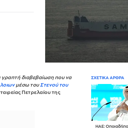
ία γραπτή διαβεβαίωση που να
ΣΧΕΤΙΚΑ ΑΡΘΡΑ
πλοιων
μέσω του
Στενού του
ταιρείας Πετρελαίου της
ΗΑΕ: Οποιαδήπο