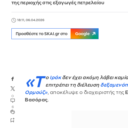
της περιοχής στις εξαγωγές πετρελαίου
18:11, 06.04.2026
Προσθέστε το SKAI.gr στο
Google
«Τ
ο
Ιράκ
δεν έχει ακόμη λάβει καμ
επιτρέπει τη διέλευση
δεξαμενό
Ορμούζ»
, αποκέλυψε ο διαχειριστής της
Ε
0
Βασόρας
.
6