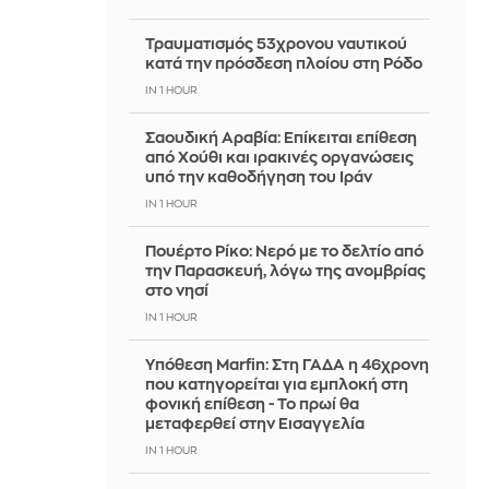
Τραυματισμός 53χρονου ναυτικού
κατά την πρόσδεση πλοίου στη Ρόδο
IN 1 HOUR
Σαουδική Αραβία: Επίκειται επίθεση
από Χούθι και ιρακινές οργανώσεις
υπό την καθοδήγηση του Ιράν
IN 1 HOUR
Πουέρτο Ρίκο: Νερό με το δελτίο από
την Παρασκευή, λόγω της ανομβρίας
στο νησί
IN 1 HOUR
Υπόθεση Marfin: Στη ΓΑΔΑ η 46χρονη
που κατηγορείται για εμπλοκή στη
φονική επίθεση - Το πρωί θα
μεταφερθεί στην Εισαγγελία
IN 1 HOUR