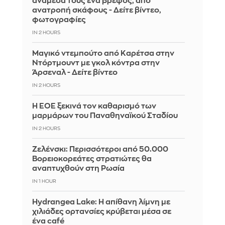
ανάμεσά τους ένα βρέφος, από
ανατροπή σκάφους - Δείτε βίντεο,
φωτογραφίες
IN 2 HOURS
Μαγικό ντεμπούτο από Καρέτσα στην
Ντόρτμουντ με γκολ κόντρα στην
Άρσεναλ - Δείτε βίντεο
IN 2 HOURS
Η ΕΟΕ ξεκινά τον καθαρισμό των
μαρμάρων του Παναθηναϊκού Σταδίου
IN 2 HOURS
Ζελένσκι: Περισσότεροι από 50.000
Βορειοκορεάτες στρατιώτες θα
αναπτυχθούν στη Ρωσία
IN 1 HOUR
Hydrangea Lake: Η απίθανη λίμνη με
χιλιάδες ορτανσίες κρύβεται μέσα σε
ένα café