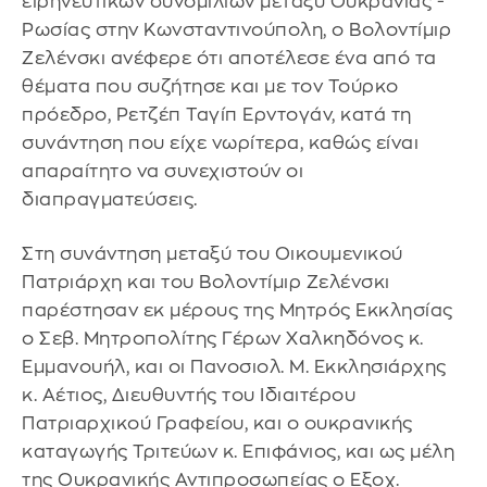
ειρηνευτικών συνομιλιών μεταξύ Ουκρανίας -
Ρωσίας στην Κωνσταντινούπολη, ο Βολοντίμιρ
Ζελένσκι ανέφερε ότι αποτέλεσε ένα από τα
θέματα που συζήτησε και με τον Τούρκο
πρόεδρο, Ρετζέπ Ταγίπ Ερντογάν, κατά τη
συνάντηση που είχε νωρίτερα, καθώς είναι
απαραίτητο να συνεχιστούν οι
διαπραγματεύσεις.
Στη συνάντηση μεταξύ του Οικουμενικού
Πατριάρχη και του Βολοντίμιρ Ζελένσκι
παρέστησαν εκ μέρους της Μητρός Εκκλησίας
ο Σεβ. Μητροπολίτης Γέρων Χαλκηδόνος κ.
Εμμανουήλ, και οι Πανοσιολ. Μ. Εκκλησιάρχης
κ. Αέτιος, Διευθυντής του Ιδιαιτέρου
Πατριαρχικού Γραφείου, και ο ουκρανικής
καταγωγής Τριτεύων κ. Επιφάνιος, και ως μέλη
της Ουκρανικής Αντιπροσωπείας ο Εξοχ.