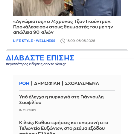
«Αγνώριστος» ο 74χρονος Τζον Γκούντμαν:
Προκάλεσε σοκ στους θαυμαστές του με την
απώλεια 90 κιλών
LIFE STYLE - WELLNESS
18:09, 08.08.2026
ΔΙΑΒΑΣΤΕ ΕΠΙΣΗΣ
περισσότερες ειδήσεις από το skai.gr
ΡΟΗ
ΔΗΜΟΦΙΛΗ
ΣΧΟΛΙΑΣΜΕΝΑ
Υπό έλεγχο η πυρκαγιά στη Γιάννουλη
Σουφλίου
IN 2 HOURS
Κιλκίς: Καθυστερήσεις και αναμονή στο
Τελωνείο Ευζώνων, στο ρεύμα εξόδου