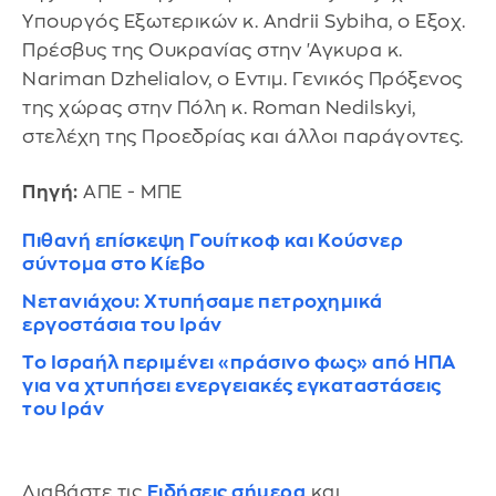
Υπουργός Εξωτερικών κ. Αndrii Sybiha, ο Εξοχ.
Πρέσβυς της Ουκρανίας στην 'Αγκυρα κ.
Nariman Dzhelialov, ο Εντιμ. Γενικός Πρόξενος
της χώρας στην Πόλη κ. Roman Nedilskyi,
στελέχη της Προεδρίας και άλλοι παράγοντες.
Πηγή:
ΑΠΕ - ΜΠΕ
Πιθανή επίσκεψη Γουίτκοφ και Κούσνερ
σύντομα στο Κίεβο
Νετανιάχου: Χτυπήσαμε πετροχημικά
εργοστάσια του Ιράν
Το Ισραήλ περιμένει «πράσινο φως» από ΗΠΑ
για να χτυπήσει ενεργειακές εγκαταστάσεις
του Ιράν
Διαβάστε τις
Ειδήσεις σήμερα
και