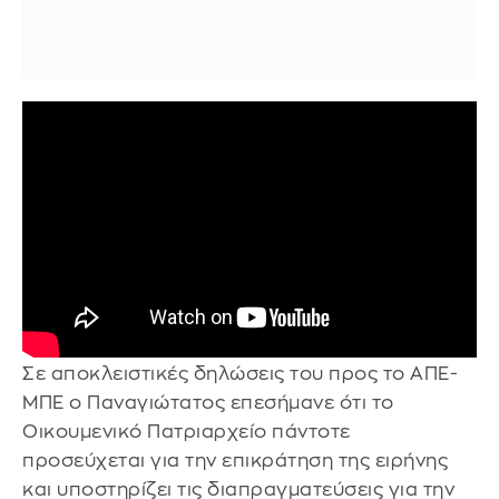
Ο Παναγιώτατος, μεταξύ άλλων, εξέφρασε την
υποστήριξή του Οικουμενικού Πατριαρχείου
προς τις ειρηνευτικές προσπάθειες, καθώς και
το αμείωτο ενδιαφέρον του για τα χιλιάδες
απαχθέντα παιδιά από την Ουκρανία, για τα
οποία ευχήθηκε σύντομα να επιστρέψουν και
να ενωθούν ξανά με τις οικογένειές τους στην
Ουκρανία.
Σε αποκλειστικές δηλώσεις του προς το ΑΠΕ-
ΜΠΕ ο Παναγιώτατος επεσήμανε ότι το
Οικουμενικό Πατριαρχείο πάντοτε
προσεύχεται για την επικράτηση της ειρήνης
και υποστηρίζει τις διαπραγματεύσεις για την