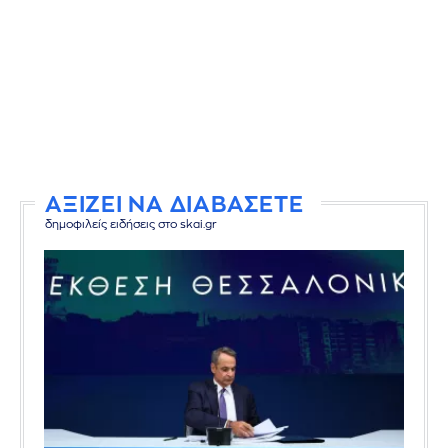
ΑΞΙΖΕΙ ΝΑ ΔΙΑΒΑΣΕΤΕ
δημοφιλείς ειδήσεις στο skai.gr