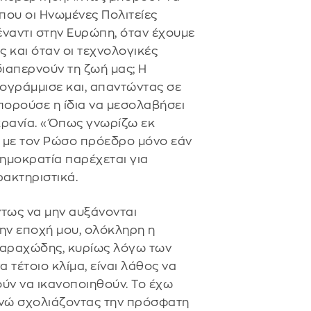
που οι Ηνωμένες Πολιτείες
έναντι στην Ευρώπη, όταν έχουμε
 και όταν οι τεχνολογικές
διαπερνούν τη ζωή μας; Η
υπογράμμισε και, απαντώντας σε
πορούσε η ίδια να μεσολαβήσει
κρανία. «Όπως γνωρίζω εκ
ί με τον Ρώσο πρόεδρο μόνο εάν
 δημοκρατία παρέχεται για
ρακτηριστικά.
τως να μην αυξάνονται
την εποχή μου, ολόκληρη η
 ταραχώδης, κυρίως λόγω των
 τέτοιο κλίμα, είναι λάθος να
ύν να ικανοποιηθούν. Το έχω
 ενώ σχολιάζοντας την πρόσφατη