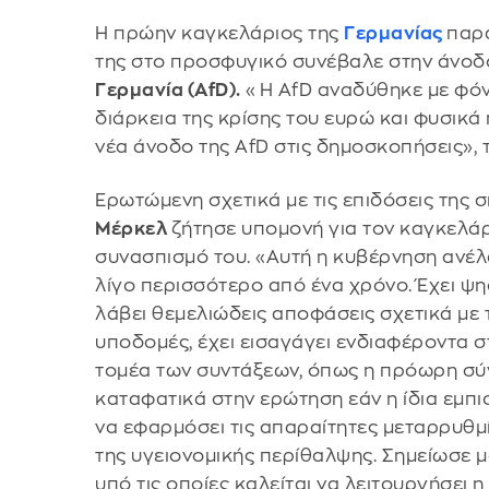
Η πρώην καγκελάριος της
Γερμανίας
παρα
της στο προσφυγικό συνέβαλε στην άνοδ
Γερμανία (AfD).
«Η AfD αναδύθηκε με φόντ
διάρκεια της κρίσης του ευρώ και φυσικ
νέα άνοδο της AfD στις δημοσκοπήσεις», τ
Ερωτώμενη σχετικά με τις επιδόσεις της 
Μέρκελ
ζήτησε υπομονή για τον καγκελά
συνασπισμό του. «Αυτή η κυβέρνηση ανέλ
λίγο περισσότερο από ένα χρόνο. Έχει ψη
λάβει θεμελιώδεις αποφάσεις σχετικά με τ
υποδομές, έχει εισαγάγει ενδιαφέροντα σ
τομέα των συντάξεων, όπως η πρόωρη σύ
καταφατικά στην ερώτηση εάν η ίδια εμπι
να εφαρμόσει τις απαραίτητες μεταρρυθμί
της υγειονομικής περίθαλψης. Σημείωσε μά
υπό τις οποίες καλείται να λειτουργήσει