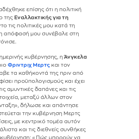
δέχθηκε επίσης ότι η πολιτική
ο της
Εναλλακτικής για τη
ο τις πολιτικές μου κατά τη
ά η απόφασή μου συνέβαλε στη
όνισε.
σημερινής κυβέρνησης, η
Άνγκελα
ριο
Φριντριχ Μερτς
και τον
αβε τα καθήκοντά της πριν από
φίσει προϋπολογισμούς και έχει
ις αμυντικές δαπάνες και τις
τοιχεία, μεταξύ άλλων στον
νταξη», δήλωσε και απάντησε
στεύεται την κυβέρνηση Μερτς
σεις, με κεντρικό τομέα αυτόν
λιστα και τις διεθνείς συνθήκες
 η κυβέρνηση: «Πώς μπορούν να