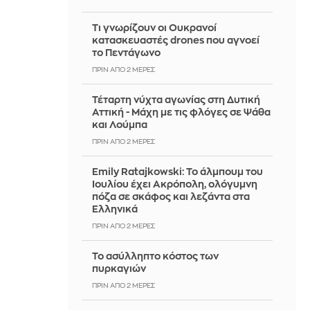
Τι γνωρίζουν οι Ουκρανοί
κατασκευαστές drones που αγνοεί
το Πεντάγωνο
ΠΡΙΝ ΑΠΌ 2 ΜΈΡΕΣ
Τέταρτη νύχτα αγωνίας στη Δυτική
Αττική - Μάχη με τις φλόγες σε Ψάθα
και Λούμπα
ΠΡΙΝ ΑΠΌ 2 ΜΈΡΕΣ
Emily Ratajkowski: Το άλμπουμ του
Ιουλίου έχει Ακρόπολη, ολόγυμνη
πόζα σε σκάφος και λεζάντα στα
Ελληνικά
ΠΡΙΝ ΑΠΌ 2 ΜΈΡΕΣ
Το ασύλληπτο κόστος των
πυρκαγιών
ΠΡΙΝ ΑΠΌ 2 ΜΈΡΕΣ