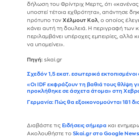
δήλωση του Φρίντριχ Μερτς, ότι «κανένας
υποστεί τέτοια εχθρότητα», απάντησε δη
πρότυπο τον
Χέλμουτ Κολ
, ο οποίος έλεγ
κάνει αυτή τη δουλειά. Η περιγραφή των
περιλαμβάνει υπέροχες εμπειρίες, αλλά κ
να υπομείνει».
Πηγή:
skai.gr
Σχεδόν 1,5 εκατ. εσωτερικά εκτοπισμένοι
«Οι IDF εκφράζουν τη βαθιά τους θλίψη 
προκλήθηκε σε άσχετα άτομα» στη Χεβ
Γερμανία: Πώς θα εξοικονομούνται 181 δι
Διαβάστε τις
Ειδήσεις σήμερα
και ενημερω
Ακολουθήστε το
Skai.gr στο Google New