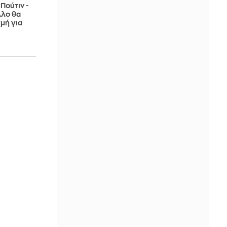
Πούτιν -
λλο θα
χμή για