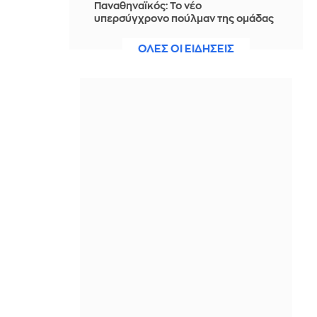
Παναθηναϊκός: Το νέο
υπερσύγχρονο πούλμαν της ομάδας
- Δείτε φωτογραφίες
ΟΛΕΣ ΟΙ ΕΙΔΗΣΕΙΣ
ΠΡΙΝ ΑΠΌ 2 ΜΈΡΕΣ
Αναπληρωτής εκπρόσωπος ΟΗΕ:
Κάνουμε αναφορά στα εμπλεκόμενα
μέρη στην Κύπρο όταν αυτό είναι
χρήσιμο
ΠΡΙΝ ΑΠΌ 2 ΜΈΡΕΣ
Δήμητρα Αλεξανδράκη: Με τα λεφτά
που έδωσε για τις Μαλδίβες
αγοράζεις και αυτοκίνητο
ΠΡΙΝ ΑΠΌ 2 ΜΈΡΕΣ
Βραδινό Magazino 03-08-2026
ΠΡΙΝ ΑΠΌ 2 ΜΈΡΕΣ
Περισσότερα από 7000 στρέμματα η
πληγείσα έκταση από την πυρκαγιά
στην Αιγιάλεια - Δείτε χάρτες