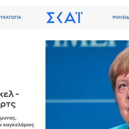
ΥΧΑΓΩΓΙΑ
ΡΟΗ ΕΙ
ελ -
ερτς
άμυνας,
ν καγκελάριος