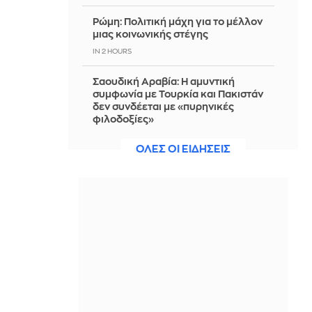
Ρώμη: Πολιτική μάχη για το μέλλον
μιας κοινωνικής στέγης
IN 2 HOURS
Σαουδική Αραβία: Η αμυντική
συμφωνία με Τουρκία και Πακιστάν
δεν συνδέεται με «πυρηνικές
φιλοδοξίες»
IN 2 HOURS
ΟΛΕΣ ΟΙ ΕΙΔΗΣΕΙΣ
Ξεχάστε το κλασικό γαλλικό
μανικιούρ: Τα «Vanilla Latte Glaze
Nails» είναι η νέα εμμονή της στιγμής
IN 2 HOURS
Βραδινο Magazino 07-08-2026
IN 2 HOURS
Πειραιάς: 17 νόστιμες στάσεις γύρω
από το λιμάνι (για πριν ή μετά το
ταξίδι)