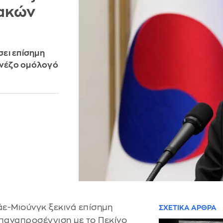
ιακών
ει επίσημη
Κινέζο ομόλογό
άε-Μιούνγκ ξεκινά επίσημη
ΣΧΕΤΙΚΑ ΑΡΘΡΑ
επαναπροσέγγιση με το Πεκίνο