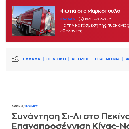
Φωτιά στο Μαρκόπουλο
Φωτιά στο Στεφάνι Κορίνθου
ΕΛΛΑΔΑ
16:39, 07.08.2026
ΕΛΛΑΔΑ
16:29, 07.08.2026
Για την κατάσβεση της πυρκαγιά
εθελοντές
ΕΛΛΑΔΑ
ΠΟΛΙΤΙΚΗ
ΚΟΣΜΟΣ
ΟΙΚΟΝΟΜΙΑ
Ψ
ΑΡΧΙΚΗ
/
ΚΟΣΜΟΣ
Συνάντηση Σι-Λι στο Πεκίνο
Επαναπροσέγγιση Κίνας-Ν