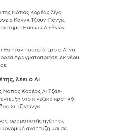
α της Νότιας Κορέας λίγο
ωσε ο Κανγκ Τζουν-Γιονγκ,
επιστήμιο Hankuk Διεθνών
τι θα ήταν προτιμότερο ο Λι να
 Κορέα πραγματοποιήσει εκ νέου
σε.
της, λέει ο Λι
ς Νότιας Κορέας Λι Τζάε-
ντευξη στο κινεζικό κρατικό
ρο Σι Τζινπίνγκ.
λος, οραματιστής ηγέτης»,
οικονομική ανάπτυξη και σε