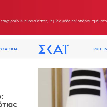
 - Μήνυμα από το 112 για ετοιμότητα
ς επιχειρούν 12 πυροσβέστες με μία ομάδα πεζοπόρου τμήματο
ΥΧΑΓΩΓΙΑ
ΡΟΗ ΕΙ
:
ότιας