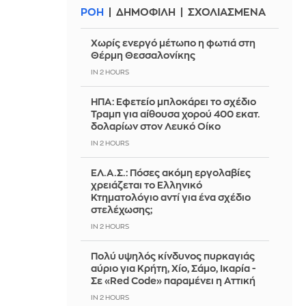
ΡΟΗ
ΔΗΜΟΦΙΛΗ
ΣΧΟΛΙΑΣΜΕΝΑ
Χωρίς ενεργό μέτωπο η φωτιά στη
Θέρμη Θεσσαλονίκης
IN 2 HOURS
ΗΠΑ: Εφετείο μπλοκάρει το σχέδιο
Τραμπ για αίθουσα χορού 400 εκατ.
δολαρίων στον Λευκό Οίκο
IN 2 HOURS
ΕΛ.Α.Σ.: Πόσες ακόμη εργολαβίες
χρειάζεται το Ελληνικό
Κτηματολόγιο αντί για ένα σχέδιο
στελέχωσης;
IN 2 HOURS
Πολύ υψηλός κίνδυνος πυρκαγιάς
αύριο για Κρήτη, Χίο, Σάμο, Ικαρία -
Σε «Red Code» παραμένει η Αττική
IN 2 HOURS