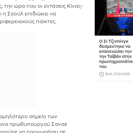
, την ώρα που οι εντάσεις Κίνας-
ι η Σεούλ επιδιώκει να
ριφερειακούς παίκτες.
Ο Σι Τζινπίνγκ
δεσμεύτηκε να
επανενώσει την 
την Ταϊβάν στην
πρωτοχρονιάτικ
του
16:41, 31.12.2025
χαμηλότερο σημείο των
άπωνα πρωθυπουργού Σαναέ
πορούσε να προχωρήσει σε