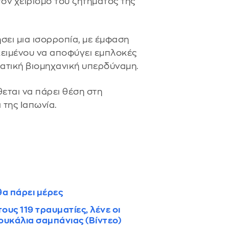
 τον χειρισμό του ζητήματος της
ήσει μια ισορροπία, με έμφαση
κειμένου να αποφύγει εμπλοκές
ατική βιομηχανική υπερδύναμη.
θεται να πάρει θέση στη
 της Ιαπωνία.
α πάρει μέρες
υς 119 τραυματίες, λένε οι
πουκάλια σαμπάνιας (Βίντεο)