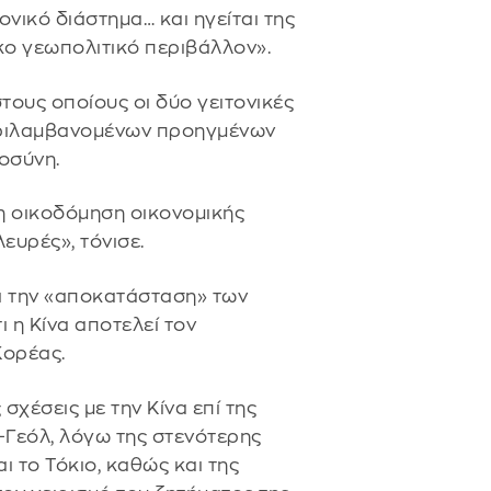
νικό διάστημα… και ηγείται της
κο γεωπολιτικό περιβάλλον».
ους οποίους οι δύο γειτονικές
εριλαμβανομένων προηγμένων
οσύνη.
ι η οικοδόμηση οικονομικής
ευρές», τόνισε.
ει την «αποκατάσταση» των
 η Κίνα αποτελεί τον
Κορέας.
σχέσεις με την Κίνα επί της
-Γεόλ, λόγω της στενότερης
ι το Τόκιο, καθώς και της