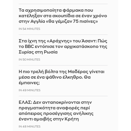
Τα αχρησιμοποίητα φάρμακα που
κατέληξαν στα σκουπίδια σε έναν χρόνο
στην Αγγλία «θα γέμιζαν 75 πισίνες»
IN 54 MINUTES
Στα ίχνη της «Αράχνης» του Άσαντ: Πώς
το BBC εντόπισε τον αρχικατάσκοπο της
Συρίας στη Ρωσία
IN 50 MINUTES
Η πιο τρελή βόλτα της Μαδέρας γίνεται
μέσα σε ένα ψάθινο έλκηθρο. Θα
έμπαινες;
IN 49 MINUTES
ΕΛΑΣ: Δεν ανταποκρίνονται στην
πραγματικότητα αναφορές περί
απόπειρας προσέγγισης ανήλικης
έναντι αμοιβής στην Κρήτη
IN 48 MINUTES