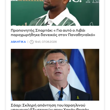
Προπονητής Σπαρτάκ: «Για αυτό ο Λιβάι
παραχωρήθηκε δανεικός στον Παναθηναϊκό»
ΑΘΛΗΤΙΚΑ
19:41, 07.08.2026
Σάαρ: Σκληρή απάντηση του Ισραηλινού
υπουργού Εξωτερικών στον Χακάν Φιντάν