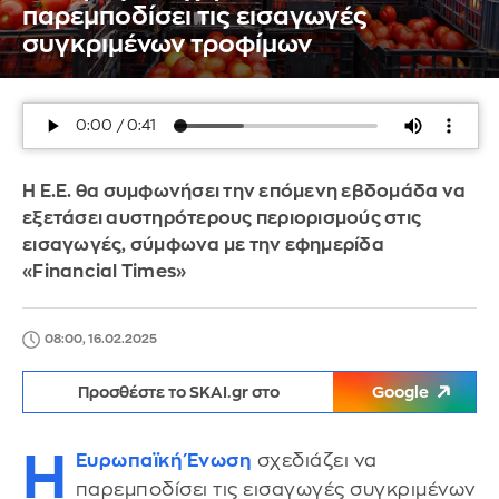
παρεμποδίσει τις εισαγωγές
συγκριμένων τροφίμων
Η Ε.Ε. θα συμφωνήσει την επόμενη εβδομάδα να
εξετάσει αυστηρότερους περιορισμούς στις
εισαγωγές, σύμφωνα με την εφημερίδα
«Financial Times»
08:00, 16.02.2025
Προσθέστε το SKAI.gr στο
Google
Η
Ευρωπαϊκή Ένωση
σχεδιάζει να
παρεμποδίσει τις εισαγωγές συγκριμένων