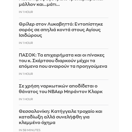
μάλλον και...μάτι...
IN 1 HOUR
Θρίλερ στον Λυκαβηττό: Εντοπίστηκε
σορός σε σπηλιά κοντά στους Αγίους
Ισιδώρους
IN 1 HOUR
ΠΑΣΟΚ: Τα επιχειρήματα και οι πίνακες
του κ. Σκέρτσου διαρκούν μέχρι τα
επόμενα που αναιρούν τα προηγούμενα
IN 1 HOUR
Σε χρήση ναρκωτικών αποδίδεται ο
θάνατος του ΝΒΑερ Μπράντον Κλαρκ
IN 1 HOUR
Θεσσαλονίκη: Κατήγγειλε τροχαίο και
καταδίωξη αλλά συνελήφθη για
κλεμμένο όχημα
IN 59 MINUTES