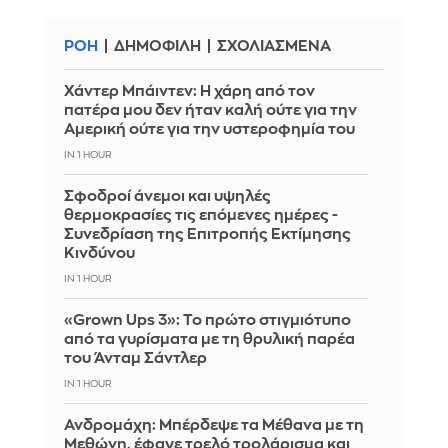
ΡΟΗ
ΔΗΜΟΦΙΛΗ
ΣΧΟΛΙΑΣΜΕΝΑ
Χάντερ Μπάιντεν: Η χάρη από τον
πατέρα μου δεν ήταν καλή ούτε για την
Αμερική ούτε για την υστεροφημία του
IN 1 HOUR
Σφοδροί άνεμοι και υψηλές
θερμοκρασίες τις επόμενες ημέρες -
Συνεδρίαση της Επιτροπής Εκτίμησης
Κινδύνου
IN 1 HOUR
«Grown Ups 3»: Το πρώτο στιγμιότυπο
από τα γυρίσματα με τη θρυλική παρέα
του Άνταμ Σάντλερ
IN 1 HOUR
Ανδρομάχη: Μπέρδεψε τα Μέθανα με τη
Μεθώνη, έφαγε τρελό τρολάρισμα και