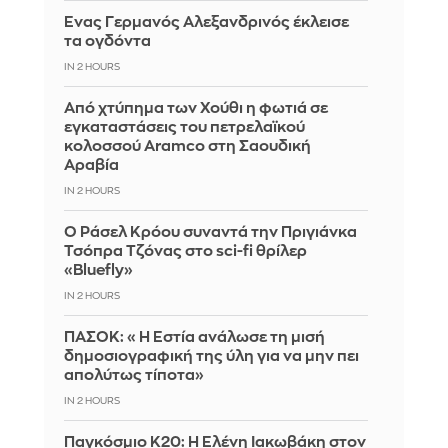
Ένας Γερμανός Αλεξανδρινός έκλεισε
τα ογδόντα
IN 2 HOURS
Από χτύπημα των Χούθι η φωτιά σε
εγκαταστάσεις του πετρελαϊκού
κολοσσού Aramco στη Σαουδική
Αραβία
IN 2 HOURS
Ο Ράσελ Κρόου συναντά την Πριγιάνκα
Τσόπρα Τζόνας στο sci-fi θρίλερ
«Bluefly»
IN 2 HOURS
ΠΑΣΟΚ: «Η Εστία ανάλωσε τη μισή
δημοσιογραφική της ύλη για να μην πει
απολύτως τίποτα»
IN 2 HOURS
Παγκόσμιο Κ20: Η Ελένη Ιακωβάκη στον