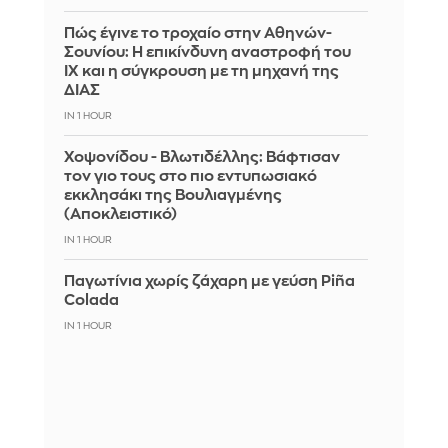
Πώς έγινε το τροχαίο στην Αθηνών-
Σουνίου: Η επικίνδυνη αναστροφή του
ΙΧ και η σύγκρουση με τη μηχανή της
ΔΙΑΣ
IN 1 HOUR
Χοψονίδου - Βλωτιδέλλης: Βάφτισαν
τον γιο τους στο πιο εντυπωσιακό
εκκλησάκι της Βουλιαγμένης
(Αποκλειστικό)
IN 1 HOUR
Παγωτίνια χωρίς ζάχαρη με γεύση Piña
Colada
IN 1 HOUR