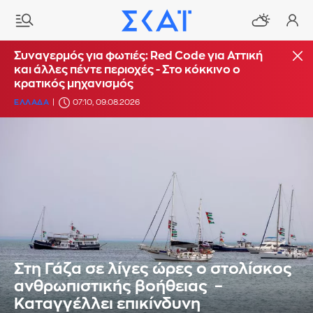
Συναγερμός για φωτιές: Red Code για Αττική
και άλλες πέντε περιοχές - Στο κόκκινο ο
κρατικός μηχανισμός
ΕΛΛΑΔΑ
07:10, 09.08.2026
Στη Γάζα σε λίγες ώρες ο στολίσκος
ανθρωπιστικής βοήθειας –
Καταγγέλλει επικίνδυνη