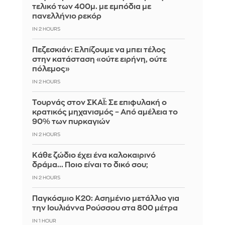
τελικό των 400μ. με εμπόδια με
πανελλήνιο ρεκόρ
IN 2 HOURS
Πεζεσκιάν: Ελπίζουμε να μπει τέλος
στην κατάσταση «ούτε ειρήνη, ούτε
πόλεμος»
IN 2 HOURS
Τουρνάς στον ΣΚΑΪ: Σε επιφυλακή ο
κρατικός μηχανισμός – Από αμέλεια το
90% των πυρκαγιών
IN 2 HOURS
Κάθε ζώδιο έχει ένα καλοκαιρινό
δράμα... Ποιο είναι το δικό σου;
IN 2 HOURS
Παγκόσμιο Κ20: Ασημένιο μετάλλιο για
την Ιουλιάννα Ρούσσου στα 800 μέτρα
IN 1 HOUR