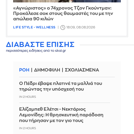
«Αγνώριστος» ο 74χρονος Τζον Γκούντμαν:
Προκάλεσε σοκ στους θαυμαστές του με την
απώλεια 90 κιλών
LIFE STYLE - WELLNESS
18:09, 08.08.2026
ΔΙΑΒΑΣΤΕ ΕΠΙΣΗΣ
περισσότερες ειδήσεις από το skai.gr
ΡΟΗ
ΔΗΜΟΦΙΛΗ
ΣΧΟΛΙΑΣΜΕΝΑ
Ο Πέδρι έβαψε πλατινέ τα μαλλιά του
τηρώντας την υπόσχεσή του
IN 2 HOURS
Ελίζαμπεθ Ελέτσι - Νεκτάριος
Λεμονίδης: Η θρησκευτική παράδοση
που τήρησαν με τον γιο τους
IN 2 HOURS