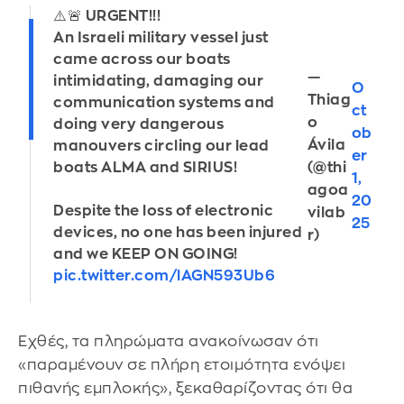
⚠️🚨 URGENT!!!
An Israeli military vessel just
came across our boats
—
intimidating, damaging our
O
Thiag
communication systems and
ct
o
doing very dangerous
ob
Ávila
manouvers circling our lead
er
(@thi
boats ALMA and SIRIUS!
1,
agoa
20
Despite the loss of electronic
vilab
25
devices, no one has been injured
r)
and we KEEP ON GOING!
pic.twitter.com/lAGN593Ub6
Εχθές, τα πληρώματα ανακοίνωσαν ότι
«παραμένουν σε πλήρη ετοιμότητα ενόψει
πιθανής εμπλοκής», ξεκαθαρίζοντας ότι θα