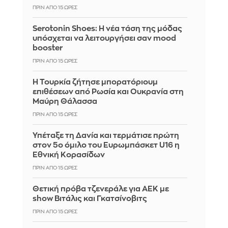
ΠΡΙΝ ΑΠΌ 15 ΏΡΕΣ
Serotonin Shoes: Η νέα τάση της μόδας
υπόσχεται να λειτουργήσει σαν mood
booster
ΠΡΙΝ ΑΠΌ 15 ΏΡΕΣ
Η Τουρκία ζήτησε μπορατόριουμ
επιθέσεων από Ρωσία και Ουκρανία στη
Μαύρη Θάλασσα
ΠΡΙΝ ΑΠΌ 15 ΏΡΕΣ
Υπέταξε τη Δανία και τερμάτισε πρώτη
στον 5ο όμιλο του Ευρωμπάσκετ U16 η
Εθνική Κορασίδων
ΠΡΙΝ ΑΠΌ 15 ΏΡΕΣ
Θετική πρόβα τζενεράλε για ΑΕΚ με
show Βιτάλις και Γκατσίνοβιτς
ΠΡΙΝ ΑΠΌ 15 ΏΡΕΣ