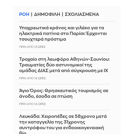
ΡΟΗ
ΔΗΜΟΦΙΛΗ
ΣΧΟΛΙΑΣΜΕΝΑ
Υποχρεωτικά κράνος και γιλέκο για τα
ηλεκτρικά πατίνια στο Παρίσι: Έρχονται
τσουχτερά πρόστιμα
ΠΡΙΝ ΑΠΌ 13 ΏΡΕΣ
Τροχαίο στη λεωφόρο Αθηνών-Σουνίου:
Τραυματίες δύο αστυνομικοί της
ομάδας ΔΙΑΣ μετά από σύγκρουση με ΙΧ
ΠΡΙΝ ΑΠΌ 14 ΏΡΕΣ
Άγιο Όρος: Θρησκευτικός τουρισμός σε
άνοδο, έσοδα σε πτώση
ΠΡΙΝ ΑΠΌ 14 ΏΡΕΣ
Λευκάδα: Χειροπέδες σε 58χρονο μετά
την καταγγελία της 31χρονης
συντρόφου του για ενδοοικογενειακή
βία