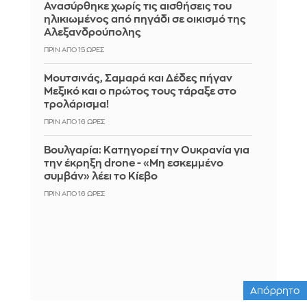
Ανασύρθηκε χωρίς τις αισθήσεις του
ηλικιωμένος από πηγάδι σε οικισμό της
Αλεξανδρούπολης
ΠΡΙΝ ΑΠΌ 15 ΏΡΕΣ
Μουτσινάς, Σαμαρά και Δέδες πήγαν
Μεξικό και ο πρώτος τους τάραξε στο
τρολάρισμα!
ΠΡΙΝ ΑΠΌ 16 ΏΡΕΣ
Βουλγαρία: Κατηγορεί την Ουκρανία για
την έκρηξη drone - «Μη εσκεμμένο
συμβάν» λέει το Κίεβο
ΠΡΙΝ ΑΠΌ 16 ΏΡΕΣ
Απόρρητο