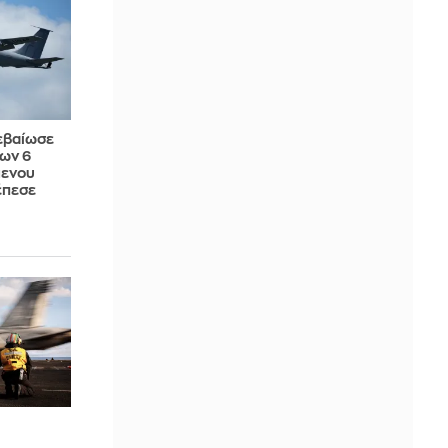
εβαίωσε
των 6
μενου
έπεσε