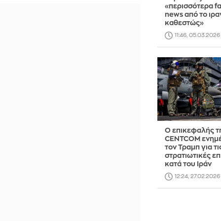
«περισσότερα f
news από το ιρα
καθεστώς»
11:46, 05.03.2026
Ο επικεφαλής τ
CENTCOM ενημ
τον Τραμπ για τι
στρατιωτικές ε
κατά του Ιράν
12:24, 27.02.2026