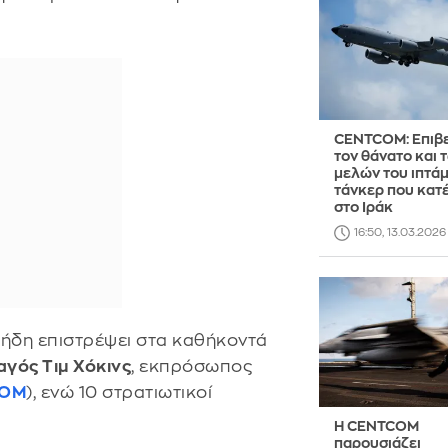
CENTCOM: Επιβ
τον θάνατο και 
μελών του ιπτά
τάνκερ που κατ
στο Ιράκ
16:50, 13.03.2026
 ήδη επιστρέψει στα καθήκοντά
αγός Τιμ Χόκινς
, εκπρόσωπος
COM
), ενώ 10 στρατιωτικοί
Η CENTCOM
παρουσιάζει