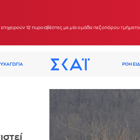
 - Μήνυμα από το 112 για ετοιμότητα
ς επιχειρούν 12 πυροσβέστες με μία ομάδα πεζοπόρου τμήματο
ΥΧΑΓΩΓΙΑ
ΡΟΗ ΕΙ
ιστεί