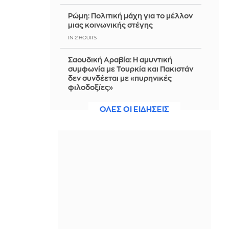
Ρώμη: Πολιτική μάχη για το μέλλον
μιας κοινωνικής στέγης
IN 2 HOURS
Σαουδική Αραβία: Η αμυντική
συμφωνία με Τουρκία και Πακιστάν
δεν συνδέεται με «πυρηνικές
φιλοδοξίες»
IN 2 HOURS
ΟΛΕΣ ΟΙ ΕΙΔΗΣΕΙΣ
Ξεχάστε το κλασικό γαλλικό
μανικιούρ: Τα «Vanilla Latte Glaze
Nails» είναι η νέα εμμονή της στιγμής
IN 2 HOURS
Βραδινο Magazino 07-08-2026
IN 2 HOURS
Πειραιάς: 17 νόστιμες στάσεις γύρω
από το λιμάνι (για πριν ή μετά το
ταξίδι)