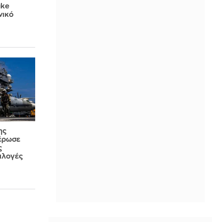
ake
νικό
ης
έρωσε
ς
πιλογές