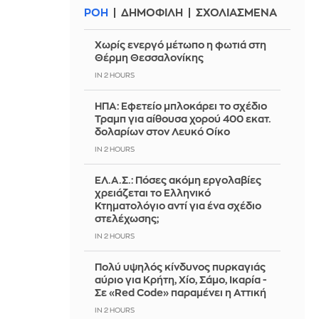
ΡΟΗ
ΔΗΜΟΦΙΛΗ
ΣΧΟΛΙΑΣΜΕΝΑ
Χωρίς ενεργό μέτωπο η φωτιά στη
Θέρμη Θεσσαλονίκης
IN 2 HOURS
ΗΠΑ: Εφετείο μπλοκάρει το σχέδιο
Τραμπ για αίθουσα χορού 400 εκατ.
δολαρίων στον Λευκό Οίκο
IN 2 HOURS
ΕΛ.Α.Σ.: Πόσες ακόμη εργολαβίες
χρειάζεται το Ελληνικό
Κτηματολόγιο αντί για ένα σχέδιο
στελέχωσης;
IN 2 HOURS
Πολύ υψηλός κίνδυνος πυρκαγιάς
αύριο για Κρήτη, Χίο, Σάμο, Ικαρία -
Σε «Red Code» παραμένει η Αττική
IN 2 HOURS