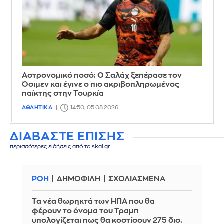
Αστρονομικό ποσό: Ο Σαλάχ ξεπέρασε τον
Όσιμεν και έγινε ο πιο ακριβοπληρωμένος
παίκτης στην Τουρκία
ΑΘΛΗΤΙΚΑ
14:50, 05.08.2026
ΔΙΑΒΑΣΤΕ ΕΠΙΣΗΣ
περισσότερες ειδήσεις από το skai.gr
ΡΟΗ
ΔΗΜΟΦΙΛΗ
ΣΧΟΛΙΑΣΜΕΝΑ
Τα νέα θωρηκτά των ΗΠΑ που θα
φέρουν το όνομα του Τραμπ
υπολογίζεται πως θα κοστίσουν 275 δισ.