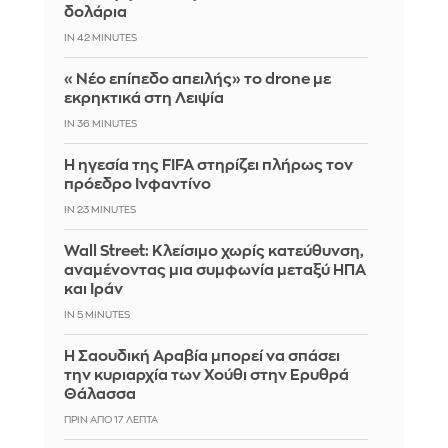
δολάρια
IN 42 MINUTES
«Νέο επίπεδο απειλής» το drone με
εκρηκτικά στη Λειψία
IN 36 MINUTES
Η ηγεσία της FIFA στηρίζει πλήρως τον
πρόεδρο Ινφαντίνο
IN 23 MINUTES
Wall Street: Κλείσιμο χωρίς κατεύθυνση,
αναμένοντας μια συμφωνία μεταξύ ΗΠΑ
και Ιράν
IN 5 MINUTES
Η Σαουδική Αραβία μπορεί να σπάσει
την κυριαρχία των Χούθι στην Ερυθρά
Θάλασσα
ΠΡΙΝ ΑΠΌ 17 ΛΕΠΤΆ