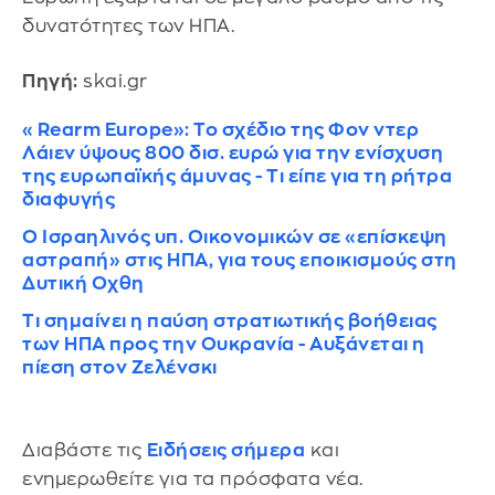
δυνατότητες των ΗΠΑ.
Πηγή:
skai.gr
«Rearm Europe»: Το σχέδιο της Φον ντερ
Λάιεν ύψους 800 δισ. ευρώ για την ενίσχυση
της ευρωπαϊκής άμυνας - Τι είπε για τη ρήτρα
διαφυγής
Ο Ισραηλινός υπ. Οικονομικών σε «επίσκεψη
αστραπή» στις ΗΠΑ, για τους εποικισμούς στη
Δυτική Οχθη
Τι σημαίνει η παύση στρατιωτικής βοήθειας
των ΗΠΑ προς την Ουκρανία - Αυξάνεται η
πίεση στον Ζελένσκι
Διαβάστε τις
Ειδήσεις σήμερα
και
ενημερωθείτε για τα πρόσφατα νέα.