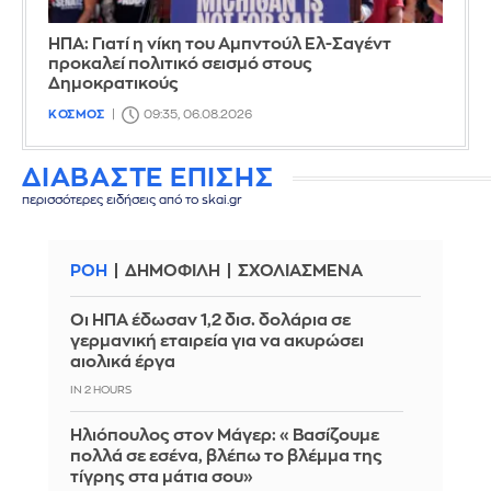
ΗΠΑ: Γιατί η νίκη του Αμπντούλ Ελ-Σαγέντ
προκαλεί πολιτικό σεισμό στους
Δημοκρατικούς
ΚΟΣΜΟΣ
09:35, 06.08.2026
ΔΙΑΒΑΣΤΕ ΕΠΙΣΗΣ
περισσότερες ειδήσεις από το skai.gr
ΡΟΗ
ΔΗΜΟΦΙΛΗ
ΣΧΟΛΙΑΣΜΕΝΑ
Οι ΗΠΑ έδωσαν 1,2 δισ. δολάρια σε
γερμανική εταιρεία για να ακυρώσει
αιολικά έργα
IN 2 HOURS
Ηλιόπουλος στον Μάγερ: «Βασίζουμε
πολλά σε εσένα, βλέπω το βλέμμα της
τίγρης στα μάτια σου»