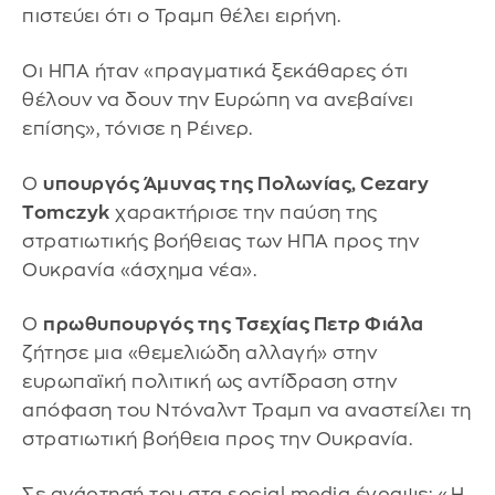
πιστεύει ότι ο Τραμπ θέλει ειρήνη.
Οι ΗΠΑ ήταν «πραγματικά ξεκάθαρες ότι
θέλουν να δουν την Ευρώπη να ανεβαίνει
επίσης», τόνισε η Ρέινερ.
Ο
υπουργός Άμυνας της Πολωνίας, Cezary
Tomczyk
χαρακτήρισε την παύση της
στρατιωτικής βοήθειας των ΗΠΑ προς την
Ουκρανία «άσχημα νέα».
Ο
πρωθυπουργός της Τσεχίας Πετρ Φιάλα
ζήτησε μια «θεμελιώδη αλλαγή» στην
ευρωπαϊκή πολιτική ως αντίδραση στην
απόφαση του Ντόναλντ Τραμπ να αναστείλει τη
στρατιωτική βοήθεια προς την Ουκρανία.
Σε ανάρτησή του στα social media έγραψε: «Η