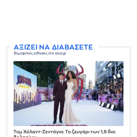
ΑΞΙΖΕΙ ΝΑ ΔΙΑΒΑΣΕΤΕ
δημοφιλείς ειδήσεις στο skai.gr
Τομ Χόλαντ-Ζεντάγια: Το ζευγάρι των 1,8 δισ.