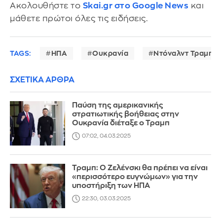
Ακολουθήστε το
Skai.gr στο Google News
και
μάθετε πρώτοι όλες τις ειδήσεις.
TAGS:
ΗΠΑ
Ουκρανία
Ντόναλντ Τραμπ
ΣΧΕΤΙΚΑ ΑΡΘΡΑ
Παύση της αμερικανικής
στρατιωτικής βοήθειας στην
Ουκρανία διέταξε ο Τραμπ
07:02, 04.03.2025
Τραμπ: O Ζελένσκι θα πρέπει να είναι
«περισσότερο ευγνώμων» για την
υποστήριξη των ΗΠΑ
22:30, 03.03.2025