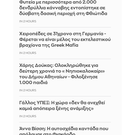
Φυτεία με περισσότερα από 2.000
δενδρύλλια κάνναβης εντοπίστηκε σε
δύσβατη δασική περιοχή στη Φθιώτιδα
IN 2 HOURS
Χειροπέδες σε 31χρονο στη Γερμανία -
Φέρεται να είναι μέλος του εκτελεστικού
βραχίονα της Greek Mafia
IN 2 HOURS
Χάρης Δούκας: Ολοκληρώθηκε για
δεύτερη χρονιά το «Νηπιοκαλοκαίρι»
του Δήμου Αθηναίων - Φιλοξένησε
1.000 παιδιά
IN 2 HOURS
Γάλλος ΥΠΕΞ: Η χώρα «δεν θα ανεχθεί
καμιά απόπειρα ξένης ανάμιξης»
IN 2 HOURS
Άννα Βίσση: Η αυτοσχέδια καντάδα που
απόλαυσε στο Φισκάρδο