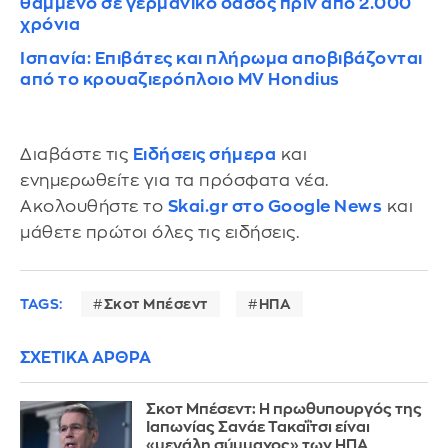
θαμμένο σε γερμανικό δάσος πριν από 2.000
χρόνια
Ισπανία: Επιβάτες και πλήρωμα αποβιβάζονται
από το κρουαζιερόπλοιο MV Hondius
Διαβάστε τις
Ειδήσεις σήμερα
και
ενημερωθείτε για τα πρόσφατα νέα.
Ακολουθήστε το
Skai.gr στο Google News
και
μάθετε πρώτοι όλες τις ειδήσεις.
TAGS:
Σκοτ Μπέσεντ
ΗΠΑ
ΣΧΕΤΙΚΑ ΑΡΘΡΑ
Σκοτ Μπέσεντ: Η πρωθυπουργός της
Ιαπωνίας Σανάε Τακαΐτσι είναι
«μεγάλη σύμμαχος» των ΗΠΑ