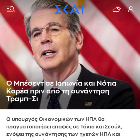
Ο Μπέσεντ σε Ιαπωνία και Νότια
Κορέα πριν από τη συνάντηση
Τραμπ–Σι
Ο υπουργός Οικονομικών των ΗΠΑ θα
πραγματοποιήσει επαφές σε Τόκιο και Σεούλ,
ενόψει της συνάντησης των ηγετών ΗΠΑ και