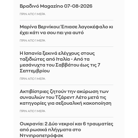
Βραδινό Magazino 07-08-2026
ΠΡΙΝ ΑΠΌ 1 ΜΈΡΑ
Μαρίνα Βερνίκου: Έπιασε λαγοκέφαλο κι
έχει κάτι να σου πει για αυτό
ΠΡΙΝ ΑΠΌ 1 ΜΈΡΑ
Η Ισπανία ξεκινά ελέγχους στους
ταξιδιώτες από Ιταλία - Από τα
μεσάνυχτα του Σαββάτου έως τις 7
Σεπτεμβρίου
ΠΡΙΝ ΑΠΌ 1 ΜΈΡΑ
Ακτιβίστριες ζητούν την ακύρωση των
συναυλιών του Τζάρεντ Λέτο μετά τις
κατηγορίες για σεξουαλική κακοποίηση
ΠΡΙΝ ΑΠΌ 1 ΜΈΡΑ
Ουκρανία: 2 Δύο νεκροί και 6 τραυματίες
από ρωσικά πλήγματα στο
Ντνιπροπετρόφσκ