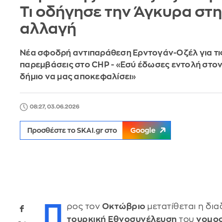
Τι οδήγησε την Άγκυρα στ
αλλαγή
Νέα σφοδρή αντιπαράθεση Ερντογάν-Οζέλ για τις
παρεμβάσεις στο CHP - «Εσύ έδωσες εντολή στο
δήμιο να μας αποκεφαλίσει»
08:27, 03.06.2026
Προσθέστε το SKAI.gr στο
Google
Π
ρος τον
Οκτώβριο
μετατίθεται η δι
τουρκική Εθνοσυνέλευση
του
νομο