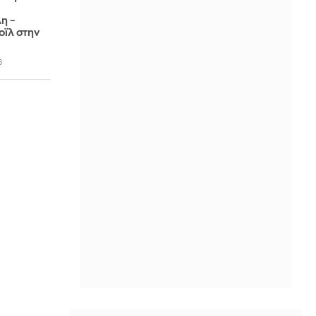
η –
οϊλ στην
6