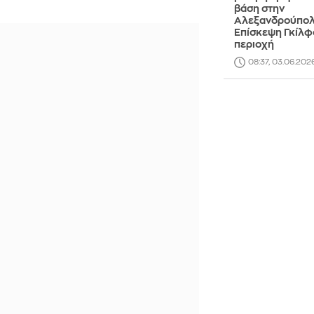
βάση στην
Αλεξανδρούπολ
Επίσκεψη Γκίλφ
περιοχή
08:37, 03.06.202