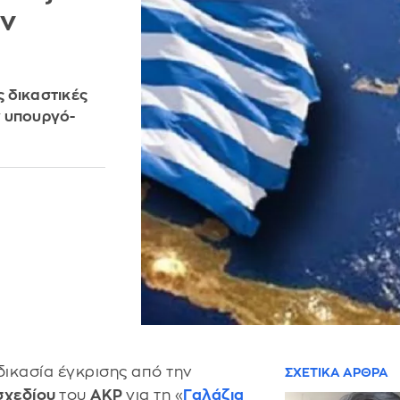
ην
 δικαστικές
ν υπουργό-
αδικασία έγκρισης από την
ΣΧΕΤΙΚΑ ΑΡΘΡΑ
σχεδίου
του
AKP
για τη «
Γαλάζια