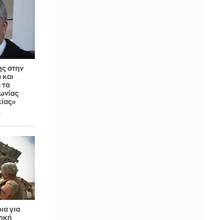
ς στην
 και
 τα
ωνίας
κίας»
6
ια για
νική