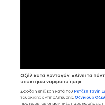
Οζέλ κατά Ερντογάν: «Δίνει τα πάντ
αποκτήσει νομιμοποίηση»
Σφοδρή επίθεση κατά του
Ρετζέπ Ταγίπ 
τουρκικής αντιπολίτευσης,
Οζγκιούρ Οζέ
προχωρεί σε σημαντικές παραχωρήσεις π