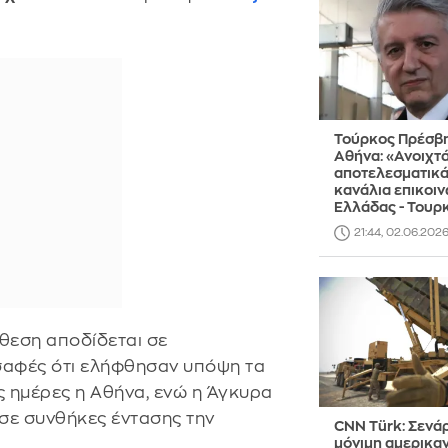
Τούρκος Πρέσβη
Αθήνα: «Ανοιχτά
αποτελεσματικά
κανάλια επικοιν
Ελλάδας - Τουρ
21:44, 02.06.202
άθεση αποδίδεται σε
σαφές ότι ελήφθησαν υπόψη τα
 ημέρες η Αθήνα, ενώ η Άγκυρα
ι σε συνθήκες έντασης την
CNN Türk: Σενάρ
μόνιμη αμερικα