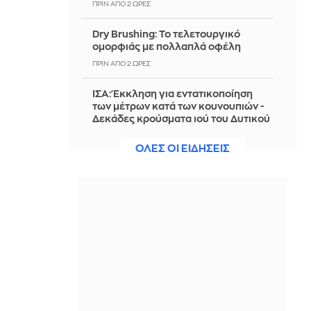
ΠΡΙΝ ΑΠΌ 2 ΏΡΕΣ
Dry Brushing: Το τελετουργικό
ομορφιάς με πολλαπλά οφέλη
ΠΡΙΝ ΑΠΌ 2 ΏΡΕΣ
ΙΣΑ: Έκκληση για εντατικοποίηση
των μέτρων κατά των κουνουπιών -
Δεκάδες κρούσματα ιού του Δυτικού
Νείλου στην Αττική
ΟΛΕΣ ΟΙ ΕΙΔΗΣΕΙΣ
ΠΡΙΝ ΑΠΌ 2 ΏΡΕΣ
Μεσημβρινό Magazino 07-08-2026
ΠΡΙΝ ΑΠΌ 2 ΏΡΕΣ
Φωτιά στον Όλυμπο σε δύσβατο
σημείο
ΠΡΙΝ ΑΠΌ 2 ΏΡΕΣ
Aνέλαβε την εθνική Καζακστάν ο
Φαν'τ Σχιπ