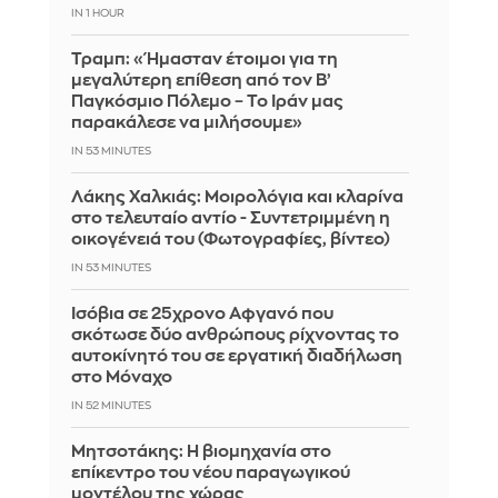
IN 1 HOUR
Τραμπ: «Ήμασταν έτοιμοι για τη
μεγαλύτερη επίθεση από τον Β’
Παγκόσμιο Πόλεμο – Το Ιράν μας
παρακάλεσε να μιλήσουμε»
IN 53 MINUTES
Λάκης Χαλκιάς: Mοιρολόγια και κλαρίνα
στο τελευταίο αντίο - Συντετριμμένη η
οικογένειά του (Φωτογραφίες, βίντεο)
IN 53 MINUTES
Ισόβια σε 25χρονο Αφγανό που
σκότωσε δύο ανθρώπους ρίχνοντας το
αυτοκίνητό του σε εργατική διαδήλωση
στο Μόναχο
IN 52 MINUTES
Μητσοτάκης: Η βιομηχανία στο
επίκεντρο του νέου παραγωγικού
μοντέλου της χώρας