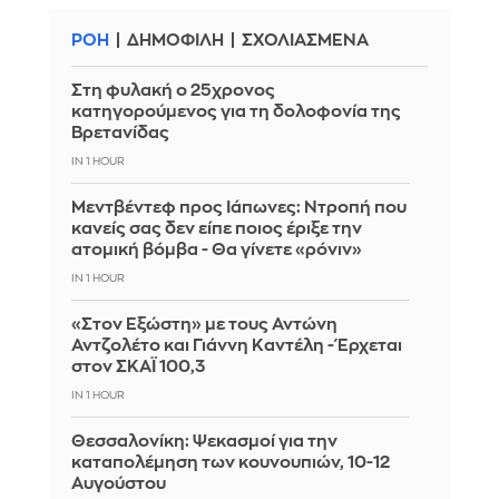
ΡΟΗ
ΔΗΜΟΦΙΛΗ
ΣΧΟΛΙΑΣΜΕΝΑ
Στη φυλακή ο 25χρονος
κατηγορούμενος για τη δολοφονία της
Βρετανίδας
IN 1 HOUR
Μεντβέντεφ προς Ιάπωνες: Ντροπή που
κανείς σας δεν είπε ποιος έριξε την
ατομική βόμβα - Θα γίνετε «ρόνιν»
IN 1 HOUR
«Στον Εξώστη» με τους Αντώνη
Αντζολέτο και Γιάννη Καντέλη - Έρχεται
στον ΣΚΑΪ 100,3
IN 1 HOUR
Θεσσαλονίκη: Ψεκασμοί για την
καταπολέμηση των κουνουπιών, 10-12
Αυγούστου