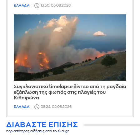
ΕΛΛΑΔΑ
13:50, 05.08.2026
Συγκλονιστικό timelapse βίντεο από τη ραγδαία
εξάπλωση της φωτιάς στις πλαγιές του
Κιθαιρώνα
ΕΛΛΑΔΑ
08:24, 05.08.2026
ΔΙΑΒΑΣΤΕ ΕΠΙΣΗΣ
περισσότερες ειδήσεις από το skai.gr