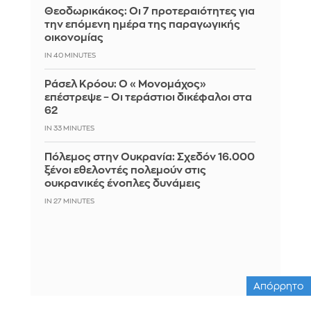
Θεοδωρικάκος: Οι 7 προτεραιότητες για
την επόμενη ημέρα της παραγωγικής
οικονομίας
IN 40 MINUTES
Ράσελ Κρόου: Ο «Μονομάχος»
επέστρεψε – Οι τεράστιοι δικέφαλοι στα
62
IN 33 MINUTES
Πόλεμος στην Ουκρανία: Σχεδόν 16.000
ξένοι εθελοντές πολεμούν στις
ουκρανικές ένοπλες δυνάμεις
IN 27 MINUTES
Απόρρητο