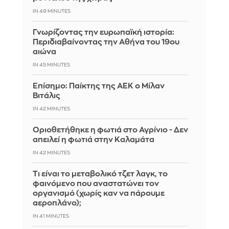
IN 49 MINUTES
Γνωρίζοντας την ευρωπαϊκή ιστορία:
Περιδιαβαίνοντας την Αθήνα του 19ου
αιώνα
IN 45 MINUTES
Επίσημο: Παίκτης της ΑΕΚ ο Μίλαν
Βιτάλις
IN 42 MINUTES
Οριοθετήθηκε η φωτιά στο Αγρίνιο - Δεν
απειλεί η φωτιά στην Καλαμάτα
IN 42 MINUTES
Τι είναι το μεταβολικό τζετ λαγκ, το
φαινόμενο που αναστατώνει τον
οργανισμό (χωρίς καν να πάρουμε
αεροπλάνο);
IN 41 MINUTES