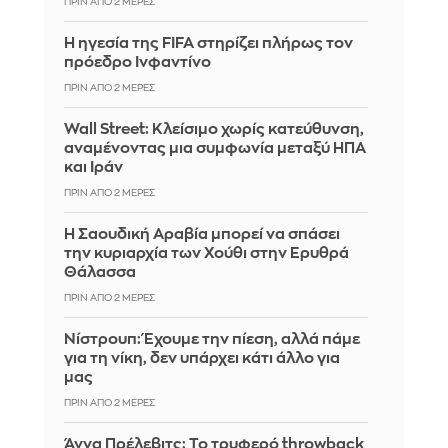
ΠΡΙΝ ΑΠΌ 2 ΜΈΡΕΣ
Η ηγεσία της FIFA στηρίζει πλήρως τον
πρόεδρο Ινφαντίνο
ΠΡΙΝ ΑΠΌ 2 ΜΈΡΕΣ
Wall Street: Κλείσιμο χωρίς κατεύθυνση,
αναμένοντας μια συμφωνία μεταξύ ΗΠΑ
και Ιράν
ΠΡΙΝ ΑΠΌ 2 ΜΈΡΕΣ
Η Σαουδική Αραβία μπορεί να σπάσει
την κυριαρχία των Χούθι στην Ερυθρά
Θάλασσα
ΠΡΙΝ ΑΠΌ 2 ΜΈΡΕΣ
Νίστρουπ: Έχουμε την πίεση, αλλά πάμε
για τη νίκη, δεν υπάρχει κάτι άλλο για
μας
ΠΡΙΝ ΑΠΌ 2 ΜΈΡΕΣ
Άννα Πρέλεβιτς: Το τρυφερό throwback