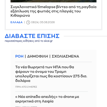
Συγκλονιστικό timelapse βίντεο από τη ραγδαία
εξάπλωση της φωτιάς στις πλαγιές του
Κιθαιρώνα
ΕΛΛΑΔΑ
08:24, 05.08.2026
ΔΙΑΒΑΣΤΕ ΕΠΙΣΗΣ
περισσότερες ειδήσεις από το skai.gr
ΡΟΗ
ΔΗΜΟΦΙΛΗ
ΣΧΟΛΙΑΣΜΕΝΑ
Τα νέα θωρηκτά των ΗΠΑ που θα
φέρουν το όνομα του Τραμπ
υπολογίζεται πως θα κοστίσουν 275 δισ.
δολάρια
ΠΡΙΝ ΑΠΌ 2 ΜΈΡΕΣ
«Νέο επίπεδο απειλής» το drone με
εκρηκτικά στη Λειψία