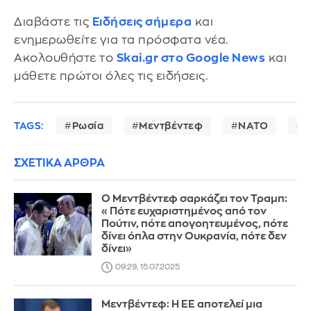
Διαβάστε τις
Ειδήσεις σήμερα
και
ενημερωθείτε για τα πρόσφατα νέα.
Ακολουθήστε το
Skai.gr στο Google News
και
μάθετε πρώτοι όλες τις ειδήσεις.
TAGS:
Ρωσία
Μεντβέντεφ
ΝΑΤΟ
Ν
ΣΧΕΤΙΚΑ ΑΡΘΡΑ
Ο Μεντβέντεφ σαρκάζει τον Τραμπ:
«Πότε ευχαριστημένος από τον
Πούτιν, πότε απογοητευμένος, πότε
δίνει όπλα στην Ουκρανία, πότε δεν
δίνει»
09:29, 15.07.2025
Μεντβέντεφ: Η ΕΕ αποτελεί μια