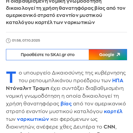
Η διαβαθμισμένη νομική γνωμοδότηση
δικαιολογεί τη χρήση θανατηφόρας βίας από τον
αμερικανικό στρατό εναντίον μυστικού
καταλόγου καρτέλ των ναρκωτικών
01:58, 07.10.2025
Προσθέστε το SKAI.gr στο
Google
Τ
ο υπουργείο Δικαιοσύνης της κυβέρνησης
του ρεπουμπλικάνου προέδρου των
ΗΠΑ
Ντόναλντ Τραμπ
έχει συντάξει διαβαθμισμένη
νομική γνωμοδότηση η οποία δικαιολογεί τη
χρήση θανατηφόρας
βίας
από τον αμερικανικό
στρατό εναντίον μυστικού καταλόγου
καρτέλ
των
ναρκωτικών
και φερόμενων ως
διακινητών, ανέφερε χθες Δευτέρα το
CNN
,