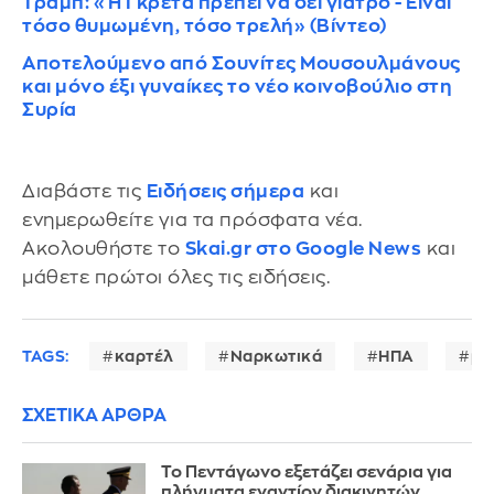
Τραμπ: «Η Γκρέτα πρέπει να δει γιατρό - Είναι
τόσο θυμωμένη, τόσο τρελή» (Βίντεο)
Αποτελούμενο από Σουνίτες Μουσουλμάνους
και μόνο έξι γυναίκες το νέο κοινοβούλιο στη
Συρία
Διαβάστε τις
Ειδήσεις σήμερα
και
ενημερωθείτε για τα πρόσφατα νέα.
Ακολουθήστε το
Skai.gr στο Google News
και
μάθετε πρώτοι όλες τις ειδήσεις.
TAGS:
καρτέλ
Ναρκωτικά
ΗΠΑ
βί
ΣΧΕΤΙΚΑ ΑΡΘΡΑ
Το Πεντάγωνο εξετάζει σενάρια για
πλήγματα εναντίον διακινητών