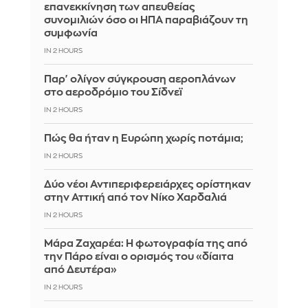
επανεκκίνηση των απευθείας
συνομιλιών όσο οι ΗΠΑ παραβιάζουν τη
συμφωνία
IN 2 HOURS
Παρ' ολίγον σύγκρουση αεροπλάνων
στο αεροδρόμιο του Σίδνεϊ
IN 2 HOURS
Πώς θα ήταν η Ευρώπη χωρίς ποτάμια;
IN 2 HOURS
Δύο νέοι Αντιπεριφερειάρχες ορίστηκαν
στην Αττική από τον Νίκο Χαρδαλιά
IN 2 HOURS
Μάρα Ζαχαρέα: Η φωτογραφία της από
την Πάρο είναι ο ορισμός του «δίαιτα
από Δευτέρα»
IN 2 HOURS