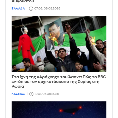
Αυγούστου
ΕΛΛΑΔΑ
07:08, 08.08.2026
Στα ίχνη της «Αράχνης» του Άσαντ: Πώς το BBC
εντόπισε τον αρχικατάσκοπο της Συρίας στη
Ρωσία
ΚΟΣΜΟΣ
12:01, 08.08.2026