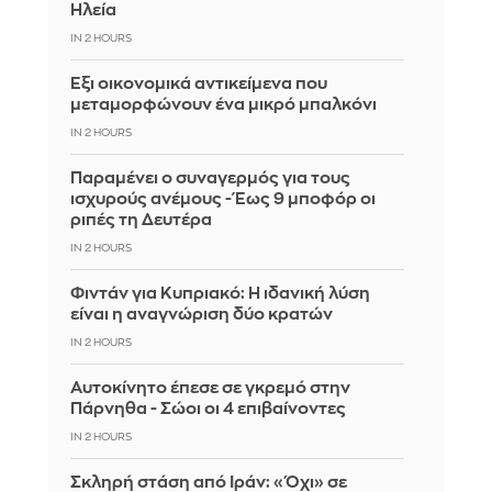
Ηλεία
IN 2 HOURS
Έξι οικονομικά αντικείμενα που
μεταμορφώνουν ένα μικρό μπαλκόνι
IN 2 HOURS
Παραμένει ο συναγερμός για τους
ισχυρούς ανέμους - Έως 9 μποφόρ οι
ριπές τη Δευτέρα
IN 2 HOURS
Φιντάν για Κυπριακό: Η ιδανική λύση
είναι η αναγνώριση δύο κρατών
IN 2 HOURS
Αυτοκίνητο έπεσε σε γκρεμό στην
Πάρνηθα - Σώοι οι 4 επιβαίνοντες
IN 2 HOURS
Σκληρή στάση από Ιράν: «Όχι» σε