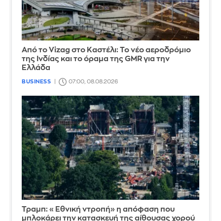
Από το Vizag στο Καστέλι: Το νέο αεροδρόμιο
της Ινδίας και το όραμα της GMR για την
Ελλάδα
BUSINESS
07:00, 08.08.2026
Τραμπ: «Εθνική ντροπή» η απόφαση που
μπλοκάρει την κατασκευή της αίθουσας χορού