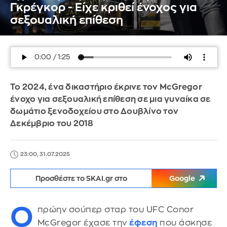
Γκρέγκορ - Είχε κριθεί ένοχος για
σεξουαλική επίθεση
Το 2024, ένα δικαστήριο έκρινε τον McGregor
ένοχο για σεξουαλική επίθεση σε μια γυναίκα σε
δωμάτιο ξενοδοχείου στο Δουβλίνο τον
Δεκέμβριο του 2018
23:00, 31.07.2025
Προσθέστε το SKAI.gr στο
Google
Ο
πρώην σούπερ σταρ του UFC Conor
McGregor έχασε την
έφεση
που άσκησε