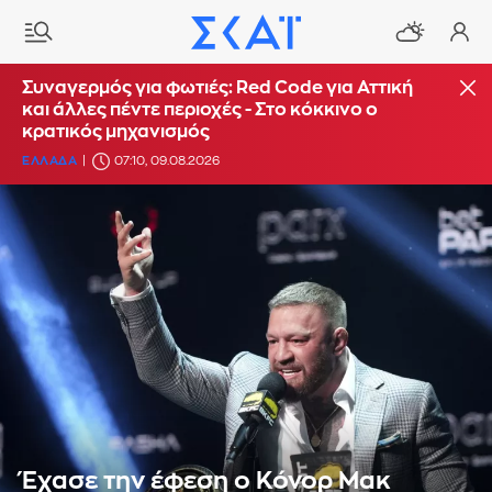
Συναγερμός για φωτιές: Red Code για Αττική
και άλλες πέντε περιοχές - Στο κόκκινο ο
κρατικός μηχανισμός
ΕΛΛΑΔΑ
07:10, 09.08.2026
Έχασε την έφεση ο Κόνορ Μακ