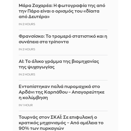
Μάρα Ζαχαρέα: Η φωτογραφία της από
την Πάρο είναι ο ορισμός του «δίαιτα
από Δευτέρα»
IN 2 HOURS
Φρανσίσκο: Το τρομερό στατιστικό και η
συνέπεια στα τρίποντα
IN 2 HOURS
AI: Το άλικο γράμμα της βιομηχανίας
της ψυχαγωγίας
IN 2 HOURS
Εντοπίστηκαν παλιά πυρομαχικά στο
Αρδάνι της Καρπάθου – Απαγορεύτηκε
η κολύμβηση
IN 1 HOUR
Τουρνάς στον ΣΚΑΪ: Σε επιφυλακή ο
κρατικός μηχανισμός – Από αμέλεια το
90% των πυρκαγιών