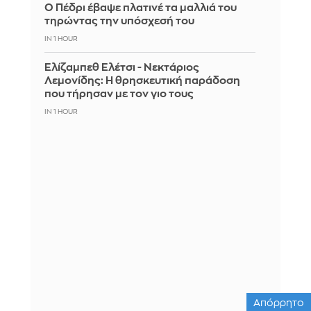
Ο Πέδρι έβαψε πλατινέ τα μαλλιά του
τηρώντας την υπόσχεσή του
IN 1 HOUR
Ελίζαμπεθ Ελέτσι - Νεκτάριος
Λεμονίδης: Η θρησκευτική παράδοση
που τήρησαν με τον γιο τους
IN 1 HOUR
Απόρρητο