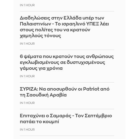
IN 1 HOUR
Διαδηλώσεις στην Ελλάδα υπέρ των
Παλαιστινίων - Το ισραηλινό ΥΠΕΞ λέει
στους πολίτες του να κρατούν
χαμηλούς τόνους
IN 1 HOUR
6 ψέματα που κρατούν τους ανθρώπους
εγκλωβισμένους σε δυστυχισμένους
γάμους για χρόνια
IN 1 HOUR
ΣΥΡΙΖΑ: Να αποσυρθούν οι Patriot από
τη Σαουδική Αραβία
IN 1 HOUR
Επιταχύνει ο Σαμαράς - Τον Σεπτέμβριο
πατάει το κουμπί
IN 1 HOUR