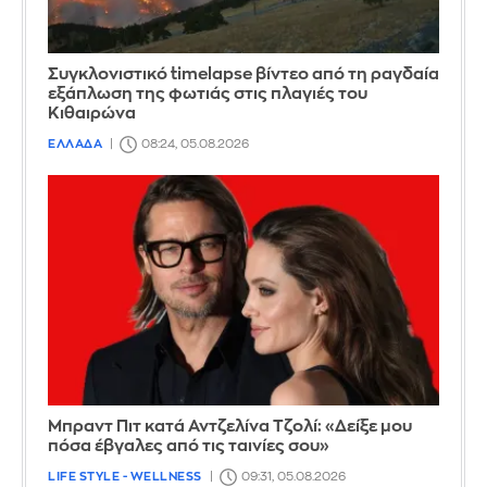
Συγκλονιστικό timelapse βίντεο από τη ραγδαία
εξάπλωση της φωτιάς στις πλαγιές του
Κιθαιρώνα
ΕΛΛΑΔΑ
08:24, 05.08.2026
Μπραντ Πιτ κατά Αντζελίνα Τζολί: «Δείξε μου
πόσα έβγαλες από τις ταινίες σου»
LIFE STYLE - WELLNESS
09:31, 05.08.2026