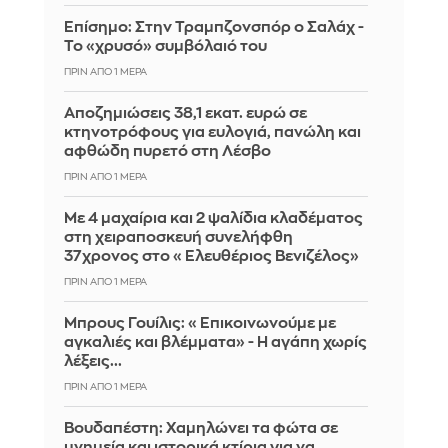
Επίσημο: Στην Τραμπζονσπόρ ο Σαλάχ -
Το «χρυσό» συμβόλαιό του
ΠΡΙΝ ΑΠΌ 1 ΜΈΡΑ
Αποζημιώσεις 38,1 εκατ. ευρώ σε
κτηνοτρόφους για ευλογιά, πανώλη και
αφθώδη πυρετό στη Λέσβο
ΠΡΙΝ ΑΠΌ 1 ΜΈΡΑ
Με 4 μαχαίρια και 2 ψαλίδια κλαδέματος
στη χειραποσκευή συνελήφθη
37χρονος στο «Ελευθέριος Βενιζέλος»
ΠΡΙΝ ΑΠΌ 1 ΜΈΡΑ
Μπρους Γουίλις: «Επικοινωνούμε με
αγκαλιές και βλέμματα» - Η αγάπη χωρίς
λέξεις...
ΠΡΙΝ ΑΠΌ 1 ΜΈΡΑ
Βουδαπέστη: Χαμηλώνει τα φώτα σε
μνημεία και ιστορικά κτίρια για να