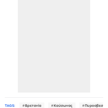
TAGS:
Βρετανία
Καύσωνας
Πυροσβεστι