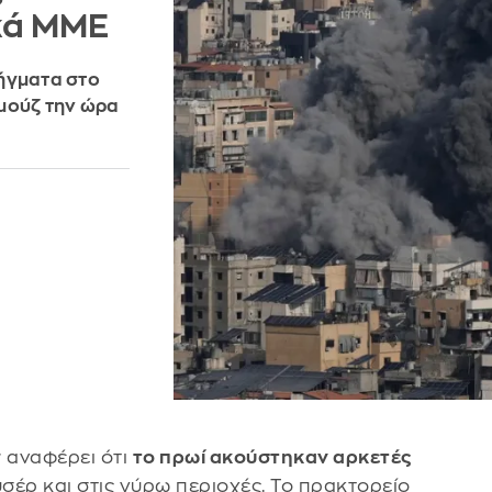
κά ΜΜΕ
λήγματα στο
ρμούζ την ώρα
 αναφέρει ότι
το πρωί ακούστηκαν αρκετές
σέρ και στις γύρω περιοχές. Το πρακτορείο