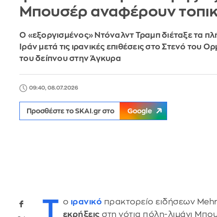
Μπουσέρ αναφέρουν τοπι
Ο «εξοργισμένος» Ντόναλντ Τραμπ διέταξε τα π
Ιράν μετά τις ιρανικές επιθέσεις στο Στενό του Ο
του δείπνου στην Άγκυρα
09:40, 08.07.2026
Προσθέστε το SKAI.gr στο
Google
Τ
ο
ιρανικό
πρακτορείο ειδήσεων Mehr
εκρήξεις
στη νότια πόλη-λιμάνι Μπου