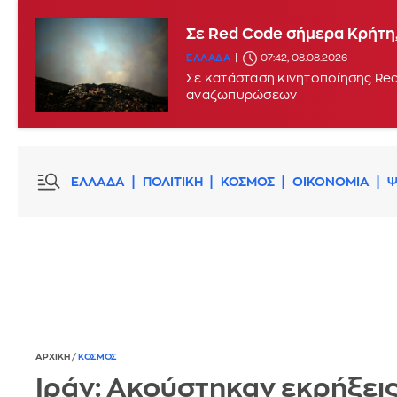
Σε Red Code σήμερα Κρήτη,
ΕΛΛΑΔΑ
07:42, 08.08.2026
Σε κατάσταση κινητοποίησης Red
αναζωπυρώσεων
ΕΛΛΑΔΑ
ΠΟΛΙΤΙΚΗ
ΚΟΣΜΟΣ
ΟΙΚΟΝΟΜΙΑ
Ψ
ΑΡΧΙΚΗ
/
ΚΟΣΜΟΣ
Ιράν: Ακούστηκαν εκρήξεις