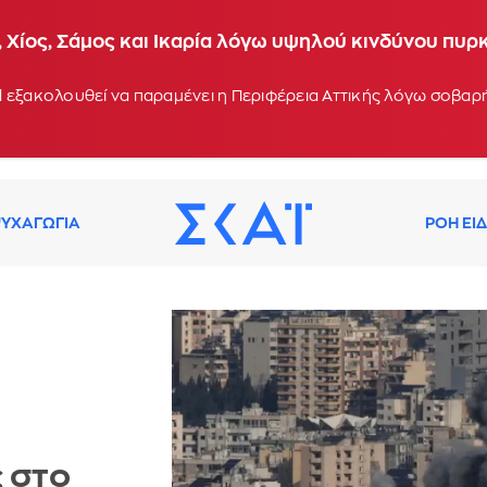
 Χίος, Σάμος και Ικαρία λόγω υψηλού κινδύνου πυρ
 εξακολουθεί να παραμένει η Περιφέρεια Αττικής λόγω σοβα
ΥΧΑΓΩΓΙΑ
ΡΟΗ ΕΙ
 στο