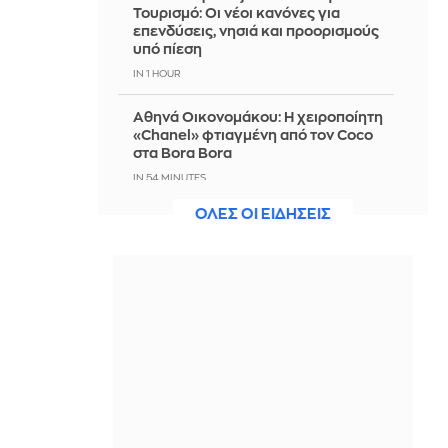
Τουρισμό: Οι νέοι κανόνες για
επενδύσεις, νησιά και προορισμούς
υπό πίεση
IN 1 HOUR
Αθηνά Οικονομάκου: Η χειροποίητη
«Chanel» φτιαγμένη από τον Coco
στα Bora Bora
IN 54 MINUTES
ΟΛΕΣ ΟΙ ΕΙΔΗΣΕΙΣ
Η Άγκυρα επαναφέρει τις «γκρίζες
ζώνες» στο Αιγαίο με αφορμή το
χωροταξικό πλαίσιο για τον τουρισμό
IN 41 MINUTES
Σε Red Code σήμερα Κρήτη, Χίος,
Σάμος και Ικαρία λόγω υψηλού
κινδύνου πυρκαγιάς
IN 40 MINUTES
Η χώρα της φτώχειας που
κατασκευάζει πυρηνικά όπλα