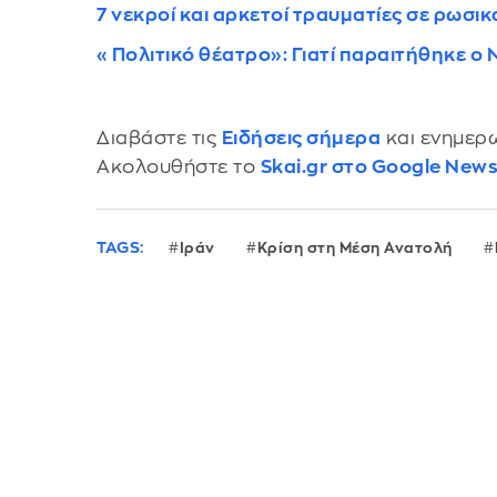
7 νεκροί και αρκετοί τραυματίες σε ρωσ
«Πολιτικό θέατρο»: Γιατί παραιτήθηκε ο
Διαβάστε τις
Ειδήσεις σήμερα
και ενημερω
Ακολουθήστε το
Skai.gr στο Google New
TAGS:
Ιράν
Κρίση στη Μέση Ανατολή