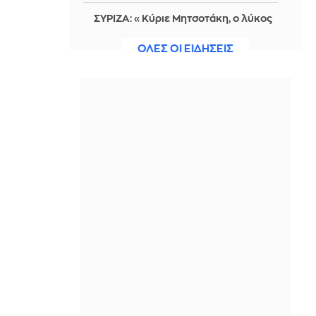
ΣΥΡΙΖΑ: «Κύριε Μητσοτάκη, ο λύκος
δεν μπορεί να φυλάει τα πρόβατα»
ΟΛΕΣ ΟΙ ΕΙΔΗΣΕΙΣ
IN 2 HOURS
Χαλκιδική: Αίρεται προληπτική
σύσταση για μη χρήση του νερού στη
Σίβηρη
IN 2 HOURS
Θ. Σπανούλης: «Στόχος ένα μετάλλιο
στο Ευρωμπάσκετ U16»
IN 2 HOURS
Από τις 28 Αυγούστου η ψηφιακή
ενεργοποίηση της Κάρτας Αγρότη
IN 2 HOURS
Αλέξανδρος Τσουβέλας:
Προκάλεσε... κυκλοφοριακό στη
Ζάκυνθο