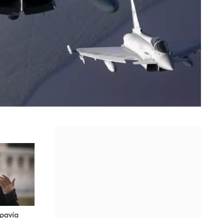
ρανία