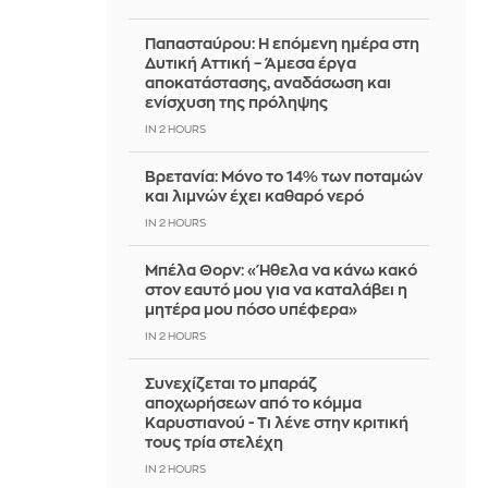
Παπασταύρου: Η επόμενη ημέρα στη
Δυτική Αττική – Άμεσα έργα
αποκατάστασης, αναδάσωση και
ενίσχυση της πρόληψης
IN 2 HOURS
Βρετανία: Μόνο το 14% των ποταμών
και λιμνών έχει καθαρό νερό
IN 2 HOURS
Μπέλα Θορν: «Ήθελα να κάνω κακό
στον εαυτό μου για να καταλάβει η
μητέρα μου πόσο υπέφερα»
IN 2 HOURS
Συνεχίζεται το μπαράζ
αποχωρήσεων από το κόμμα
Καρυστιανού - Τι λένε στην κριτική
τους τρία στελέχη
IN 2 HOURS