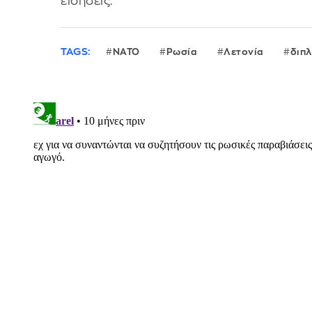
ειδήσεις.
TAGS:
ΝΑΤΟ
Ρωσία
Λετονία
διπ