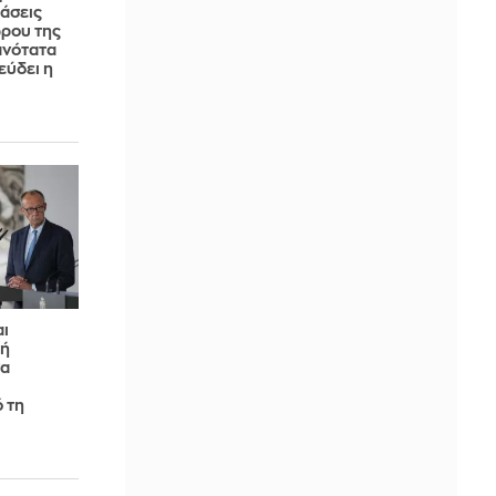
άσεις
ώρου της
ανότατα
εύδει η
αι
κή
να
 τη