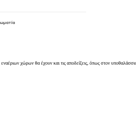
λωματία