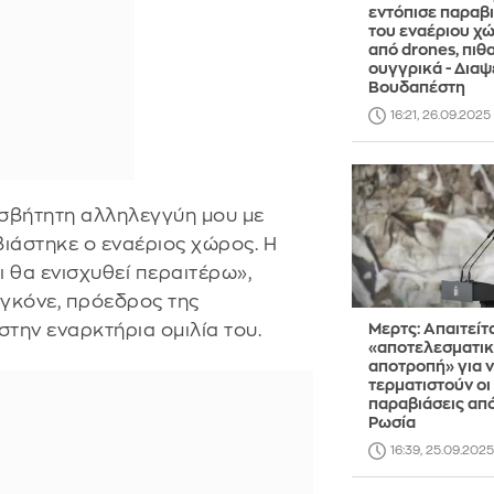
εντόπισε παραβι
του εναέριου χ
από drones, πιθ
ουγγρικά - Διαψ
Βουδαπέστη
16:21, 26.09.2025
ισβήτητη αλληλεγγύη μου με
ιάστηκε ο εναέριος χώρος. Η
 θα ενισχυθεί περαιτέρω»,
γκόνε, πρόεδρος της
στην εναρκτήρια ομιλία του.
Μερτς: Απαιτείτ
«αποτελεσματι
αποτροπή» για 
τερματιστούν οι
παραβιάσεις από
Ρωσία
16:39, 25.09.2025