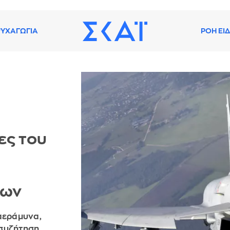
ΥΧΑΓΩΓΙΑ
ΡΟΗ ΕΙ
ες του
ρων
 αεράμυνα,
 συζήτηση