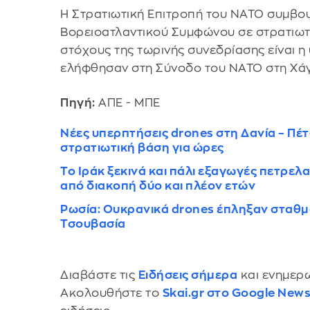
Η Στρατιωτική Επιτροπή του ΝΑΤΟ συμβου
Βορειοατλαντικού Συμφώνου σε στρατιωτι
στόχους της τωρινής συνεδρίασης είναι
ελήφθησαν στη Σύνοδο του ΝΑΤΟ στη Χάγ
Πηγή:
ΑΠΕ - ΜΠΕ
Νέες υπερπτήσεις drones στη Δανία – Π
στρατιωτική βάση για ώρες
Το Ιράκ ξεκινά και πάλι εξαγωγές πετρελ
από διακοπή δύο και πλέον ετών
Ρωσία: Ουκρανικά drones έπληξαν σταθμ
Τσουβασία
Διαβάστε τις
Ειδήσεις σήμερα
και ενημερω
Ακολουθήστε το
Skai.gr στο Google New