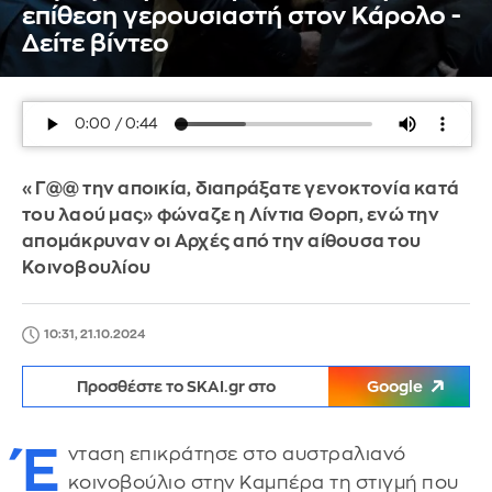
επίθεση γερουσιαστή στον Κάρολο -
Δείτε βίντεο
«Γ@@ την αποικία, διαπράξατε γενοκτονία κατά
του λαού μας» φώναζε η Λίντια Θορπ, ενώ την
απομάκρυναν οι Αρχές από την αίθουσα του
Κοινοβουλίου
10:31, 21.10.2024
Προσθέστε το SKAI.gr στο
Google
Έ
νταση επικράτησε στο αυστραλιανό
κοινοβούλιο στην Καμπέρα τη στιγμή που