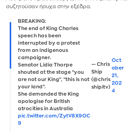
συζητούσαν ήσυχα στην εξέδρα.
BREAKING:
The end of King Charles
speech has been
interrupted by a protest
from an indigenous
campaigner.
Oct
— Chris
Senator Lidia Thorpe
ober
Ship
shouted at the stage “you
21,
(@chris
are not our King”, “this is not
202
your land”.
shipitv)
4
She demanded the King
apologise for British
atrocities in Australia
pic.twitter.com/ZytV8X9OC
9