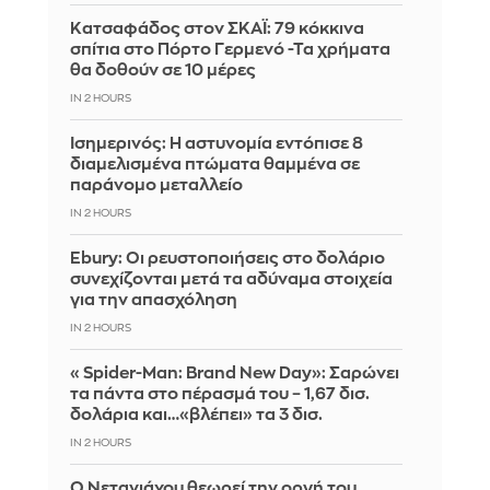
Kατσαφάδος στον ΣΚΑΪ: 79 κόκκινα
σπίτια στο Πόρτο Γερμενό -Τα χρήματα
θα δοθούν σε 10 μέρες
IN 2 HOURS
Ισημερινός: Η αστυνομία εντόπισε 8
διαμελισμένα πτώματα θαμμένα σε
παράνομο μεταλλείο
IN 2 HOURS
Ebury: Οι ρευστοποιήσεις στο δολάριο
συνεχίζονται μετά τα αδύναμα στοιχεία
για την απασχόληση
IN 2 HOURS
«Spider-Man: Brand New Day»: Σαρώνει
τα πάντα στο πέρασμά του – 1,67 δισ.
δολάρια και…«βλέπει» τα 3 δισ.
IN 2 HOURS
Ο Νετανιάχου θεωρεί την οργή του