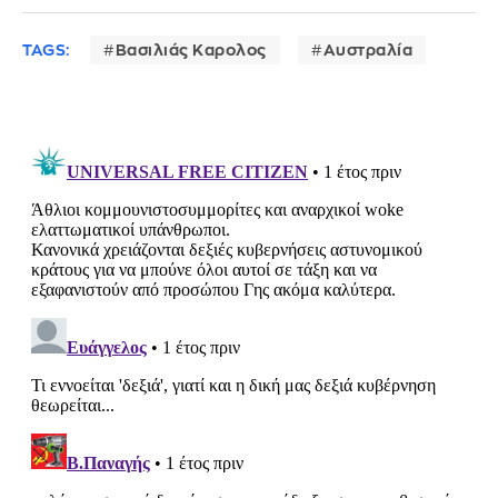
TAGS:
Βασιλιάς Καρολος
Αυστραλία