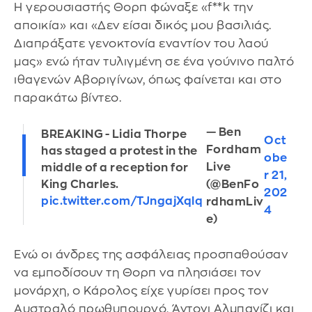
Η γερουσιαστής Θορπ φώναξε «f**k την
αποικία» και «Δεν είσαι δικός μου βασιλιάς.
Διαπράξατε γενοκτονία εναντίον του λαού
μας» ενώ ήταν τυλιγμένη σε ένα γούνινο παλτό
ιθαγενών Αβοριγίνων, όπως φαίνεται και στο
παρακάτω βίντεο.
— Ben
BREAKING - Lidia Thorpe
Oct
Fordham
has staged a protest in the
obe
Live
middle of a reception for
r 21,
(@BenFo
King Charles.
202
pic.twitter.com/TJngajXqlq
rdhamLiv
4
e)
Ενώ οι άνδρες της ασφάλειας προσπαθούσαν
να εμποδίσουν τη Θορπ να πλησιάσει τον
μονάρχη, ο Κάρολος είχε γυρίσει προς τον
Αυστραλό πρωθυπουργό, Άντονι Αλμπανίζι και