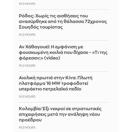
IN 2 HOURS
Ρόδος: Χωρίς τις αισθήσεις του
ανασύρθηκε από τη θάλασσα 72χρονος
Σουηδός τουρίστας
IN 2 HOURS
Αν Χάθαγουεϊ: Η εμφάνιση με
φουσκωμένη κοιλιά που δίχασε – «Τι της
φόρεσαν;» (video)
IN 2 HOURS
Αιολική πρωτιά στην Κίνα: Πλωτή
πλατφόρμα 16 MW τροφοδοτεί
υπεράκτιο πετρελαϊκό πεδίο
IN 2 HOURS
Κολομβία: Έξι νεκροί σε στρατιωτικές
επιχειρήσεις μετά την ανάληψη νέου
προέδρου
IN 2 HOURS