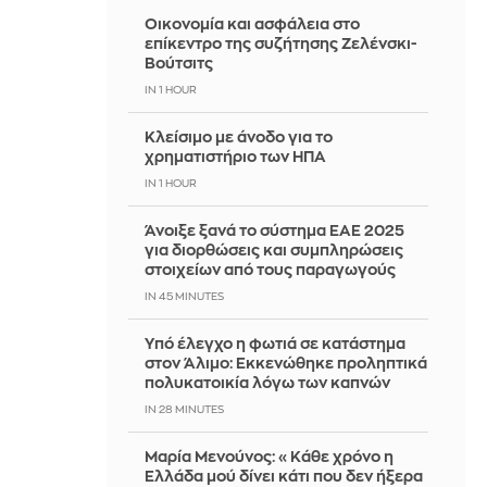
Οικονομία και ασφάλεια στο
επίκεντρο της συζήτησης Ζελένσκι-
Βούτσιτς
IN 1 HOUR
Κλείσιμο με άνοδο για το
χρηματιστήριο των ΗΠΑ
IN 1 HOUR
Άνοιξε ξανά το σύστημα ΕΑΕ 2025
για διορθώσεις και συμπληρώσεις
στοιχείων από τους παραγωγούς
IN 45 MINUTES
Yπό έλεγχο η φωτιά σε κατάστημα
στον Άλιμο: Εκκενώθηκε προληπτικά
πολυκατοικία λόγω των καπνών
IN 28 MINUTES
Μαρία Μενούνος: «Κάθε χρόνο η
Ελλάδα μού δίνει κάτι που δεν ήξερα