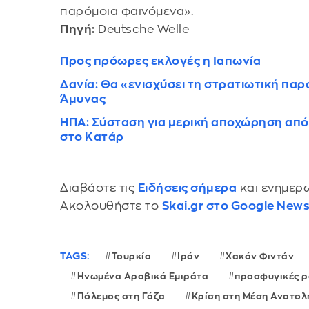
παρόμοια φαινόμενα».
Πηγή:
Deutsche Welle
Προς πρόωρες εκλογές η Ιαπωνία
Δανία: Θα «ενισχύσει τη στρατιωτική παρο
Άμυνας
ΗΠΑ: Σύσταση για μερική αποχώρηση από 
στο Κατάρ
Διαβάστε τις
Ειδήσεις σήμερα
και ενημερω
Ακολουθήστε το
Skai.gr στο Google New
TAGS:
Τουρκία
Ιράν
Χακάν Φιντάν
Ηνωμένα Αραβικά Εμιράτα
προσφυγικές ρ
Πόλεμος στη Γάζα
Κρίση στη Μέση Ανατολ