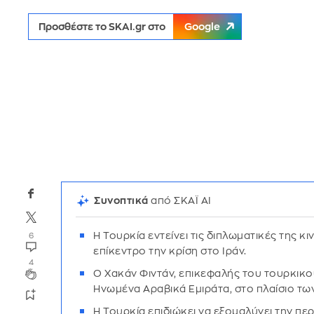
Προσθέστε το SKAI.gr στο
Google
Συνοπτικά
από ΣΚΑΪ AI
Η Τουρκία εντείνει τις διπλωματικές της κιν
6
επίκεντρο την κρίση στο Ιράν.
4
Ο Χακάν Φιντάν, επικεφαλής του τουρκικο
Ηνωμένα Αραβικά Εμιράτα, στο πλαίσιο τ
Η Τουρκία επιδιώκει να εξομαλύνει την πε