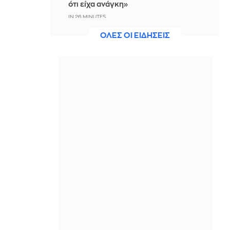
ότι είχα ανάγκη»
IN 26 MINUTES
ΟΛΕΣ ΟΙ ΕΙΔΗΣΕΙΣ
Η ξηρασία απειλεί την
ηλεκτροδότηση της Ευρώπης
IN 11 MINUTES
Βραδινό Magazino 07-08-2026
ΠΡΙΝ ΑΠΌ 3 ΛΕΠΤΆ
Μαρίνα Βερνίκου: Έπιασε
λαγοκέφαλο κι έχει κάτι να σου πει
για αυτό
ΠΡΙΝ ΑΠΌ 16 ΛΕΠΤΆ
Η Ισπανία ξεκινά ελέγχους στους
ταξιδιώτες από Ιταλία - Από τα
μεσάνυχτα του Σαββάτου έως τις 7
Σεπτεμβρίου
ΠΡΙΝ ΑΠΌ 27 ΛΕΠΤΆ