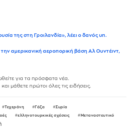
υσία της στη Γροιλανδία», λέει ο δανός υπ.
την αμερικανική αεροπορική βάση Αλ Ουντέιντ,
θείτε για τα πρόσφατα νέα.
s
και μάθετε πρώτοι όλες τις ειδήσεις.
Τεχεράνη
Γάζα
Συρία
οές
ελληνοτουρκικές σχέσεις
Μεταναστευτικό
ή