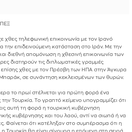
ΥΠΕΞ
ε χθες τηλεφωνική επικοινωνία με τον Ιρανό
 την επιδεινούμενη κατάσταση στο Ιράν. Με την
 και διεθνή απομόνωση η χθεσινή επικοινωνία των
ώρες διατηρούν τις διπλωματικές γραμμές
ε επίσης χθες με τον Πρέσβη των ΗΠΑ στην Άγκυρα
μ Μπαράκ, σε συνάντηση κεκλεισμένων των θυρών.
ερα το πρωί στέλνεται για πρώτη φορά ένα
την Τουρκία. Το γραπτό κείμενο υπογραμμίζει ότι
ις αυτή τη φορά η τουρκική κυβέρνηση
ικής κυβέρνησης και του λαού, αντί να σιωπά ή να
ς. Φαίνεται ότι κατέληξαν στο συμπέρασμα ότι η
ι η Τουρκία θα είναι σίγουρα η επόμενη στη σειρά