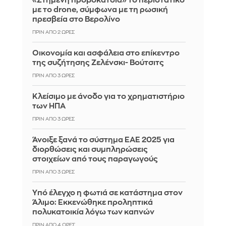
«Στημένη προβοκάτσια» το περιστατικό
με το drone, σύμφωνα με τη ρωσική
πρεσβεία στο Βερολίνο
ΠΡΙΝ ΑΠΌ 2 ΏΡΕΣ
Οικονομία και ασφάλεια στο επίκεντρο
της συζήτησης Ζελένσκι- Βούτσιτς
ΠΡΙΝ ΑΠΌ 3 ΏΡΕΣ
Κλείσιμο με άνοδο για το χρηματιστήριο
των ΗΠΑ
ΠΡΙΝ ΑΠΌ 3 ΏΡΕΣ
Άνοιξε ξανά το σύστημα ΕΑΕ 2025 για
διορθώσεις και συμπληρώσεις
στοιχείων από τους παραγωγούς
ΠΡΙΝ ΑΠΌ 3 ΏΡΕΣ
Yπό έλεγχο η φωτιά σε κατάστημα στον
Άλιμο: Εκκενώθηκε προληπτικά
πολυκατοικία λόγω των καπνών
ΠΡΙΝ ΑΠΌ 4 ΏΡΕΣ