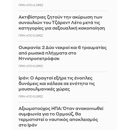
ΠΡΙΝ ΑΠΌ 4 ΏΡΕΣ
Ακτιβίστριες ζητούν την ακύρωση των
συναυλιών του Τζάρεντ Λέτο μετά τις
κατηγορίες για σεξουαλική κακοποίηση
ΠΡΙΝ ΑΠΌ 5 ΏΡΕΣ
Ουκρανία: 2 Δύο νεκροί και 6 τραυματίες
από ρωσικά πλήγματα στο
Ντνιπροπετρόφσκ
ΠΡΙΝ ΑΠΌ 5 ΏΡΕΣ
Ιράν: Ο Αραγτσί εξήρε τις ένοπλες
δυνάμεις και κάλεσε σε ενότητα τις
μουσουλμανικές χώρες
ΠΡΙΝ ΑΠΌ 5 ΏΡΕΣ
Αξιωματούχος ΗΠΑ: Όταν ανακοινωθεί
συμφωνία για το Ορμούζ, θα
τερματιστεί ο ναυτικός αποκλεισμός
στο Ιράν