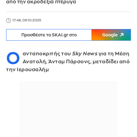
από την ακροδεξιά πτέρυγα
17:48, 09.10.2025
Προσθέστε το SKAI.gr στο
Google
Ο
ανταποκριτής του
Sky News
για τη Μέση
Ανατολή, Άνταμ Πάρσονς, μεταδίδει από
την Ιερουσαλήμ