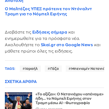
Ανατολή
O Μαλτέζος ΥΠΕΞ πρότεινε τον Ντόναλντ
Τραμπ για το Νόμπελ Ειρήνης
Διαβάστε τις
Ειδήσεις σήμερα
και
ενημερωθείτε για τα πρόσφατα νέα.
Ακολουθήστε το
Skai.gr στο Google News
και
μάθετε πρώτοι όλες τις ειδήσεις.
TAGS:
Ισραήλ
Γάζα
Μπενιαμίν Νετανιάχ
ΣΧΕΤΙΚΑ ΑΡΘΡΑ
«Το αξίζει»: Ο Νετανιάχου «απένειμε»
ήδη... το Νόμπελ Ειρήνης στον
Τραμπ μέσω AI - Φωτογραφία