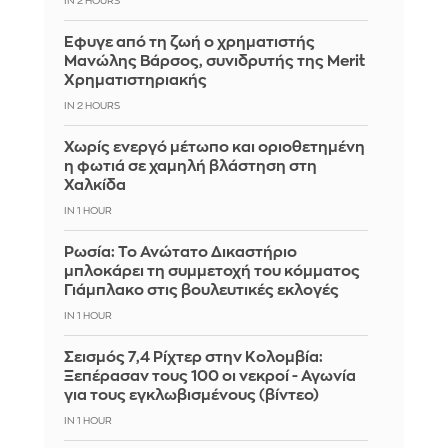
IN 2 HOURS
Έφυγε από τη ζωή ο χρηματιστής
Μανώλης Βάρσος, συνιδρυτής της Merit
Χρηματιστηριακής
IN 2 HOURS
Χωρίς ενεργό μέτωπο και οριοθετημένη
η φωτιά σε χαμηλή βλάστηση στη
Χαλκίδα
IN 1 HOUR
Ρωσία: Το Ανώτατο Δικαστήριο
μπλοκάρει τη συμμετοχή του κόμματος
Γιάμπλακο στις βουλευτικές εκλογές
IN 1 HOUR
Σεισμός 7,4 Ρίχτερ στην Κολομβία:
Ξεπέρασαν τους 100 οι νεκροί - Αγωνία
για τους εγκλωβισμένους (βίντεο)
IN 1 HOUR