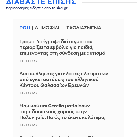
ΔΙΑΒΑΣΤΕ ΕΠΙΣΗΣ
περισσότερες ειδήσεις από το skai.gr
ΡΟΗ
ΔΗΜΟΦΙΛΗ
ΣΧΟΛΙΑΣΜΕΝΑ
Τραμπ: Υπέγραψε διάταγμα που
περιορίζει τα εμβόλια για παιδιά,
επιμένοντας στη σύνδεση με αυτισμό
IN 2 HOURS
Δύο συλλήψεις για κλοπές αλιευμάτων
από εγκαταστάσεις του Ελληνικού
Κέντρου Θαλασσίων Ερευνών
IN 2 HOURS
Νομικού και Cerella μαθαίνουν
παραδοσιακούς χορούς στην
Πολυνησία. Ποιός το έκανε καλύτερα;
IN 2 HOURS