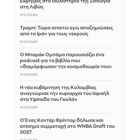
Εκρήξεις στο διυλιστήριο της Ζάουιγια
στη Λιβύη
IN 2 HOURS
Τραμπ: Τώρα απαιτώ εγώ αποζημιώσεις
από το Ιράν για τους νεκρούς
IN 2 HOURS
Ο Μπαράκ Ομπάμα παρουσιάζει ένα
podcast για τα βιβλία που
«διαμόρφωσαν την κοσμοθεωρία του»
IN 2 HOURS
Η νέα κυβέρνηση της Κολομβίας
αναγνώρισε την κυριαρχία του Ισραήλ
στα Υψίπεδα του Γκολάν
IN 2 HOURS
Ο Ένες Καντέρ Φρίντομ δήλωσε και
επίσημα συμμετοχή στο WNBA Draft του
2027