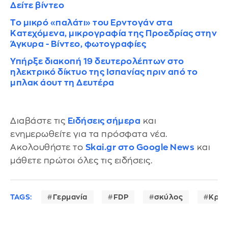
Δείτε βίντεο
Το μικρό «παλάτι» του Ερντογάν στα
Kατεχόμενα, μικρογραφία της Προεδρίας στην
Άγκυρα - Βίντεο, φωτογραφίες
Υπήρξε διακοπή 19 δευτερολέπτων στο
ηλεκτρικό δίκτυο της Ισπανίας πριν από το
μπλακ άουτ τη Δευτέρα
Διαβάστε τις
Ειδήσεις σήμερα
και
ενημερωθείτε για τα πρόσφατα νέα.
Ακολουθήστε το
Skai.gr στο Google News
και
μάθετε πρώτοι όλες τις ειδήσεις.
TAGS:
Γερμανία
FDP
σκύλος
Κρίσ