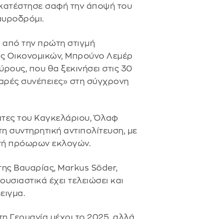
 κατέστησε σαφή την άποψή του
ταυροδρόμι.
 από την πρώτη στιγμή
ός Οικονομικών, Μπρούνο Λεμέρ
ρους, που θα ξεκινήσει στις 30
οβαρές συνέπειες» στη σύγχρονη
ράτες του Καγκελάριου, Όλαφ
τη συντηρητική αντιπολίτευση, με
ωγή πρόωρων εκλογών.
ης Βαυαρίας, Markus Söder,
υσιαστικά έχει τελειώσει και
ειγμα.
η Γερμανία μέχρι το 2025, αλλά