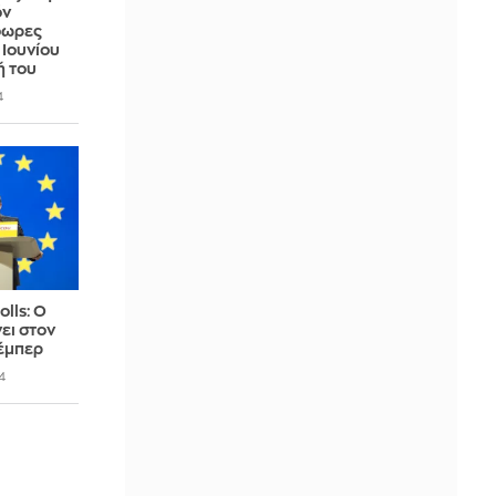
όν
όωρες
 Ιουνίου
ή του
4
olls: Ο
ει στον
Βέμπερ
4