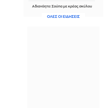
Αδιανόητο: Σούπα με κρέας σκύλου
συστήνουν τα κρατικά ΜΜΕ για τον
καύσωνα στη Βόρεια Κορέα
ΟΛΕΣ ΟΙ ΕΙΔΗΣΕΙΣ
IN 2 HOURS
Τραμπ: Θα προσφύγω στο Ανώτατο
Δικαστήριο για την αίθουσα χορού
στον Λευκό Οίκο
IN 2 HOURS
Βγαίνει σε δημοπρασία με...
εξωπραγματική τιμή εκκίνησης η
μπάλα από το γκολ με «το χέρι του
Θεού»
IN 2 HOURS
Κάπου ανάμεσα στο «Elite» και το
«Wednesday»: Η νέα μεξικανική
σειρά του Netflix που μπορεί να σε
καθηλώσει
IN 2 HOURS