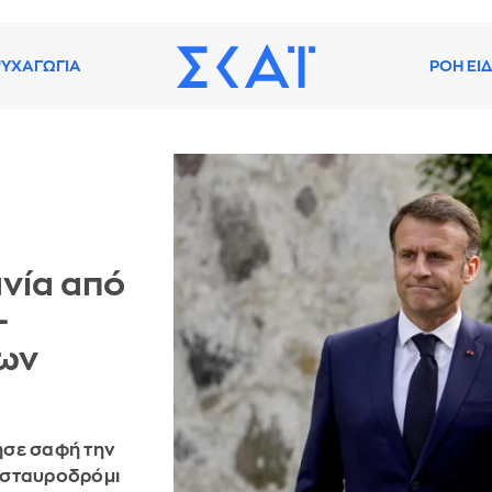
ΥΧΑΓΩΓΙΑ
ΡΟΗ ΕΙ
ανία από
-
των
ησε σαφή την
ό σταυροδρόμι