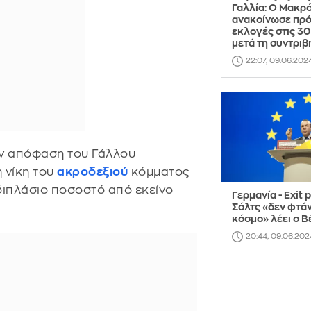
Γαλλία: Ο Μακρ
ανακοίνωσε πρ
εκλογές στις 30
μετά τη συντριβ
22:07, 09.06.202
ην απόφαση του Γάλλου
 νίκη του
ακροδεξιού
κόμματος
διπλάσιο ποσοστό από εκείνο
Γερμανία - Exit p
Σόλτς «δεν φτάν
κόσμο» λέει ο 
20:44, 09.06.202