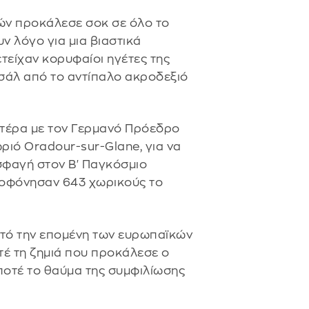
ών προκάλεσε σοκ σε όλο το
ν λόγο για μια βιαστικά
είχαν κορυφαίοι ηγέτες της
σάλ από το αντίπαλο ακροδεξιό
τέρα με τον Γερμανό Πρόεδρο
ριό Oradour-sur-Glane, για να
 σφαγή στον Β' Παγκόσμιο
λοφόνησαν 643 χωρικούς το
στό την επομένη των ευρωπαϊκών
τέ τη ζημιά που προκάλεσε ο
 ποτέ το θαύμα της συμφιλίωσης