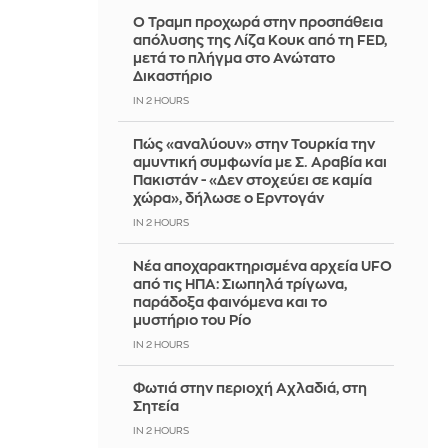
Ο Τραμπ προχωρά στην προσπάθεια
απόλυσης της Λίζα Κουκ από τη FED,
μετά το πλήγμα στο Ανώτατο
Δικαστήριο
IN 2 HOURS
Πώς «αναλύουν» στην Τουρκία την
αμυντική συμφωνία με Σ. Αραβία και
Πακιστάν - «Δεν στοχεύει σε καμία
χώρα», δήλωσε ο Ερντογάν
IN 2 HOURS
Νέα αποχαρακτηρισμένα αρχεία UFO
από τις ΗΠΑ: Σιωπηλά τρίγωνα,
παράδοξα φαινόμενα και το
μυστήριο του Ρίο
IN 2 HOURS
Φωτιά στην περιοχή Αχλαδιά, στη
Σητεία
IN 2 HOURS