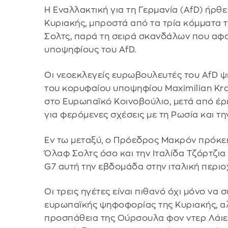
Η Εναλλακτική για τη Γερμανία (AfD) ήρθ
Κυριακής, μπροστά από τα τρία κόμματα 
Σολτς, παρά τη σειρά σκανδάλων που αφ
υποψηφίους του AfD.
Οι νεοεκλεγείς ευρωβουλευτές του AfD 
του κορυφαίου υποψηφίου Maximilian Kr
στο Ευρωπαϊκό Κοινοβούλιο, μετά από έρ
για φερόμενες σχέσεις με τη Ρωσία και την
Εν τω μεταξύ, ο Πρόεδρος Μακρόν πρόκει
Όλαφ Σολτς όσο και την Ιταλίδα Τζόρτζι
G7 αυτή την εβδομάδα στην ιταλική περιο
Οι τρεις ηγέτες είναι πιθανό όχι μόνο να
ευρωπαϊκής ψηφοφορίας της Κυριακής, αλ
προσπάθεια της Ούρσουλα φον ντερ Λάιεν