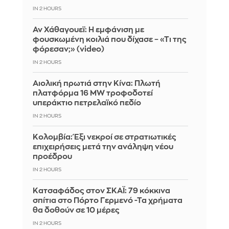
IN 2 HOURS
Αν Χάθαγουεϊ: Η εμφάνιση με
φουσκωμένη κοιλιά που δίχασε – «Τι της
φόρεσαν;» (video)
IN 2 HOURS
Αιολική πρωτιά στην Κίνα: Πλωτή
πλατφόρμα 16 MW τροφοδοτεί
υπεράκτιο πετρελαϊκό πεδίο
IN 2 HOURS
Κολομβία: Έξι νεκροί σε στρατιωτικές
επιχειρήσεις μετά την ανάληψη νέου
προέδρου
IN 2 HOURS
Kατσαφάδος στον ΣΚΑΪ: 79 κόκκινα
σπίτια στο Πόρτο Γερμενό -Τα χρήματα
θα δοθούν σε 10 μέρες
IN 2 HOURS