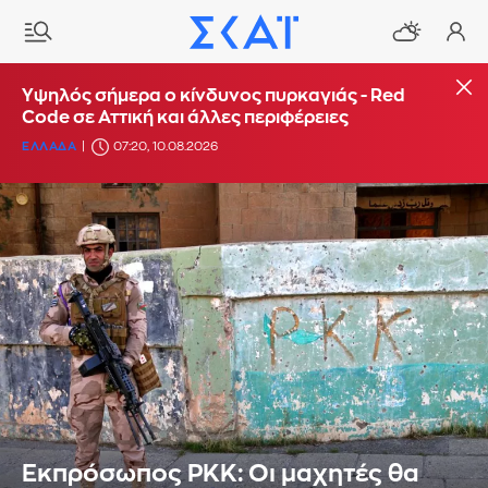
Υψηλός σήμερα ο κίνδυνος πυρκαγιάς - Red
Code σε Αττική και άλλες περιφέρειες
ΕΛΛΑΔΑ
07:20, 10.08.2026
Εκπρόσωπος PKK: Οι μαχητές θα