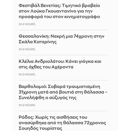
Φεστιβάλ Βενετίας: Τιμητικό βραβείο
στον Λούκα Γκουαντανίνο για την
προσφορά του στον κινηματογράφο
IN 2 HOURS
Θεσσαλονίκη: Νεκρή μια 74χρονη στην
Σκάλα Κατερίνης
IN 2 HOURS
Κλέλια Ανδριολάτου: Κάνει γιόγκα και
στις όχθες του Αχέροντα
IN 2 HOURS
Βαρθολομιό: Σοβαρά τραυματισμένη
31χρονη μετά από βουτιά στη θάλασσα –
Συνελήφθη ο σύζυγός της
IN 2 HOURS
Ρόδος: Χωρίς τις αισθήσεις του
ανασύρθηκε από τη θάλασσα 72χρονος
Σουηδός τουρίστας