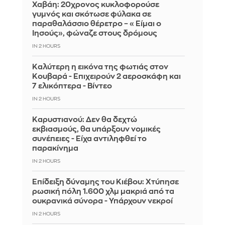
Χαβάη: 20χρονος κυκλοφορούσε
γυμνός και σκότωσε φύλακα σε
παραθαλάσσιο θέρετρο – «Είμαι ο
Ιησούς», φώναζε στους δρόμους
IN 2 HOURS
Καλύτερη η εικόνα της φωτιάς στον
Κουβαρά - Επιχειρούν 2 αεροσκάφη και
7 ελικόπτερα - Βίντεο
IN 2 HOURS
Καρυστιανού: Δεν θα δεχτώ
εκβιασμούς, θα υπάρξουν νομικές
συνέπειες - Είχα αντιληφθεί το
παρακίνημα
IN 2 HOURS
Επίδειξη δύναμης του Κιέβου: Χτύπησε
ρωσική πόλη 1.600 χλμ μακριά από τα
ουκρανικά σύνορα - Υπάρχουν νεκροί
IN 2 HOURS