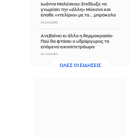
Ιωάννα Μαλέσκου: Επιδίωξε να
γνωρίσει την «άλλη» Μύκονο και
έπαθε «ντελίριο» με το... μπρόκολο
IN 2 HOURS
Aνεβαίνει κι άλλο η θερμοκρασία-
Πού θα φτάσει ο υδράργυρος τα
επόμενα εικοσιτετράωρα
IN 2 HOURS
ΟΛΕΣ ΟΙ ΕΙΔΗΣΕΙΣ
Χρηματιστήριο-Κλείσιμο: Πτώση
κατά 0,59%, στα 320,42 εκατ. ευρώ ο
τζίρος
IN 2 HOURS
Έβρος: Αυτοψία Λ. Μενδώνη σε έργα
πολιτισμού - Στο τελικό στάδιο η
αποκατάσταση του Τεμένους
Βαγιαζήτ
IN 2 HOURS
Ρωσία: Kαταδικάζει ως απαράδεκτη