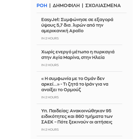
ΡΟΗ
ΔΗΜΟΦΙΛΗ
ΣΧΟΛΙΑΣΜΕΝΑ
EasyJet: Συμφώνησε σε εξαγορά
ύψους 5,7 δισ. λιρών από την
αμερικανική Apollo
IN 2 HOURS
Χωρίς ενεργό μέτωπο η πυρκαγιά
στην Αγία Μαρίνα, στην Ηλεία
IN 2 HOURS
«Η συμφωνία με το Ομάν δεν
αρκεί...» - Τι ζητά το Ιράν για να
ανοίξει το Ορμούζ
IN 2 HOURS
Υπ. Παιδείας: Ανακοινώθηκαν 95
ειδικότητες και 860 τμήματα των
ΣΑΕΚ – Πότε ξεκινούν οι αιτήσεις
IN 2 HOURS