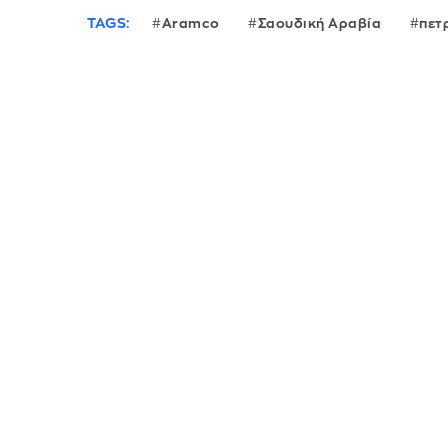
TAGS:
Aramco
Σαουδική Αραβία
πετ