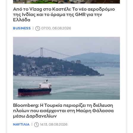
Από το Vizag στο Καστέλι: Το νέο αεροδρόμιο
της Ινδίας και το όραμα της GMR για την
Ελλάδα
BUSINESS
07:00, 08.08.2026
Bloomberg: Η Τουρκία περιορίζει τη διέλευση
πλοίων που εισέρχονται στη Μαύρη Θάλασσα
μέσω Δαρδανελίων
ΝΑΥΤΙΛΙΑ
14:13, 08.08.2026