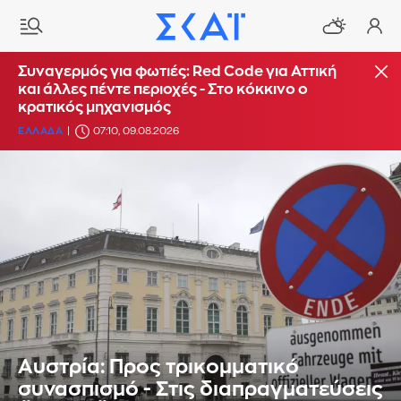
Συναγερμός για φωτιές: Red Code για Αττική
και άλλες πέντε περιοχές - Στο κόκκινο ο
κρατικός μηχανισμός
ΕΛΛΑΔΑ
07:10, 09.08.2026
Αυστρία: Προς τρικομματικό
συνασπισμό - Στις διαπραγματεύσεις