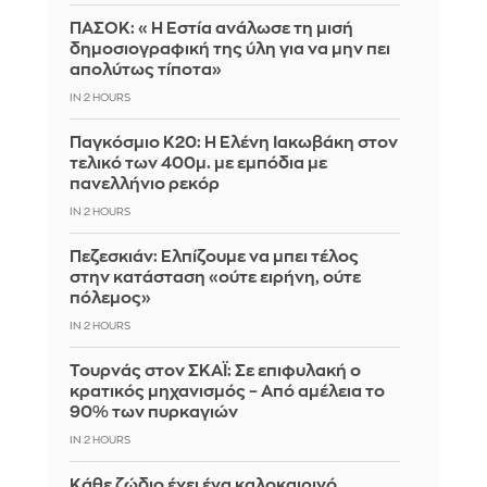
ΠΑΣΟΚ: «Η Εστία ανάλωσε τη μισή
δημοσιογραφική της ύλη για να μην πει
απολύτως τίποτα»
IN 2 HOURS
Παγκόσμιο Κ20: Η Ελένη Ιακωβάκη στον
τελικό των 400μ. με εμπόδια με
πανελλήνιο ρεκόρ
IN 2 HOURS
Πεζεσκιάν: Ελπίζουμε να μπει τέλος
στην κατάσταση «ούτε ειρήνη, ούτε
πόλεμος»
IN 2 HOURS
Τουρνάς στον ΣΚΑΪ: Σε επιφυλακή ο
κρατικός μηχανισμός – Από αμέλεια το
90% των πυρκαγιών
IN 2 HOURS
Κάθε ζώδιο έχει ένα καλοκαιρινό