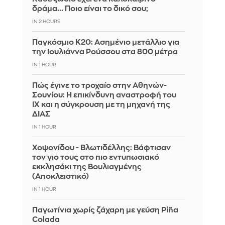
δράμα... Ποιο είναι το δικό σου;
IN 2 HOURS
Παγκόσμιο Κ20: Ασημένιο μετάλλιο για
την Ιουλιάννα Ρούσσου στα 800 μέτρα
IN 1 HOUR
Πώς έγινε το τροχαίο στην Αθηνών-
Σουνίου: Η επικίνδυνη αναστροφή του
ΙΧ και η σύγκρουση με τη μηχανή της
ΔΙΑΣ
IN 1 HOUR
Χοψονίδου - Βλωτιδέλλης: Βάφτισαν
τον γιο τους στο πιο εντυπωσιακό
εκκλησάκι της Βουλιαγμένης
(Αποκλειστικό)
IN 1 HOUR
Παγωτίνια χωρίς ζάχαρη με γεύση Piña
Colada