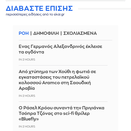
ΔΙΑΒΑΣΤΕ ΕΠΙΣΗΣ
περισσότερες ειδήσεις από το skai.gr
ΡΟΗ
ΔΗΜΟΦΙΛΗ
ΣΧΟΛΙΑΣΜΕΝΑ
Ένας Γερμανός Αλεξανδρινός έκλεισε
τα ογδόντα
IN 2 HOURS
Από χτύπημα των Χούθι η φωτιά σε
εγκαταστάσεις του πετρελαϊκού
κολοσσού Aramco στη Σαουδική
Αραβία
IN 2 HOURS
Ο Ράσελ Κρόου συναντά την Πριγιάνκα
Τσόπρα Τζόνας στο sci-fi θρίλερ
«Bluefly»
IN 2 HOURS