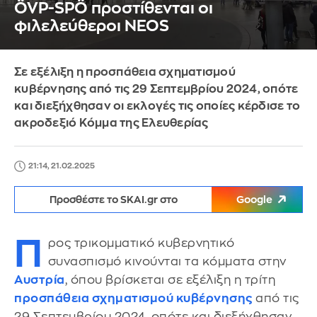
ÖVP-SPÖ προστίθενται οι
φιλελεύθεροι NEOS
Σε εξέλιξη η προσπάθεια σχηματισμού
κυβέρνησης από τις 29 Σεπτεμβρίου 2024, οπότε
και διεξήχθησαν οι εκλογές τις οποίες κέρδισε το
ακροδεξιό Κόμμα της Ελευθερίας
21:14, 21.02.2025
Προσθέστε το SKAI.gr στο
Google
Π
ρος τρικομματικό κυβερνητικό
συνασπισμό κινούνται τα κόμματα στην
Αυστρία
, όπου βρίσκεται σε εξέλιξη η τρίτη
προσπάθεια σχηματισμού κυβέρνησης
από τις
29 Σεπτεμβρίου 2024, οπότε και διεξήχθησαν