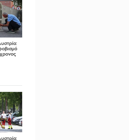
Αυστρία:
κφοβισμό
1χρονος
Αυστρία: