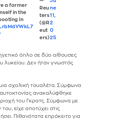
—
Ju
re a former
Reu
ne
self in the
ters
11,
hooting in
(@R
2
o/LrbMdVWkL7
eut
0
v
ers)
25
νηγετικό όπλο σε δύο αίθουσες
υ λυκείου. Δεν ήταν γνωστός
μια σχολική τουαλέτα. Σύμφωνα
α αυτοκτονίας ανακαλύφθηκε
περιοχή του Γκρατς. Σύμφωνα με
 του, είχε αποτύχει στις
ήσει. Πιθανότατα επρόκειτο για