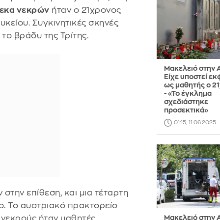
τεκα νεκρών
ήταν ο 21χρονος
υκείου. Συγκινητικές σκηνές
 το βράδυ της Τρίτης.
Μακελειό στην 
Είχε υποστεί ε
ως μαθητής ο 2
- «Το έγκλημα
σχεδιάστηκε
προσεκτικά»
01:15, 11.06.2025
 στην επίθεση, και μια τέταρτη
ο. Το αυστριακό πρακτορείο
 νεκρούς ήταν μαθητές.
Μακελειό στην 