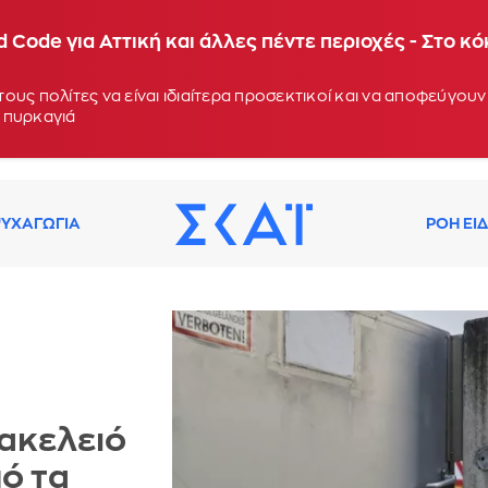
 Code για Αττική και άλλες πέντε περιοχές - Στο κ
ους πολίτες να είναι ιδιαίτερα προσεκτικοί και να αποφεύγο
 πυρκαγιά
ΥΧΑΓΩΓΙΑ
ΡΟΗ ΕΙ
μακελειό
πό τα