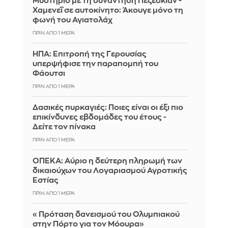
Μυστήριο με τη συνάντηση Πεζεσκιάν -
Χαμενεΐ σε αυτοκίνητο: Άκουγε μόνο τη
φωνή του Αγιατολάχ
ΠΡΙΝ ΑΠΌ 1 ΜΈΡΑ
ΗΠΑ: Επιτροπή της Γερουσίας
υπερψήφισε την παραπομπή του
Φάουτσι
ΠΡΙΝ ΑΠΌ 1 ΜΈΡΑ
Δασικές πυρκαγιές: Ποιες είναι οι έξι πιο
επικίνδυνες εβδομάδες του έτους -
Δείτε τον πίνακα
ΠΡΙΝ ΑΠΌ 1 ΜΈΡΑ
ΟΠΕΚΑ: Αύριο η δεύτερη πληρωμή των
δικαιούχων του Λογαριασμού Αγροτικής
Εστίας
ΠΡΙΝ ΑΠΌ 1 ΜΈΡΑ
«Πρόταση δανεισμού του Ολυμπιακού
στην Πόρτο για τον Μόουρα»