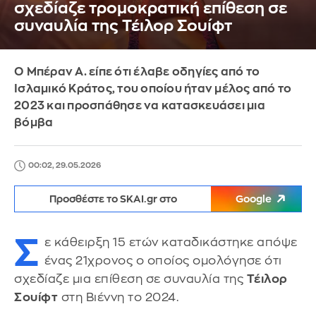
σχεδίαζε τρομοκρατική επίθεση σε
συναυλία της Τέιλορ Σουίφτ
Ο Μπέραν Α. είπε ότι έλαβε οδηγίες από το
Ισλαμικό Κράτος, του οποίου ήταν μέλος από το
2023 και προσπάθησε να κατασκευάσει μια
βόμβα
00:02, 29.05.2026
Προσθέστε το SKAI.gr στο
Google
Σ
ε κάθειρξη 15 ετών καταδικάστηκε απόψε
ένας 21χρονος ο οποίος ομολόγησε ότι
σχεδίαζε μια επίθεση σε συναυλία της
Τέιλορ
Σουίφτ
στη Βιέννη το 2024.