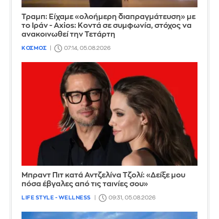
Τραμπ: Είχαμε «ολοήμερη διαπραγμάτευση» με
το Ιράν - Axios: Κοντά σε συμφωνία, στόχος να
ανακοινωθεί την Τετάρτη
ΚΟΣΜΟΣ
07:14, 05.08.2026
Μπραντ Πιτ κατά Αντζελίνα Τζολί: «Δείξε μου
πόσα έβγαλες από τις ταινίες σου»
LIFE STYLE - WELLNESS
09:31, 05.08.2026