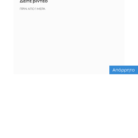
Δείτε βίντεο
ΠΡΙΝ ΑΠΌ 1 ΜΈΡΑ
Απόρρητο