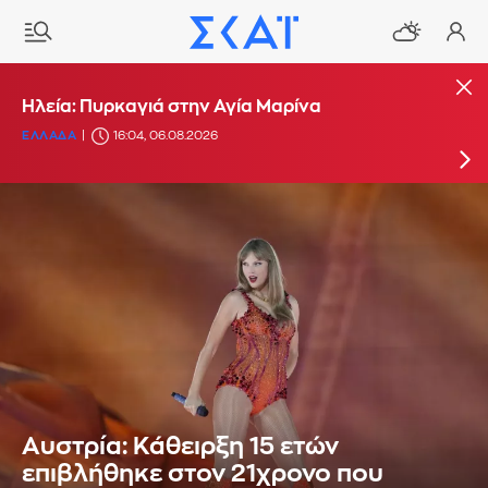
Πυρκαγιά στην περιοχή Κολυμπάδα στη Σκύρο
Ηλεία: Πυρκαγιά στην Αγία Μαρίνα
ΕΛΛΑΔΑ
ΕΛΛΑΔΑ
15:17, 06.08.2026
16:04, 06.08.2026
Αυστρία: Κάθειρξη 15 ετών
επιβλήθηκε στον 21χρονο που