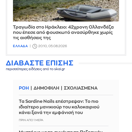
Τραγωδία στο Ηράκλειο: 42χρονη Ολλανδέζα
που έπεσε από φουσκωτό ανασύρθηκε χωρίς
τις αισθήσεις της
ΕΛΛΑΔΑ
20:10, 05.08.2026
ΔΙΑΒΑΣΤΕ ΕΠΙΣΗΣ
περισσότερες ειδήσεις από το skai.gr
ΡΟΗ
ΔΗΜΟΦΙΛΗ
ΣΧΟΛΙΑΣΜΕΝΑ
Τα Sardine Nails επέστρεψαν: Το πιο
ιδιαίτερο μανικιούρ του καλοκαιριού
κάνει ξανά την εμφάνισή του
ΠΡΙΝ ΑΠΌ 1 ΜΈΡΑ