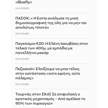
«Bluefly»
IN 2 HOURS
ΠΑΣΟΚ: «Η Εστία ανάλωσε τη μισή
δημοσιογραφική της ύλη για να μην πει
απολύτως τίποτα»
IN 2 HOURS
Παγκόσμιο Κ20: Η Ελένη Ιακωβάκη στον
τελικό των 400μ. με εμπόδια με
πανελλήνιο ρεκόρ
IN 2 HOURS
Πεζεσκιάν: Ελπίζουμε να μπει τέλος
στην κατάσταση «ούτε ειρήνη, ούτε
πόλεμος»
IN 2 HOURS
Τουρνάς στον ΣΚΑΪ: Σε επιφυλακή ο
κρατικός μηχανισμός – Από αμέλεια το
90% των πυρκαγιών