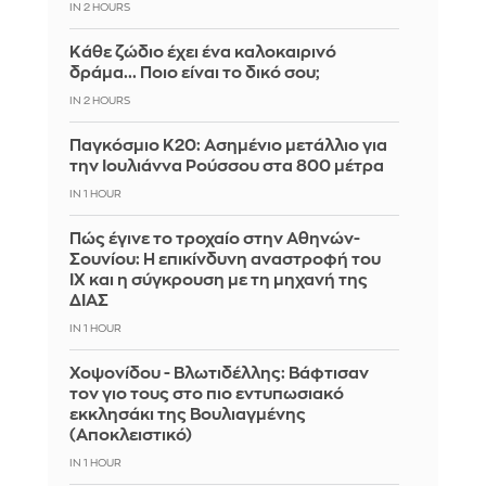
IN 2 HOURS
Κάθε ζώδιο έχει ένα καλοκαιρινό
δράμα... Ποιο είναι το δικό σου;
IN 2 HOURS
Παγκόσμιο Κ20: Ασημένιο μετάλλιο για
την Ιουλιάννα Ρούσσου στα 800 μέτρα
IN 1 HOUR
Πώς έγινε το τροχαίο στην Αθηνών-
Σουνίου: Η επικίνδυνη αναστροφή του
ΙΧ και η σύγκρουση με τη μηχανή της
ΔΙΑΣ
IN 1 HOUR
Χοψονίδου - Βλωτιδέλλης: Βάφτισαν
τον γιο τους στο πιο εντυπωσιακό
εκκλησάκι της Βουλιαγμένης
(Αποκλειστικό)
IN 1 HOUR