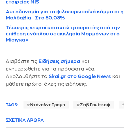
εταιρείας NIS
Αυτοδυναμία για το φιλοευρωπαϊκό κόμμα στη
Μολδαβία - Στο 50,03%
Τέσσερις νεκροί και οκτώ τραυματίες από την
επίθεση ενόπλου σε εκκλησία Μορμόνων στο
Μίσιγκαν
Διαβάστε τις
Ειδήσεις σήμερα
και
ενημερωθείτε για τα πρόσφατα νέα.
Ακολουθήστε το
Skai.gr στο Google News
και
μάθετε πρώτοι όλες τις ειδήσεις.
TAGS:
Ντόναλντ Τραμπ
Στιβ Γουίτκοφ
Μπ
ΣΧΕΤΙΚΑ ΑΡΘΡΑ