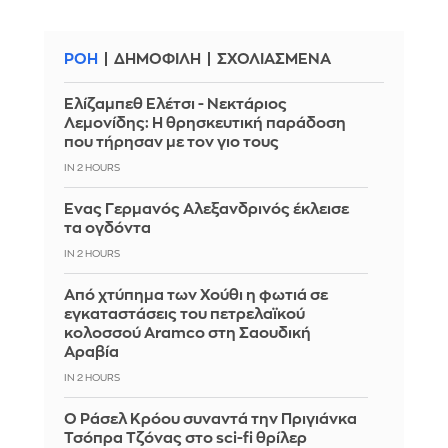
ΡΟΗ
ΔΗΜΟΦΙΛΗ
ΣΧΟΛΙΑΣΜΕΝΑ
Ελίζαμπεθ Ελέτσι - Νεκτάριος
Λεμονίδης: Η θρησκευτική παράδοση
που τήρησαν με τον γιο τους
IN 2 HOURS
Ένας Γερμανός Αλεξανδρινός έκλεισε
τα ογδόντα
IN 2 HOURS
Από χτύπημα των Χούθι η φωτιά σε
εγκαταστάσεις του πετρελαϊκού
κολοσσού Aramco στη Σαουδική
Αραβία
IN 2 HOURS
Ο Ράσελ Κρόου συναντά την Πριγιάνκα
Τσόπρα Τζόνας στο sci-fi θρίλερ