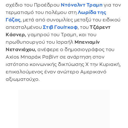
σχέδιο του Προέδρου
Ντόναλντ Τραμπ
για τον
τερματισμό του πολέμου στη
Λωρίδα της
Γάζας
, μετά από συνομιλίες μεταξύ του ειδικού
απεσταλμένου
Στιβ Γουίτκοφ
, του
Τζάρεντ
Κάσνερ,
γαμπρού του Τραμπ, και του
πρωθυπουργού του Ισραήλ
Μπενιαμίν
Νετανιάχου,
ανέφερε ο δημοσιογράφος του
Axios Μπαράκ Ραβίντ σε ανάρτηση στον
ιστότοπο κοινωνικής δικτύωσης X την Κυριακή,
επικαλούμενος έναν ανώτερο Αμερικανό
αξιωματούχο.