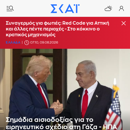
Συναγερμός για φωτιές: Red Code για Αττική
και άλλες πέντε περιοχές - Στο κόκκινο ο
κρατικός μηχανισμός
ΕΛΛΑΔΑ
07:10, 09.08.2026
Σημάδια αισιοδοξίας για το
ειρηνευτικό σχέδιο στη Γάζα - ΗΠΑ