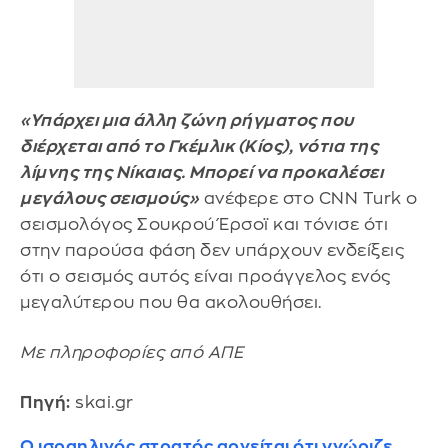
«Υπάρχει μια άλλη ζώνη ρήγματος που
διέρχεται από το Γκέμλικ (Κίος), νότια της
λίμνης της Νίκαιας. Μπορεί να προκαλέσει
μεγάλους σεισμούς»
ανέφερε στο CNN Turk o
σεισμολόγος Σουκρού Έρσοϊ και τόνισε ότι
στην παρούσα φάση δεν υπάρχουν ενδείξεις
ότι ο σεισμός αυτός είναι προάγγελος ενός
μεγαλύτερου που θα ακολουθήσει.
Με πληροφορίες από ΑΠΕ
Πηγή:
skai.gr
Ο ισραηλινός στρατός αρνείται ότι γνώριζε