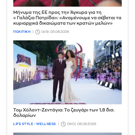
Μήνυμα της ΕΕ προς την Άγκυρα για τη
«Γαλάζια Πατρίδα»: «Αναμένουμε να σέβεται τα
κυριαρχικά δικαιώματα των κρατών μελών»
ΠΟΛΙΤΙΚΗ
14:19, 05.08.2026
Τομ Χόλαντ-Ζεντάγια: Το ζευγάρι των 1,8 δισ.
δολαρίων
LIFE STYLE - WELLNESS
09:01, 06.08.2026