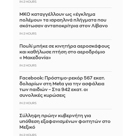
IN 2 HOURS
ΜΚΟ καταγγέλλουν ως «έγκλημα
πολέμου» τα ισραηλινά πλήγματα που
σκότωσαν ανταποκρίτρια στον Λίβανο
IN 2 HOURS
Πουλί μπήκε σε κινητήρα αεροσκάφους
και καθήλωσε πτήση στο αεροδρόμιο
«Μακεδονία»
IN 2 HOURS
Facebook: Πρόστιμο-ρεκόρ 567 εκατ.
δολαρίων στη Meta για την ασφάλεια
των παιδιών – Στα 942 εκατ. οι
συνολικές κυρώσεις
IN 2 HOURS
Σύλληψη πρώην κυβερνήτη για
υπόθεση εξαφανισμένων φοιτητών στο
Μεξικό
IN 2 HOURS