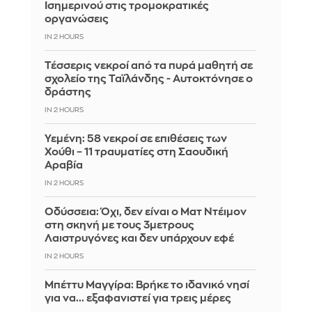
Ισημερινού στις τρομοκρατικές
οργανώσεις
IN 2 HOURS
Τέσσερις νεκροί από τα πυρά μαθητή σε
σχολείο της Ταϊλάνδης - Αυτοκτόνησε ο
δράστης
IN 2 HOURS
Υεμένη: 58 νεκροί σε επιθέσεις των
Χούθι – 11 τραυματίες στη Σαουδική
Αραβία
IN 2 HOURS
Οδύσσεια: Όχι, δεν είναι ο Ματ Ντέιμον
στη σκηνή με τους 3μετρους
Λαιστρυγόνες και δεν υπάρχουν εφέ
IN 2 HOURS
Μπέττυ Μαγγίρα: Βρήκε το ιδανικό νησί
για να... εξαφανιστεί για τρεις μέρες